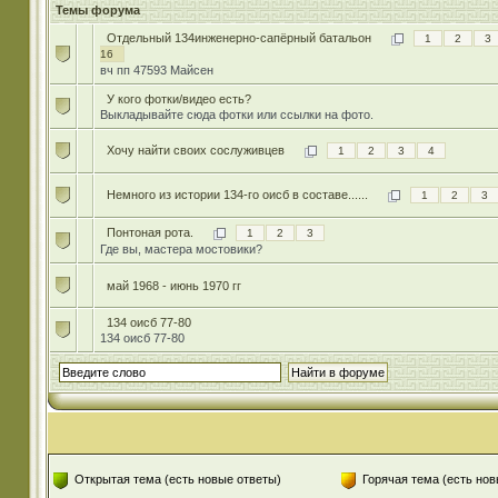
Темы форума
Отдельный 134инженерно-сапёрный батальон
1
2
3
16
вч пп 47593 Майсен
У кого фотки/видео есть?
Выкладывайте сюда фотки или ссылки на фото.
Хочу найти своих сослуживцев
1
2
3
4
Немного из истории 134-го оисб в составе......
1
2
3
Понтоная рота.
1
2
3
Где вы, мастера мостовики?
май 1968 - июнь 1970 гг
134 оисб 77-80
134 оисб 77-80
Открытая тема (есть новые ответы)
Горячая тема (есть нов