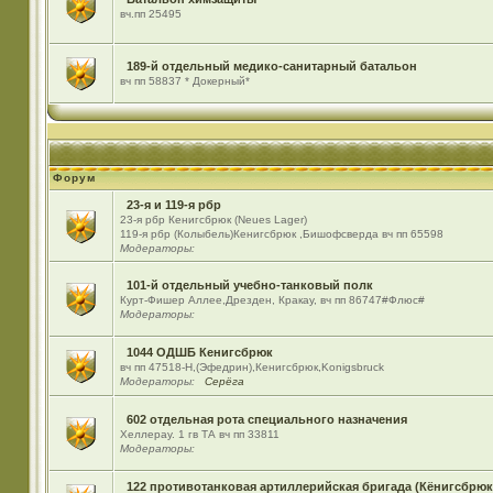
вч.пп 25495
189-й отдельный медико-санитарный батальон
вч пп 58837 * Докерный*
Форум
23-я и 119-я рбр
23-я рбр Кенигсбрюк (Neues Lager)
119-я рбр (Колыбель)Кенигсбрюк ,Бишофсверда вч пп 65598
Модераторы:
101-й отдельный учебно-танковый полк
Курт-Фишер Аллее,Дрезден, Кракау, вч пп 86747#Флюс#
Модераторы:
1044 ОДШБ Кенигсбрюк
вч пп 47518-Н,(Эфедрин),Кенигсбрюк,Konigsbruck
Модераторы:
Серёга
602 отдельная рота специального назначения
Хеллерау. 1 гв ТА вч пп 33811
Модераторы:
122 противотанковая артиллерийская бригада (Кёнигсбрюк