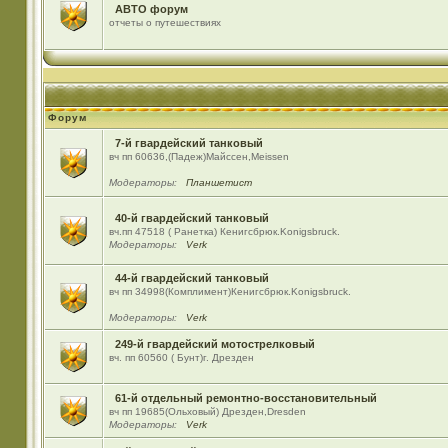
АВТО форум
отчеты о путешествиях
Форум
7-й гвардейский танковый
вч пп 60636,(Падеж)Майсcен,Meissen
Модераторы:
Планшетист
40-й гвардейский танковый
вч.пп 47518 ( Ранетка) Кенигсбрюк.Konigsbruck.
Модераторы:
Verk
44-й гвардейский танковый
вч пп 34998(Комплимент)Кенигсбрюк.Konigsbruck.
Модераторы:
Verk
249-й гвардейский мотострелковый
вч. пп 60560 ( Бунт)г. Дрезден
61-й отдельный ремонтно-восстановительный
вч пп 19685(Ольховый) Дрезден,Dresden
Модераторы:
Verk