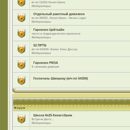
вч пп 11604 Кенигсбрюк
Модераторы:
Отдельный ракетный дивизион
вч пп 38092, Кенигсбрюк , Neues Lager
Модераторы:
Гарнизон Цейтхайн
части и подразделения гарнизона
Модераторы:
52 ПРТБ
в/ч пп 92846 гКапен близ Дессау
Модераторы:
Гарнизон РИЗА
9 танковая дивизия
Госпиталь Шморкау (в/ч пп 54359)
Форум
Школа №25 Кенигсбрюк
Встречи,фото...
Модераторы: