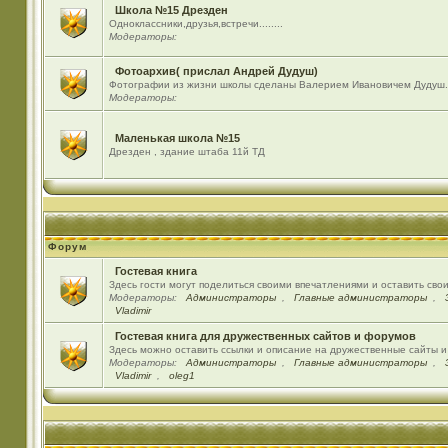
Школа №15 Дрезден
Одноклассники,друзья,встречи........
Модераторы:
Фотоархив( прислал Андрей Дудуш)
Фотографии из жизни школы сделаны Валерием Ивановичем Дудуш.
Модераторы:
Маленькая школа №15
Дрезден , здание штаба 11й ТД
Форум
Гостевая книга
Здесь гости могут поделиться своими впечатлениями и оставить сво
Модераторы:
Администраторы
,
Главные администраторы
,
Vladimir
Гостевая книга для дружественных сайтов и форумов
Здесь можно оставить ссылки и описание на дружественные сайты 
Модераторы:
Администраторы
,
Главные администраторы
,
Vladimir
,
oleg1