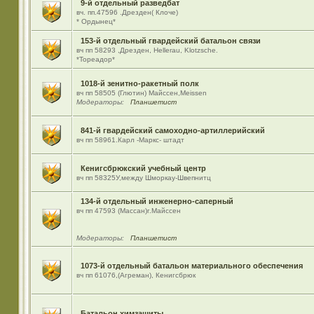
9-й отдельный разведбат
вч. пп.47596 .Дрезден( Клоче)
* Ордынец*
153-й отдельный гвардейский батальон связи
вч пп 58293 ,Дрезден, Hellerau, Klotzsche.
*Тореадор*
1018-й зенитно-ракетный полк
вч пп 58505 (Глютин) Майсcен,Meissen
Модераторы:
Планшетист
841-й гвардейский самоходно-артиллерийский
вч пп 58961.Карл -Маркс- штадт
Кенигсбрюкский учебный центр
вч пп 58325У,между Шморкау-Швепнитц
134-й отдельный инженерно-саперный
вч пп 47593 (Массан)г.Майссен
Модераторы:
Планшетист
1073-й отдельный батальон материального обеспечения
вч пп 61076,(Агреман), Кенигсбрюк
Батальон химзащиты