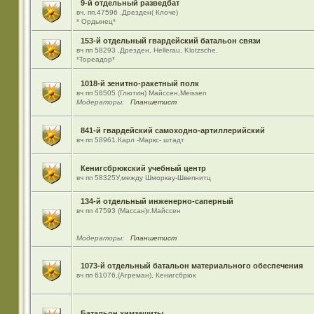
9-й отдельный разведбат
вч. пп.47596 .Дрезден( Клоче)
* Ордынец*
153-й отдельный гвардейский батальон связи
вч пп 58293 ,Дрезден, Hellerau, Klotzsche.
*Тореадор*
1018-й зенитно-ракетный полк
вч пп 58505 (Глютин) Майсcен,Meissen
Модераторы:
Планшетист
841-й гвардейский самоходно-артиллерийский
вч пп 58961.Карл -Маркс- штадт
Кенигсбрюкский учебный центр
вч пп 58325У,между Шморкау-Швепнитц
134-й отдельный инженерно-саперный
вч пп 47593 (Массан)г.Майссен
Модераторы:
Планшетист
1073-й отдельный батальон материального обеспечения
вч пп 61076,(Агреман), Кенигсбрюк
Батальон химзащиты