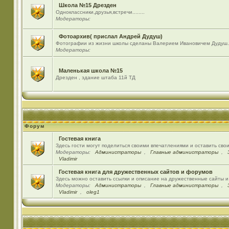
Школа №15 Дрезден
Одноклассники,друзья,встречи........
Модераторы:
Фотоархив( прислал Андрей Дудуш)
Фотографии из жизни школы сделаны Валерием Ивановичем Дудуш.
Модераторы:
Маленькая школа №15
Дрезден , здание штаба 11й ТД
Форум
Гостевая книга
Здесь гости могут поделиться своими впечатлениями и оставить сво
Модераторы:
Администраторы
,
Главные администраторы
,
Vladimir
Гостевая книга для дружественных сайтов и форумов
Здесь можно оставить ссылки и описание на дружественные сайты 
Модераторы:
Администраторы
,
Главные администраторы
,
Vladimir
,
oleg1