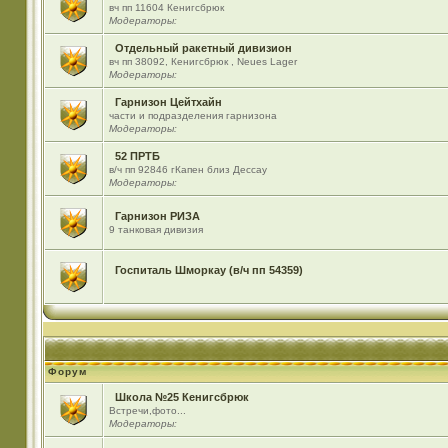
вч пп 11604 Кенигсбрюк
Модераторы:
Отдельный ракетный дивизион
вч пп 38092, Кенигсбрюк , Neues Lager
Модераторы:
Гарнизон Цейтхайн
части и подразделения гарнизона
Модераторы:
52 ПРТБ
в/ч пп 92846 гКапен близ Дессау
Модераторы:
Гарнизон РИЗА
9 танковая дивизия
Госпиталь Шморкау (в/ч пп 54359)
Форум
Школа №25 Кенигсбрюк
Встречи,фото...
Модераторы: