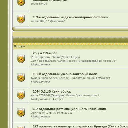
вч.пп 25495
189-й отдельный медико-санитарный батальон
вч пп 58837 * Докерный*
Форум
23-я и 119-я рбр
23-я рбр Кенигсбрюк (Neues Lager)
119-я рбр (Колыбель)Кенигсбрюк ,Бишофсверда вч пп 65598
Модераторы:
101-й отдельный учебно-танковый полк
Курт-Фишер Аллее,Дрезден, Кракау, вч пп 86747#Флюс#
Модераторы:
1044 ОДШБ Кенигсбрюк
вч пп 47518-Н,(Эфедрин),Кенигсбрюк,Konigsbruck
Модераторы:
Серёга
602 отдельная рота специального назначения
Хеллерау. 1 гв ТА вч пп 33811
Модераторы:
122 противотанковая артиллерийская бригада (Кёнигсбрюк