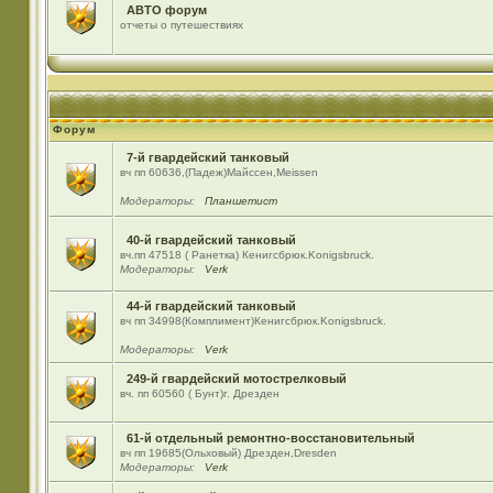
АВТО форум
отчеты о путешествиях
Форум
7-й гвардейский танковый
вч пп 60636,(Падеж)Майсcен,Meissen
Модераторы:
Планшетист
40-й гвардейский танковый
вч.пп 47518 ( Ранетка) Кенигсбрюк.Konigsbruck.
Модераторы:
Verk
44-й гвардейский танковый
вч пп 34998(Комплимент)Кенигсбрюк.Konigsbruck.
Модераторы:
Verk
249-й гвардейский мотострелковый
вч. пп 60560 ( Бунт)г. Дрезден
61-й отдельный ремонтно-восстановительный
вч пп 19685(Ольховый) Дрезден,Dresden
Модераторы:
Verk