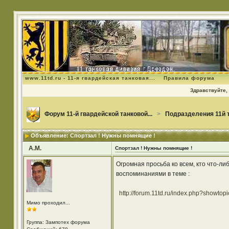
www.11td.ru - 11-я гвардейская танковая...
Правила форума
Здравствуйте, 
Форум 11-й гвардейской танковой...
>
Подразделения 11й 
Объявление: Спортзал ! Нужны помнящие !
А.М.
Спортзал ! Нужны помнящие !
Огромная просьба ко всем, кто что-ли
воспоминаниями в теме :
http://forum.11td.ru/index.php?showtop
Мимо проходил...
Группа: Зампотех форума