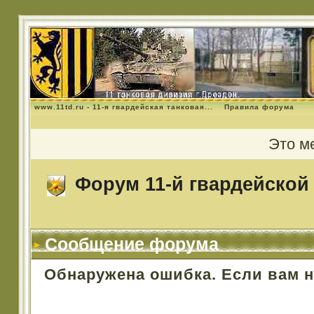
www.11td.ru - 11-я гвардейская танковая...
Правила форума
Это м
Форум 11-й гвардейской 
Сообщение форума
Обнаружена ошибка. Если вам 