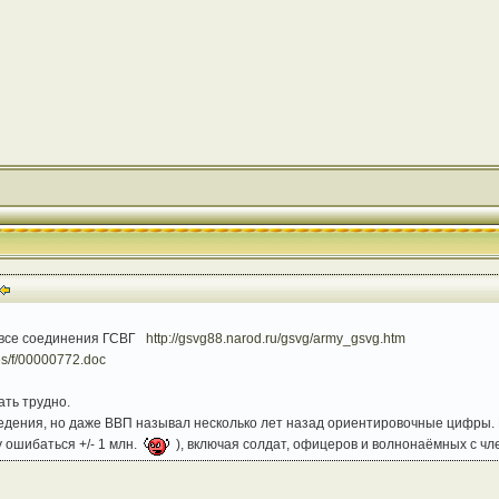
 все соединения ГСВГ
http://gsvg88.narod.ru/gsvg/army_gsvg.htm
les/f/00000772.doc
ать трудно.
ведения, но даже ВВП называл несколько лет назад ориентировочные цифры. В 
у ошибаться +/- 1 млн.
), включая солдат, офицеров и волнонаёмных с чл