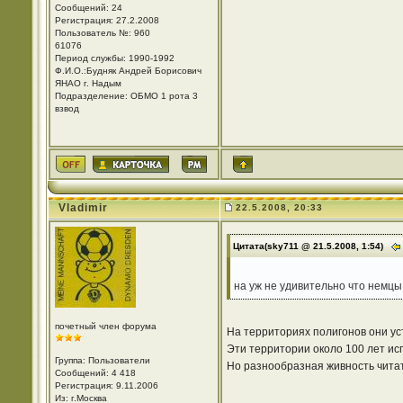
Сообщений: 24
Регистрация: 27.2.2008
Пользователь №: 960
61076
Период службы: 1990-1992
Ф.И.О.:Будняк Андрей Борисович
ЯНАО г. Надым
Подразделение: ОБМО 1 рота 3
взвод
Vladimir
22.5.2008, 20:33
Цитата(sky711 @ 21.5.2008, 1:54)
на уж не удивительно что немцы
почетный член форума
На территориях полигонов они ус
Эти территории около 100 лет ис
Группа: Пользователи
Но разнообразная живность читат
Сообщений: 4 418
Регистрация: 9.11.2006
Из: г.Москва