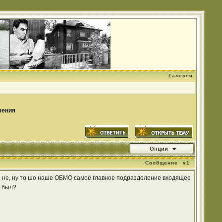
Галерея
чения
Опции
Сообщение
#1
о ... не, ну то шо наше ОБМО самое главное подразделение входящее
о был?