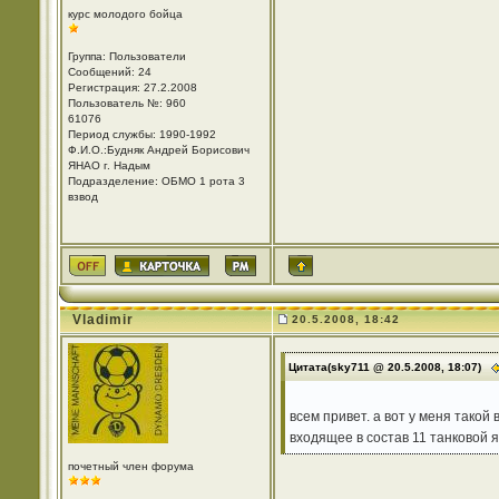
курс молодого бойца
Группа: Пользователи
Сообщений: 24
Регистрация: 27.2.2008
Пользователь №: 960
61076
Период службы: 1990-1992
Ф.И.О.:Будняк Андрей Борисович
ЯНАО г. Надым
Подразделение: ОБМО 1 рота 3
взвод
Vladimir
20.5.2008, 18:42
Цитата(sky711 @ 20.5.2008, 18:07)
всем привет. а вот у меня такой
входящее в состав 11 танковой я
почетный член форума