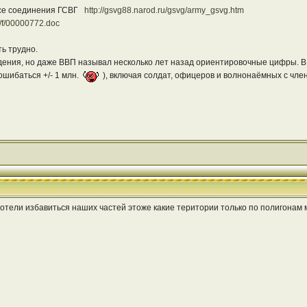
все соединения ГСВГ
http://gsvg88.narod.ru/gsvg/army_gsvg.htm
es/f/00000772.doc
ь трудно.
дения, но даже ВВП называл несколько лет назад ориентировочные цифры. В п
ошибаться +/- 1 млн.
), включая солдат, офицеров и волнонаёмных с чле
отели избавиться наших частей этоже какие територии только по полигонам м