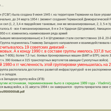
...
и (ГСВГ) была создана 9 июня 1945 г. на территории Германии на базе управл
чально, до 24 марта 1954 г. (момент создания Германской Демократической Р
 сил (1, 2, 3,4-я гвардейские танковые, они же механизированные, 2, 3, 5-я У
осталось 6 - все 4 механизированные, 8-я и 3-я Ударная (Штурмовая). Авиаци
 1950-х гг. изменились наименования ряда армий
 (бывшие механизированные) и 3-я Штурмовая стали соответственно 18-й, 20-й
. Группа подчинялась Главкому Западного направления и взаимодействовала
насчитывалось 19 советских дивизий -
ковых. А к концу 1990 г. в составе группы имелось 337,8 т
новых Т-80Б); более 7,5 тыс. боевых бронированных машин (БМП и БТР); около
 т.ч. 390 боевых и 315 транспортных вертолетов авиации Сухопутных войск).
 1980-х гг численность этой группировки уменьшилась на 2
. Группа располагала достаточно развитой инфраструктурой -в ее распоряжен
з и складов.
 в Западную группу войск (ЗГВ)
угим источникам, переименование было в середине 1989 года - Vladimir)
я вывод войск, а 31 августа 1994 г. он завершился - группа прекратила свое 
les/f/000000d8.pdf