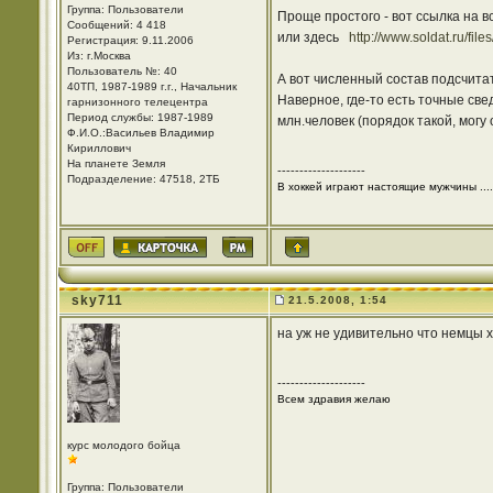
Группа: Пользователи
Проще простого - вот ссылка на 
Сообщений: 4 418
или здесь
http://www.soldat.ru/fil
Регистрация: 9.11.2006
Из: г.Москва
Пользователь №: 40
А вот численный состав подсчитат
40ТП, 1987-1989 г.г., Начальник
Наверное, где-то есть точные све
гарнизонного телецентра
Период службы: 1987-1989
млн.человек (порядок такой, могу 
Ф.И.О.:Васильев Владимир
Кириллович
На планете Земля
--------------------
Подразделение: 47518, 2ТБ
В хоккей играют настоящие мужчины ....
sky711
21.5.2008, 1:54
на уж не удивительно что немцы х
--------------------
Всем здравия желаю
курс молодого бойца
Группа: Пользователи