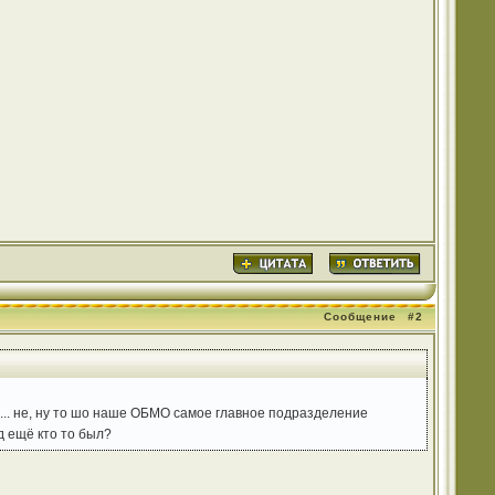
Сообщение
#2
но ... не, ну то шо наше ОБМО самое главное подразделение
д ещё кто то был?