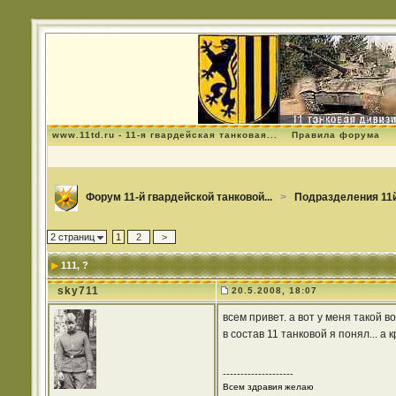
www.11td.ru - 11-я гвардейская танковая...
Правила форума
Форум 11-й гвардейской танковой...
>
Подразделения 11й
2 страниц
1
2
>
111
, ?
sky711
20.5.2008, 18:07
всем привет. а вот у меня такой в
в состав 11 танковой я понял... а
--------------------
Всем здравия желаю