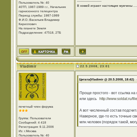
--------------------
Пользователь №: 40
В хоккей играют настоящие мужчины ....
40ТП, 1987-1989 г.г., Начальник
гарнизонного телецентра
Период службы: 1987-1989
Ф.И.О.:Васильев Владимир
Кириллович
На планете Земля
Подразделение: 47518, 2ТБ
Vladimir
22.5.2008, 23:01
Цитата(Vladimir @ 20.5.2008, 18:42)
Проще простого - вот ссылка на
или здесь
http://www.soldat.ru/fi
почетный член форума
А вот численный состав подсчит
Наверное, где-то есть точные с
Группа: Пользователи
млн.человек (порядок такой, мог
Сообщений: 4 418
Регистрация: 9.11.2006
Из: г.Москва
Пользователь №: 40