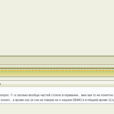
 вопрос -?- а сколько вообще частей стояло в германии... мне как то не понят
 понял... а кроме нас (я сча не говорю не о нашем ОБМО я в общем) кроме 11т