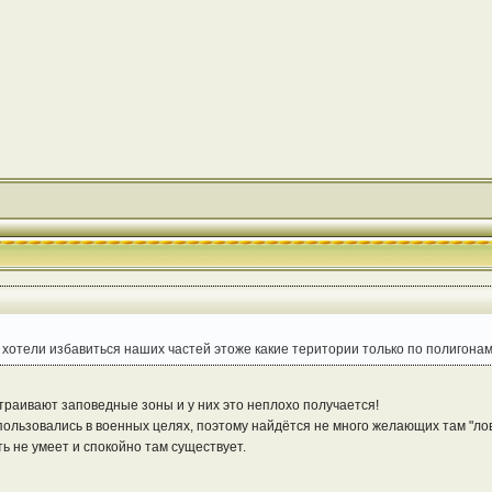
 хотели избавиться наших частей этоже какие територии только по полигонам 
траивают заповедные зоны и у них это неплохо получается!
пользовались в военных целях, поэтому найдётся не много желающих там "ло
ь не умеет и спокойно там существует.