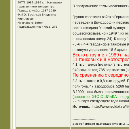
40ТП, 1987-1989 г.г., Начальник
В продолжение темы численности 
гарнизонного телецентра
Период службы: 1987-1989
Ф.И.О.:Васильев Владимир
Группа советских войск в Германи
Кириллович
переведен в Вюнсдорф) и первона
На планете Земля
Подразделение: 47518, 2ТБ
состав входило 9 армий сухопутных
общевойсковые), но к 1949 г. их 
гг. она носила номер 24). К концу
- 3-я и 4-я гвардейские танковые
покинуло управление 18-й армии
Всего в группе к 1989 г. 
11 танковых и 8 мотострел
4,1 тыс. танков (включая 3 тыс. 
940 самолетов; 785 вертолетов (в
По сравнению с серединой
3,8 тыс танков и 0,8 тыс. орудий
полигона, 47 аэродромов, 5269 ба
В 1990 г. она была переименована
(вероятно, ЭТО ОШИБКА - по др
22 января следующего года началс
Источник:
http://www.soldat.ru/fi
--------------------
В хоккей играют настоящие мужчины ....