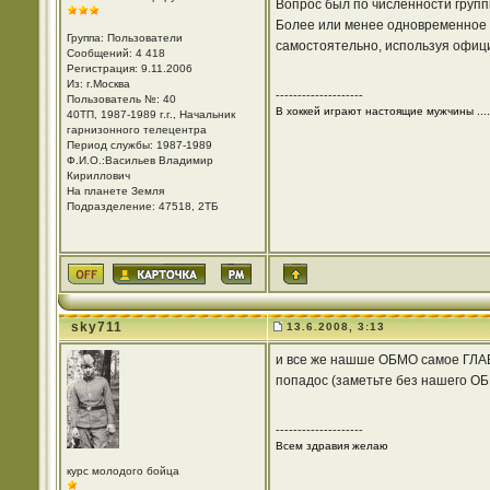
Вопрос был по численности групп
Более или менее одновременное 
Группа: Пользователи
самостоятельно, используя офици
Сообщений: 4 418
Регистрация: 9.11.2006
Из: г.Москва
--------------------
Пользователь №: 40
В хоккей играют настоящие мужчины ....
40ТП, 1987-1989 г.г., Начальник
гарнизонного телецентра
Период службы: 1987-1989
Ф.И.О.:Васильев Владимир
Кириллович
На планете Земля
Подразделение: 47518, 2ТБ
sky711
13.6.2008, 3:13
и все же нашше ОБМО самое ГЛАВНО
попадос (заметьте без нашего О
--------------------
Всем здравия желаю
курс молодого бойца