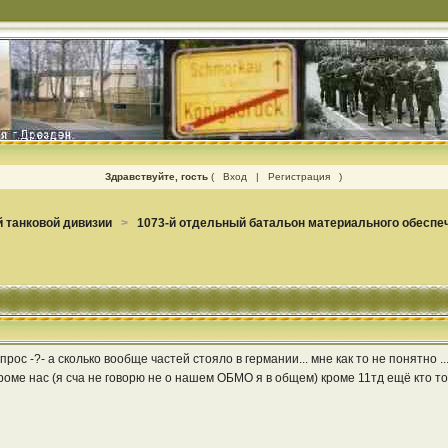
Здравствуйте, гость
(
Вход
|
Регистрация
)
 танковой дивизии
>
1073-й отдельный батальон материального обеспе
опрос -?- а сколько вообще частей стояло в германии... мне как то не понятн
 кроме нас (я сча не говорю не о нашем ОБМО я в общем) кроме 11тд ещё кто т