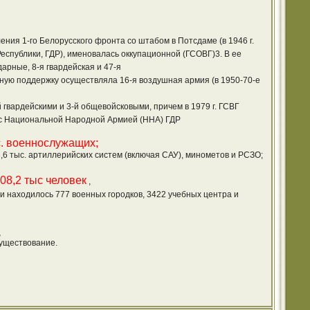
ения 1-го Белорусского фронта со штабом в Потсдаме (в 1946 г.
еспублики, ГДР), именовалась оккупационной (ГСОВГ)3. В ее
дарные, 8-я гвардейская и 47-я
онную поддержку осуществляла 16-я воздушная армия (в 1950-70-е
 гвардейскими и 3-й общевойсковыми, причем в 1979 г. ГСВГ
 с Национальной Народной Армией (ННА) ГДР
ыс. военнослужащих;
 3,6 тыс. артиллерийских систем (включая САУ), минометов и РСЗО;
08,2 тыс человек
,
ии находилось 777 военных городков, 3422 учебных центра и
,
существование.