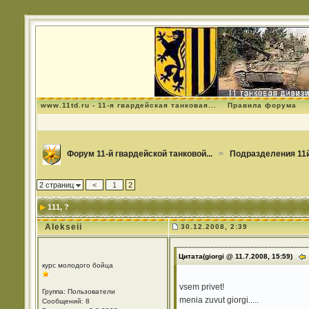
www.11td.ru - 11-я гвардейская танковая...
Правила форума
Форум 11-й гвардейской танковой...
>
Подразделения 11й
2 страниц
<
1
2
111
, ?
Alekseii
30.12.2008, 2:39
Цитата(giorgi @ 11.7.2008, 15:59)
курс молодого бойца
vsem privet!
Группа: Пользователи
menia zuvut giorgi.....
Сообщений: 8