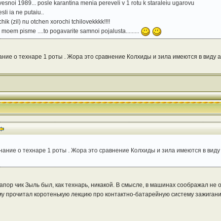
t vesnoi 1989... posle karantina menia pereveli v 1 rotu k staraleiu ugarovu
li ia ne putaiu..
hik (zil) nu otchen xorochi tchilovekkkk!!!!
moem pisme ....to pogavarite samnoi pojalusta.........
е о технаре 1 роты . Жора это сравнение Колхиды и зила имеются в виду а\ 
ие о технаре 1 роты . Жора это сравнение Колхиды и зила имеются в виду а
апор чик Зыль был, как технарь, никакой. В смысле, в машинах соображал не 
ему прочитал коротенькую лекцию про контактно-батарейную систему зажигани