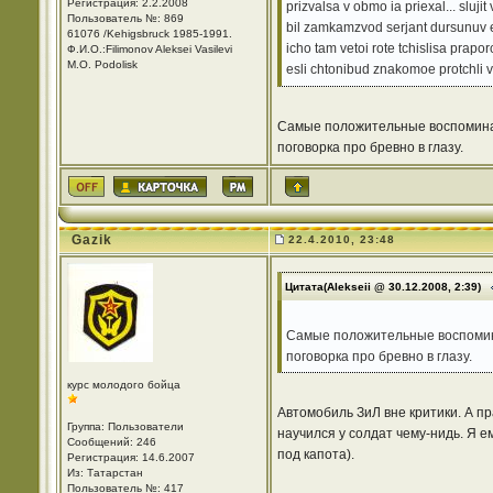
Регистрация: 2.2.2008
prizvalsa v obmo ia priexal... sluji
Пользователь №: 869
bil zamkamzvod serjant dursunuv es
61076 /Kehigsbruck 1985-1991.
icho tam vetoi rote tchislisa praporc
Ф.И.О.:Filimonov Aleksei Vasilevi
M.O. Podolisk
esli chtonibud znakomoe protchli v 
Самые положительные воспоминани
поговорка про бревно в глазу.
Gazik
22.4.2010, 23:48
Цитата(Alekseii @ 30.12.2008, 2:39)
Самые положительные воспоминан
поговорка про бревно в глазу.
курс молодого бойца
Автомобиль ЗиЛ вне критики. А пр
Группа: Пользователи
научился у солдат чему-нидь. Я 
Сообщений: 246
под капота).
Регистрация: 14.6.2007
Из: Татарстан
Пользователь №: 417