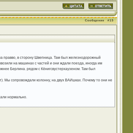
Сообщение
#15
 на правво, в сторону Швепница. Там был железнодорожный
ивозили на машинах с частей и они ждали поезда, иногда им
южнее Берлина. рядом с Кёнигсвустерхаузеном. Там был
т). Мы сопровождали колонну, на двух ВАИшках. Почему то они не
хали нормально.