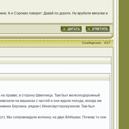
ню. К-н Сорокин говорит: Давай по дороге. Ну врубили мигалки и
Сообщение
#17
ь на правво, в сторону Швепница. Там был железнодорожный
ривозили на машинах с частей и они ждали поезда, иногда им
к южнее Берлина. рядом с Кёнигсвустерхаузеном. Там был
рут). Мы сопровождали колонну, на двух ВАИшках. Почему то они