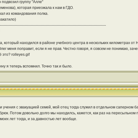
о подвозил группу "Алле"
еменова), которая приезжала к нам в ГДО.
нал из командования полка.
накатило)
--------------------------------------------------------------------------------------
M
та, который находился в районе учебного центра в нескольких километрах от Н
ег меня поправит, если я не прав. Честно говоря, я совсем не понимаю, заче
это? rolleyes.gif
ну я теперь вспомнил. Точно так и было.
ыли учения с эвакуацией семей, мой отец тогда служил в отдельном саперном б
брюк. Потом довольно долго мы находилсь, кажется, как раз на пересыльном п
моих лет тогда, и за давностью лет вообще.