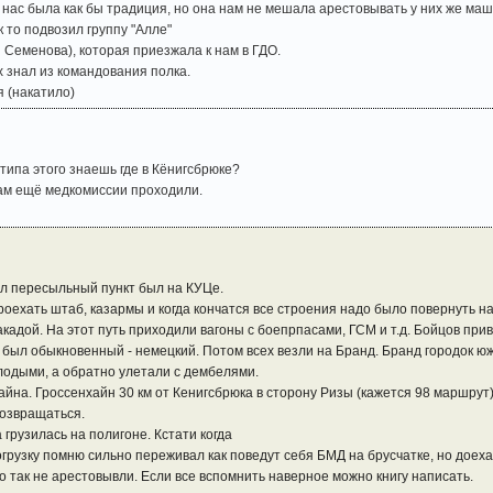
 нас была как бы традиция, но она нам не мешала арестовывать у них же ма
 то подвозил группу "Алле"
я Семенова), которая приезжала к нам в ГДО.
 знал из командования полка.
я (накатило)
 типа этого знаешь где в Кёнигсбрюке?
ам ещё медкомиссии проходили.
ил пересыльный пункт был на КУЦе.
роехать штаб, казармы и когда кончатся все строения надо было повернуть 
акадой. На этот путь приходили вагоны с боепрпасами, ГСМ и т.д. Бойцов при
 был обыкновенный - немецкий. Потом всех везли на Бранд. Бранд городок ю
одыми, а обратно улетали с дембелями.
айна. Гроссенхайн 30 км от Кенигсбрюка в сторону Ризы (кажется 98 маршрут
возвращаться.
грузилась на полигоне. Кстати когда
грузку помню сильно переживал как поведут себя БМД на брусчатке, но доех
о так не арестовывли. Если все вспомнить наверное можно книгу написать.