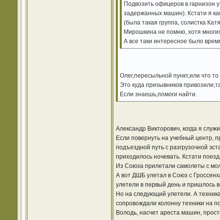
Подвозить офицеров в гарнизон у
задержанных машин). Кстати я как
(была такая группа, солистка Кат
Мирошкина не помню, хотя многих
А все таки интересное было врем
Олег,пересыльной пункт,или что то
Это куда призывников привозили,т
Если знаешь,помоги найти.
Александр Викторович, когда я служ
Если повернуть на учебный центр, п
подъездной путь с разгрузочной эст
приходилось ночевать. Кстати поезд
Из Союза прилетали самолеты с мол
А вот ДШБ улетал в Союз с Гроссенх
улетели в первый день и пришлось 
Но на следующий улетели. А техника 
сопровождали колонну техники на по
Володь, насчет ареста машин, прост