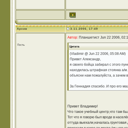
Архив
3.11.2006, 17:49
Автор:
Планшетист Jun 22 2006, 02:
Гость
Цитата
(Vladimir @ Jun 22 2006, 05:08 AM)
Привет Александр,
я своего бойца забирал с этого пун
находилась штрафная стоянка а/м. 
объясни нам пожалуйста, а зачем всё
За Геннадия спасибо. И про его ма
Привет Владимир!
Что такое учебный центр,что там был
Тот что я говорю был вроде в насел
оттуда выехали,началась грунтовая д