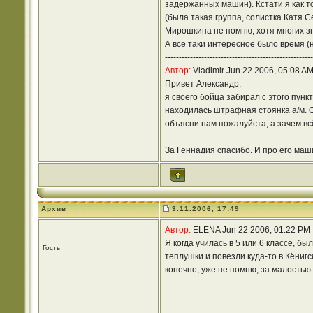
задержанных машин). Кстати я как т
(была такая группа, солистка Катя С
Мирошкина не помню, хотя многих з
А все таки интересное было время (
-----------------------------------------------------
Автор:
Vladimir Jun 22 2006, 05:08 A
Привет Александр,
я своего бойца забирал с этого пунк
находилась штрафная стоянка а/м. Ол
объясни нам пожалуйста, а зачем всё 
За Геннадия спасибо. И про его маши
Архив
3.11.2006, 17:49
Автор:
ELENA Jun 22 2006, 01:22 PM
Я когда училась в 5 или 6 классе, б
Гость
теплушки и повезли куда-то в Кёнигс
конечно, уже не помню, за малостью 