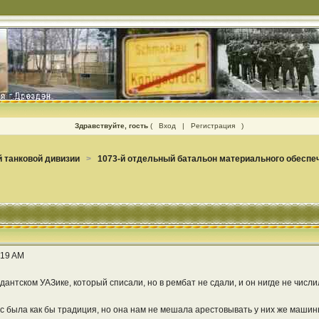
Здравствуйте, гость
(
Вход
|
Регистрация
)
 танковой дивизии
>
1073-й отдельный батальон материального обеспе
:19 AM
антском УАЗике, который списали, но в рембат не сдали, и он нигде не числил
с была как бы традиция, но она нам не мешала арестовывать у них же маши