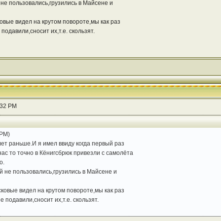
 не пользовались,грузились в Майсене и
овые видел на крутом повороте,мы как раз
подавили,сносит их,т.е. скользят.
:32 PM
 PM)
лет раньше.И я имел ввиду когда первый раз
ас то точно в Кёнигсбрюк привезли с самолёта
о.
й не пользовались,грузились в Майсене и
ковые видел на крутом повороте,мы как раз
 подавили,сносит их,т.е. скользят.