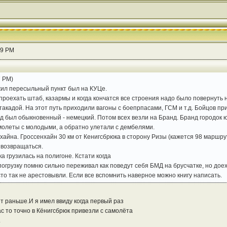
19 PM
7 PM)
жил пересыльный пункт был на КУЦе.
проехать штаб, казармы и когда кончатся все строения надо было повернуть
такадой. На этот путь приходили вагоны с боепрпасами, ГСМ и т.д. Бойцов пр
зд был обыкновенный - немецкий. Потом всех везли на Бранд. Бранд городок 
олеты с молодыми, а обратно улетали с дембелями.
хайна. Гроссенхайн 30 км от Кенигсбрюка в сторону Ризы (кажется 98 маршру
 возвращаться.
а грузилась на полигоне. Кстати когда
огрузку помню сильно переживал как поведут себя БМД на брусчатке, но дое
то так не арестовывли. Если все вспомнить наверное можно книгу написать.
ет раньше.И я имел ввиду когда первый раз
с то точно в Кёнигсбрюк привезли с самолёта
.