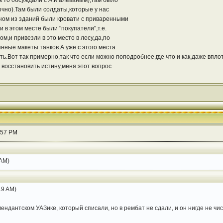
ак то обсуждали с А.Малёваным),там было
чно).Там были солдаты,которые у нас
дном из зданий были кровати с приваренными
и в этом месте были "покупатели",т.е.
м,и привезли в это место в лесу,да,по
нные макеты танков.А уже с этого места
ть.Вот так примерно,так что если можно поподробнее,где что и как,даже впл
восстановить истину,меня этот вопрос
:57 PM
 AM)
19 AM)
ендантском УАЗике, который списали, но в рембат не сдали, и он нигде не чис