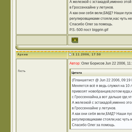
А железкой с эстакадой,именно этой
в Гроссенхайне у летунов.
А как они себя вели,БМД? Наши пуск
регулировщиками стояли,нас чуть не 
Спасибо Олег за помощь.
P.S.-500 пост biggrin.gif
Архив
3.11.2006, 17:50
Автор:
Олег Борисов Jun 22 2006, 11
Гость
Цитата
(Планшетист @ Jun 22 2006, 09:19
Меняется всё я ведь служил на 10 
привозят новобранцев,потом куда,н
с Гроссенхайна,а вот дальше где,чт
А железкой с эстакадой,именно это
в Гроссенхайне у летунов.
А как они себя вели,БМД? Наши пус
регулировщиками стояли,нас чуть не
Спасибо Олег за помощь.