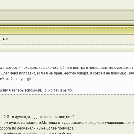
11 PM
кта, который находился в районе учебного центра в нескольких километрах от 
Олег меня поправит, если я не прав. Честно говоря, я совсем не понимаю, за
 это? rolleyes.gif
шину я теперь вспомнил. Точно так и было.
о? Я то думаю,это где то на полигоне,нет?
ённом пункте,на краю его.Мы когда оттуда выезжали,видел регулировщиков 
орога по лесу,ехали ну не более получаса,