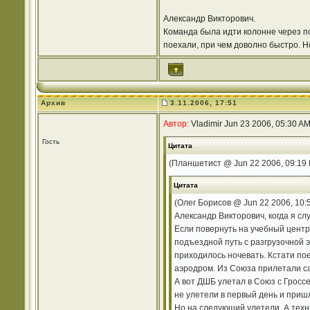
Александр Викторович.
Команда была идти колонне через пол
поехали, при чем доволно быстро. Н
Архив
3.11.2006, 17:51
Автор:
Vladimir Jun 23 2006, 05:30 A
Гость
Цитата
(Планшетист @ Jun 22 2006, 09:19
Цитата
(Олег Борисов @ Jun 22 2006, 10:
Александр Викторович, когда я с
Если повернуть на учебный центр
подъездной путь с разгрузочной э
приходилось ночевать. Кстати по
аэродром. Из Союза прилетали с
А вот ДШБ улетал в Союз с Гросс
не улетели в первый день и приш
Но на следующий улетели. А техни