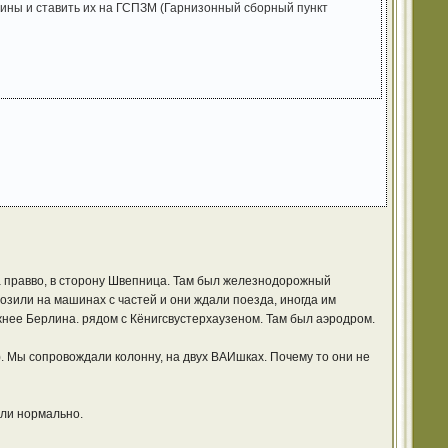
шины и ставить их на ГСПЗМ (Гарнизонный сборный пункт
на правво, в сторону Швепница. Там был железнодорожный
возили на машинах с частей и они ждали поезда, иногда им
жнее Берлина. рядом с Кёнигсвустерхаузеном. Там был аэродром.
). Мы сопровождали колонну, на двух ВАИшках. Почему то они не
али нормально.