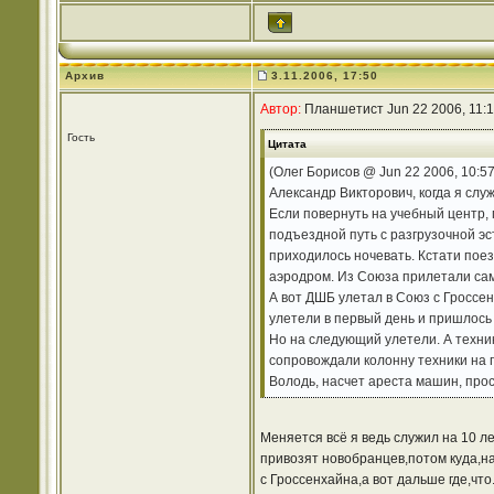
Архив
3.11.2006, 17:50
Автор:
Планшетист Jun 22 2006, 11:
Гость
Цитата
(Олег Борисов @ Jun 22 2006, 10:5
Александр Викторович, когда я слу
Если повернуть на учебный центр, 
подъездной путь с разгрузочной эс
приходилось ночевать. Кстати пое
аэродром. Из Союза прилетали сам
А вот ДШБ улетал в Союз с Гроссен
улетели в первый день и пришлось
Но на следующий улетели. А техник
сопровождали колонну техники на п
Володь, насчет ареста машин, прос
Меняется всё я ведь служил на 10 л
привозят новобранцев,потом куда,на
с Гроссенхайна,а вот дальше где,что