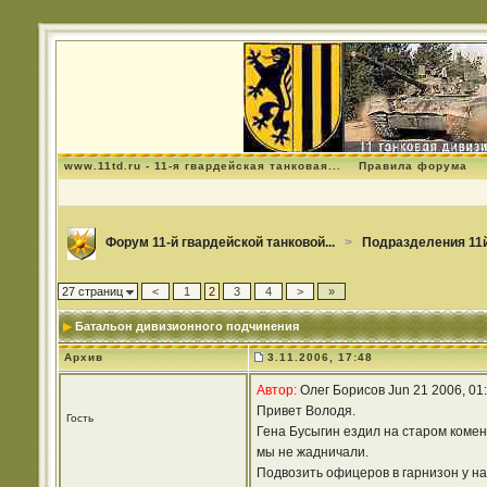
www.11td.ru - 11-я гвардейская танковая...
Правила форума
Форум 11-й гвардейской танковой...
>
Подразделения 11й
27 страниц
<
1
2
3
4
>
»
Батальон дивизионного подчинения
Архив
3.11.2006, 17:48
Автор:
Олег Борисов Jun 21 2006, 01
Привет Володя.
Гость
Гена Бусыгин ездил на старом коменд
мы не жадничали.
Подвозить офицеров в гарнизон у на