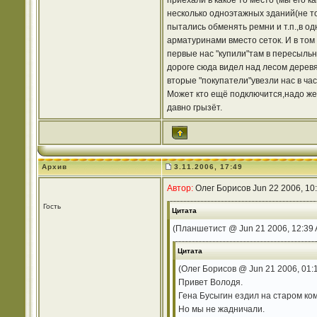
приехали в какое то место (мы его к
несколько одноэтажных зданий(не то
пытались обменять ремни и т.п.,в о
арматуринами вместо сеток. И в том 
первые нас "купили"там в пересыльно
дороге сюда видел над лесом деревя
вторые "покупатели"увезли нас в час
Может кто ещё подключится,надо же 
давно грызёт.
Архив
3.11.2006, 17:49
Автор:
Олег Борисов Jun 22 2006, 10
Гость
Цитата
(Планшетист @ Jun 21 2006, 12:39
Цитата
(Олег Борисов @ Jun 21 2006, 01:
Привет Володя.
Гена Бусыгин ездил на старом ком
Но мы не жадничали.