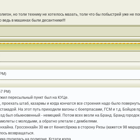
игон, но толи технику не хотелось мазать, толи что бы побыстрей уже не пом
о ведь в машинах были десантники!!!
M
 PM)
57 PM)
лужил пересыльный пункт был на КУЦе.
, проехать штаб, казармы и когда кончатся все строения надо было повернут
стакадой. На этот путь приходили вагоны с боепрпасами, ГСМ и т.д. Бойцов п
езд был обыкновенный - немецкий. Потом всех везли на Бранд. Бранд городо
амолеты с молодыми, а обратно улетали с дембелями.
енхайна. Гроссенхайн 30 км от Кенигсбрюка в сторону Ризы (кажется 98 марш
лось возвращаться.
ка грузилась на полигоне. Кстати когда