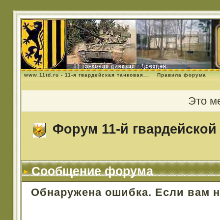
www.11td.ru - 11-я гвардейская танковая...
Правила форума
Это м
Форум 11-й гвардейской 
Сообщение форума
Обнаружена ошибка. Если вам 