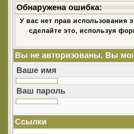
Обнаружена ошибка:
У вас нет прав использования 
сделайте это, используя фор
Вы не авторизованы. Вы мож
Ваше имя
Ваш пароль
Ссылки