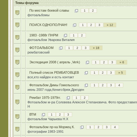
Темы форума
По местам боевой славы
1
2
фотоальбомы
ПОИСК ОДНОПОЛЧАН!
1
2
3
» 12
1983 -1988г ПНРМ
1
2
фотоальбом Уварова Виталия
ФОТОАЛЬБОМ
1
2
3
» 18
рембатовский
Экспедиция 2008 ( апрель ,Verk)
1
2
3
» 6
Полный список РЕМБАТОВЦЕВ
1
2
3
» 5
все,кто найден и есть контакт
Фотоальбом Димы Гомельского
1
2
3
4
июнь 2007 года,Кенигсбрюк,Дрезден
Рембат 1975-1979гг.
1
2
Фотоальбом м-ра Соловева Алексея Степановича. Фото предоставил
Н
ВТМ
1
2
3
фотоальбом Чарыева Н.Х
Фотоальбом пр-ка Моржец К.
1
2
3
4
фотографии 1983-1991