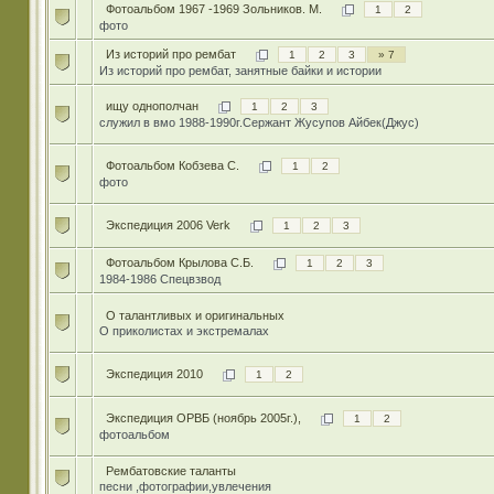
Фотоальбом 1967 -1969 Зольников. М.
1
2
фото
Из историй про рембат
1
2
3
» 7
Из историй про рембат, занятные байки и истории
ищу однополчан
1
2
3
служил в вмо 1988-1990г.Сержант Жусупов Айбек(Джус)
Фотоальбом Кобзева С.
1
2
фото
Экспедиция 2006 Verk
1
2
3
Фотоальбом Крылова С.Б.
1
2
3
1984-1986 Спецвзвод
О талантливых и оригинальных
О приколистах и экстремалах
Экспедиция 2010
1
2
Экспедиция ОРВБ (ноябрь 2005г.),
1
2
фотоальбом
Рембатовские таланты
песни ,фотографии,увлечения