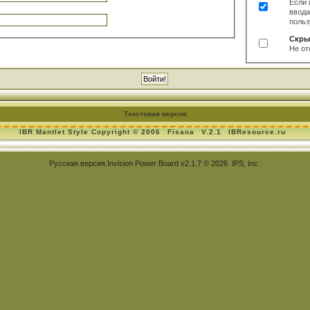
Если 
ввода
польз
Скры
Не от
Текстовая версия
IBR Mantlet Style Copyright © 2006
Fisana
V.2.1
IBResource.ru
Русская версия
Invision Power Board
v2.1.7 © 2026 IPS, Inc.