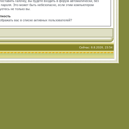
поставить галочку, вы будете входить в форум автоматически, без
 пароля. Это может быть небезопасно, если этим компьютером
уетесь не только вы.
тность
ображать вас в списке активных пользователей?
Сейчас: 6.8.2026, 23:54