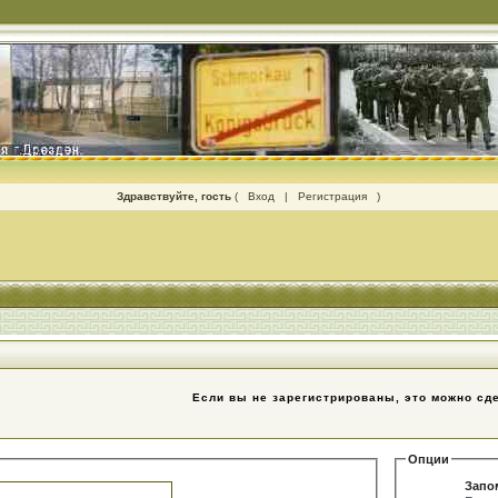
Здравствуйте, гость
(
Вход
|
Регистрация
)
Если вы не зарегистрированы, это можно сд
Опции
Запо