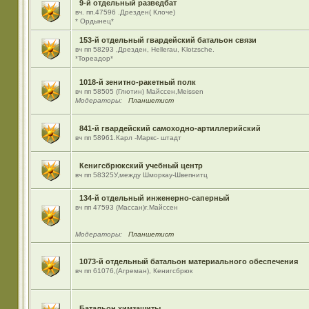
9-й отдельный разведбат
вч. пп.47596 .Дрезден( Клоче)
* Ордынец*
153-й отдельный гвардейский батальон связи
вч пп 58293 ,Дрезден, Hellerau, Klotzsche.
*Тореадор*
1018-й зенитно-ракетный полк
вч пп 58505 (Глютин) Майсcен,Meissen
Модераторы:
Планшетист
841-й гвардейский самоходно-артиллерийский
вч пп 58961.Карл -Маркс- штадт
Кенигсбрюкский учебный центр
вч пп 58325У,между Шморкау-Швепнитц
134-й отдельный инженерно-саперный
вч пп 47593 (Массан)г.Майссен
Модераторы:
Планшетист
1073-й отдельный батальон материального обеспечения
вч пп 61076,(Агреман), Кенигсбрюк
Батальон химзащиты