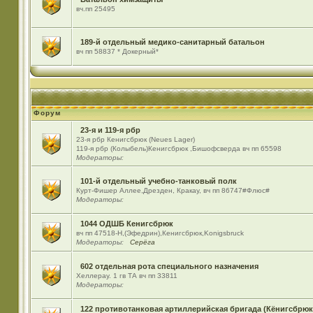
вч.пп 25495
189-й отдельный медико-санитарный батальон
вч пп 58837 * Докерный*
Форум
23-я и 119-я рбр
23-я рбр Кенигсбрюк (Neues Lager)
119-я рбр (Колыбель)Кенигсбрюк ,Бишофсверда вч пп 65598
Модераторы:
101-й отдельный учебно-танковый полк
Курт-Фишер Аллее,Дрезден, Кракау, вч пп 86747#Флюс#
Модераторы:
1044 ОДШБ Кенигсбрюк
вч пп 47518-Н,(Эфедрин),Кенигсбрюк,Konigsbruck
Модераторы:
Серёга
602 отдельная рота специального назначения
Хеллерау. 1 гв ТА вч пп 33811
Модераторы:
122 противотанковая артиллерийская бригада (Кёнигсбрюк