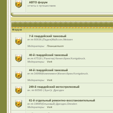
АВТО форум
отчеты о путешествиях
Форум
7-й гвардейский танковый
вч пп 60636,(Падеж)Майсcен,Meissen
Модераторы:
Планшетист
40-й гвардейский танковый
вч.пп 47518 ( Ранетка) Кенигсбрюк.Konigsbruck.
Модераторы:
Verk
44-й гвардейский танковый
вч пп 34998(Комплимент)Кенигсбрюк.Konigsbruck.
Модераторы:
Verk
249-й гвардейский мотострелковый
вч. пп 60560 ( Бунт)г. Дрезден
61-й отдельный ремонтно-восстановительный
вч пп 19685(Ольховый) Дрезден,Dresden
Модераторы:
Verk