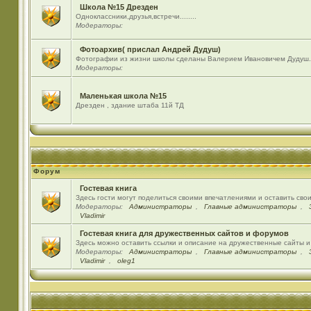
Школа №15 Дрезден
Одноклассники,друзья,встречи........
Модераторы:
Фотоархив( прислал Андрей Дудуш)
Фотографии из жизни школы сделаны Валерием Ивановичем Дудуш.
Модераторы:
Маленькая школа №15
Дрезден , здание штаба 11й ТД
Форум
Гостевая книга
Здесь гости могут поделиться своими впечатлениями и оставить сво
Модераторы:
Администраторы
,
Главные администраторы
,
Vladimir
Гостевая книга для дружественных сайтов и форумов
Здесь можно оставить ссылки и описание на дружественные сайты 
Модераторы:
Администраторы
,
Главные администраторы
,
Vladimir
,
oleg1