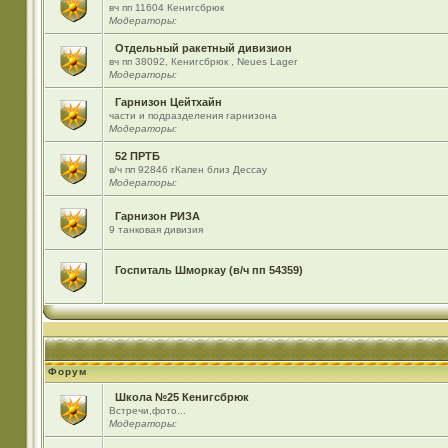
вч пп 11604 Кенигсбрюк
Модераторы:
Отдельный ракетный дивизион
вч пп 38092, Кенигсбрюк , Neues Lager
Модераторы:
Гарнизон Цейтхайн
части и подразделения гарнизона
Модераторы:
52 ПРТБ
в/ч пп 92846 гКапен близ Дессау
Модераторы:
Гарнизон РИЗА
9 танковая дивизия
Госпиталь Шморкау (в/ч пп 54359)
Форум
Школа №25 Кенигсбрюк
Встречи,фото...
Модераторы: