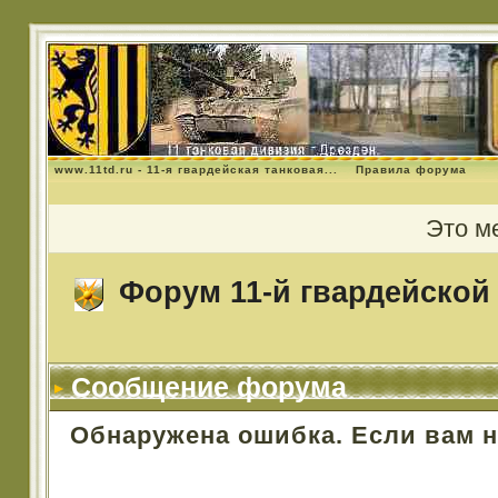
www.11td.ru - 11-я гвардейская танковая...
Правила форума
Это м
Форум 11-й гвардейской 
Сообщение форума
Обнаружена ошибка. Если вам 