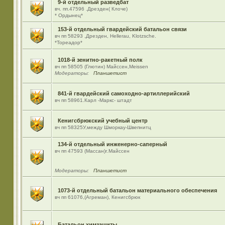
9-й отдельный разведбат
вч. пп.47596 .Дрезден( Клоче)
* Ордынец*
153-й отдельный гвардейский батальон связи
вч пп 58293 ,Дрезден, Hellerau, Klotzsche.
*Тореадор*
1018-й зенитно-ракетный полк
вч пп 58505 (Глютин) Майсcен,Meissen
Модераторы:
Планшетист
841-й гвардейский самоходно-артиллерийский
вч пп 58961.Карл -Маркс- штадт
Кенигсбрюкский учебный центр
вч пп 58325У,между Шморкау-Швепнитц
134-й отдельный инженерно-саперный
вч пп 47593 (Массан)г.Майссен
Модераторы:
Планшетист
1073-й отдельный батальон материального обеспечения
вч пп 61076,(Агреман), Кенигсбрюк
Батальон химзащиты