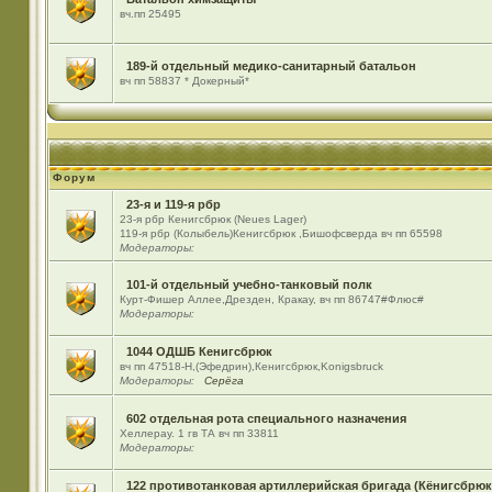
вч.пп 25495
189-й отдельный медико-санитарный батальон
вч пп 58837 * Докерный*
Форум
23-я и 119-я рбр
23-я рбр Кенигсбрюк (Neues Lager)
119-я рбр (Колыбель)Кенигсбрюк ,Бишофсверда вч пп 65598
Модераторы:
101-й отдельный учебно-танковый полк
Курт-Фишер Аллее,Дрезден, Кракау, вч пп 86747#Флюс#
Модераторы:
1044 ОДШБ Кенигсбрюк
вч пп 47518-Н,(Эфедрин),Кенигсбрюк,Konigsbruck
Модераторы:
Серёга
602 отдельная рота специального назначения
Хеллерау. 1 гв ТА вч пп 33811
Модераторы:
122 противотанковая артиллерийская бригада (Кёнигсбрюк