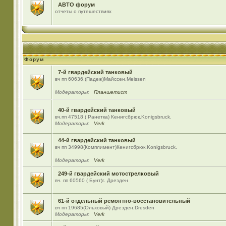
АВТО форум
отчеты о путешествиях
Форум
7-й гвардейский танковый
вч пп 60636,(Падеж)Майсcен,Meissen
Модераторы:
Планшетист
40-й гвардейский танковый
вч.пп 47518 ( Ранетка) Кенигсбрюк.Konigsbruck.
Модераторы:
Verk
44-й гвардейский танковый
вч пп 34998(Комплимент)Кенигсбрюк.Konigsbruck.
Модераторы:
Verk
249-й гвардейский мотострелковый
вч. пп 60560 ( Бунт)г. Дрезден
61-й отдельный ремонтно-восстановительный
вч пп 19685(Ольховый) Дрезден,Dresden
Модераторы:
Verk