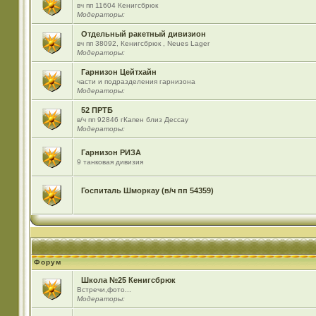
вч пп 11604 Кенигсбрюк
Модераторы:
Отдельный ракетный дивизион
вч пп 38092, Кенигсбрюк , Neues Lager
Модераторы:
Гарнизон Цейтхайн
части и подразделения гарнизона
Модераторы:
52 ПРТБ
в/ч пп 92846 гКапен близ Дессау
Модераторы:
Гарнизон РИЗА
9 танковая дивизия
Госпиталь Шморкау (в/ч пп 54359)
Форум
Школа №25 Кенигсбрюк
Встречи,фото...
Модераторы: