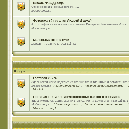
Школа №15 Дрезден
Одноклассники,друзья,встречи........
Модераторы:
Фотоархив( прислал Андрей Дудуш)
Фотографии из жизни школы сделаны Валерием Ивановичем Дудуш.
Модераторы:
Маленькая школа №15
Дрезден , здание штаба 11й ТД
Форум
Гостевая книга
Здесь гости могут поделиться своими впечатлениями и оставить сво
Модераторы:
Администраторы
,
Главные администраторы
,
Vladimir
Гостевая книга для дружественных сайтов и форумов
Здесь можно оставить ссылки и описание на дружественные сайты 
Модераторы:
Администраторы
,
Главные администраторы
,
Vladimir
,
oleg1