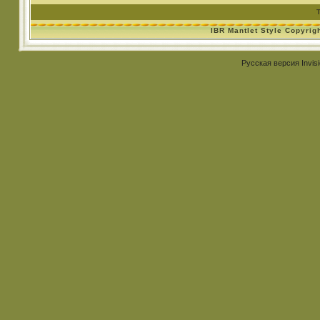
IBR Mantlet Style Copyrig
Русская версия
Invis