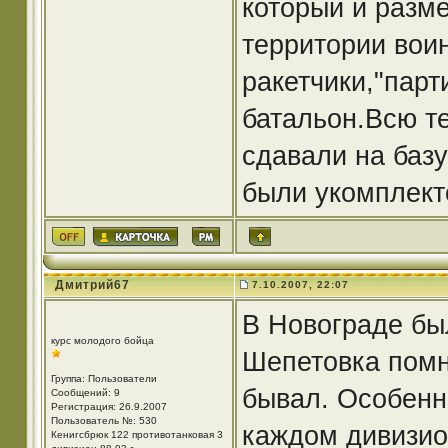
который и разм
территории воин
ракетчики,"парт
батальон.Всю те
сдавали на базу
были укомплект
Дмитрий67
7.10.2007, 22:07
В Новограде был
курс молодого бойца
Шепетовка помню
Группа: Пользователи
бывал. Особенно
Сообщений: 9
Регистрация: 26.9.2007
Пользователь №: 530
каждом дивизио
Кенигсбрюк 122 противотанковая 3