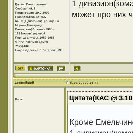
1 дивизион(ком
Группа: Пользователи
Сообщений: 8
может про них ч
Регистрация: 29.9.2007
Пользователь №: 537
64911(1 дивизион),Границе на
Мораве,Новоград-
Волынский(Украина),1986-
1988(осень),рядовой
Период службы: 1986-1988
Ф.И.О.:Касимов Дамир
Удмуртия
Подразделение: 1 батарея,ВМО
Добрейший
5.10.2007, 18:44
Цитата(КАС @ 3.10.
Гость
Кроме Емельчин