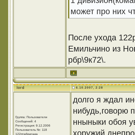
1 дивизион(кома
может про них ч
После ухода 122р
Емильчино из Но
рбр\9к72\.
lord
6.10.2007, 2:28
долго я ждал ин
нибудь,говорю п
Группа: Пользователи
нныныки обоя у
Сообщений: 4
Регистрация: 9.12.2006
Пользователь №: 118
хоружий днепро
122птабригада