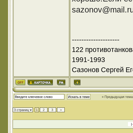
sazonov@mail.r
--------------------
122 противотанков
1991-1993
Сазонов Сергей Е
« Предыдущая тема
3 страниц
1
2
3
>