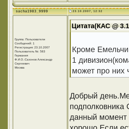
sacha1983_9999
23.10.2007, 12:32
Цитата(КАС @ 3.1
Группа: Пользователи
Сообщений: 1
Кроме Емельчи
Регистрация: 23.10.2007
Пользователь №: 583
Германия
1 дивизион(ком
Ф.И.О.:Сазонов Александр
Сергеевич
Москва
может про них 
Добрый день.Ме
подполковника 
данный момент 
хорошо.Если ес