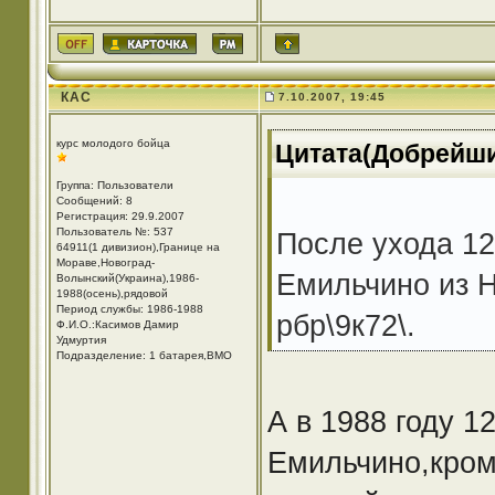
КАС
7.10.2007, 19:45
курс молодого бойца
Цитата(Добрейший
Группа: Пользователи
Сообщений: 8
Регистрация: 29.9.2007
Пользователь №: 537
После ухода 12
64911(1 дивизион),Границе на
Мораве,Новоград-
Емильчино из 
Волынский(Украина),1986-
1988(осень),рядовой
Период службы: 1986-1988
рбр\9к72\.
Ф.И.О.:Касимов Дамир
Удмуртия
Подразделение: 1 батарея,ВМО
А в 1988 году 1
Емильчино,кром