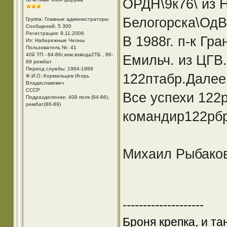
ОРДН\9к76\ из 
Белогорска\ОдВ
Группа: Главные администраторы
Сообщений: 5 300
Регистрация: 9.11.2006
В 1988г. п-к Гр
Из: Набережные Челны
Пользователь №: 41
40й ТП - 84-86г,ком,взвода2ТБ , 86-
Емильч. из ЦГВ
89 рембат
Период службы: 1984-1989
122птабр.Далее
Ф.И.О.:Кормильцев Игорь
Владиславович
СССР
Все успехи 122р
Подразделение: 40й полк (84-86),
рембат(86-89)
командир122рбр 
Михаил Рыбако
--------------------
Броня крепка, и т