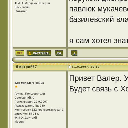
Ф.И.О.:Марцеха Валерий
павлюк мукачев
Васильеич
Житомир
базилевский вл
я сам хотел зна
Дмитрий67
6.10.2007, 20:16
Привет Валер. У
курс молодого бойца
Будет связь с Х
Группа: Пользователи
Сообщений: 9
Регистрация: 26.9.2007
Пользователь №: 530
Кенигсбрюк 122 противотанковая 3
дивизион 88-93 г.
Ф.И.О.:Дмитрий
Москва