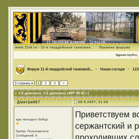
www.11td.ru - 11-я гвардейская танковая...
Правила форума
Здравствуйте, 
Форум 11-й гвардейской танковой...
>
Наши соседи
>
122
3 страниц
1
2
3
>
3-й дивизион
, 3-й дивизион (ФРГ 89-92 г.)
Дмитрий67
28.9.2007, 21:28
Приветствуем в
курс молодого бойца
сержантский и р
Группа: Пользователи
проходивших сл
Сообщений: 9