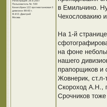
Регистрация: 26.9.2007
Пользователь №: 530
в Емильчино. Ну
Кенигсбрюк 122 противотанковая 3
дивизион 88-93 г.
Ф.И.О.:Дмитрий
Чехословакию и 
Москва
На 1-й страниц
сфотографирова
на фоне неболь
нашего дивизио
прапорщиков и 
Жовнерик, ст.л-
Скороход А.Н., 
Срочников тоже