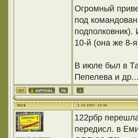
Огромный приве
под командован
подполковник).
10-й (она же 8-я
В июле был в Т
Пепелева и др..
Verk
1.10.2007, 13:40
122рбр перешла
передисл. в Еми
почетный член форума