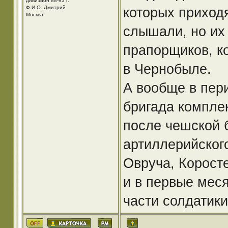
дивизион 88-93 г.
Ф.И.О.:Дмитрий
которых приход
Москва
слышали, но их 
прапорщиков, к
в Чернобыле.
А вообще в пери
бригада компле
после чешской 
артиллерийског
Овруча, Коросте
и в первые меся
части солдатики