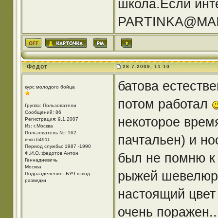
школа.Если инт
PARTINKA@MAIL
Федот
28.7.2009, 11:10
батова естеств
курс молодого бойца
потом работал
Группа: Пользователи
Сообщений: 86
некоторое время
Регистрация: 9.1.2007
Из: г.Москва
Пользователь №: 162
пачтальен) и но
вчпп 64911
Период службы: 1987 -1990
Ф.И.О.:федотов Антон
был не помню к
Геннадиевичь
Москва
рыжей шевелюрой
Подразделение: БУЧ взвод
разведки
настоящий цвет
очень поражен.