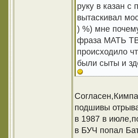
руку в казан с 
вытаскивал мос
) %) мне почем
фраза МАТЬ ТВ
происходило ч
были сыты и зд
Согласен,Кимпа
подшивы отрыва
в 1987 в июле,п
в БУЧ попал Бат