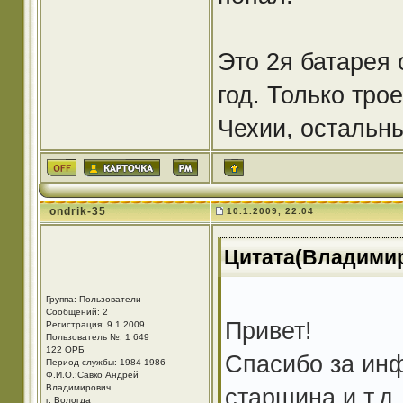
Это 2я батарея 
год. Только тро
Чехии, остальн
ondrik-35
10.1.2009, 22:04
Цитата(Владимир
Группа: Пользователи
Сообщений: 2
Привет!
Регистрация: 9.1.2009
Пользователь №: 1 649
122 ОРБ
Спасибо за инф
Период службы: 1984-1986
Ф.И.О.:Савко Андрей
Владимирович
старшина и т.д
г. Вологда