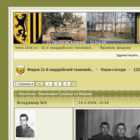
www.11td.ru - 11-я гвардейская танковая...
Правила форума
Здравствуйте, 
Форум 11-й гвардейской танковой...
>
Наши соседи
>
122
7 страниц
«
<
5
6
7
Никополь- Емильчино-Границе на Мораве
Владимир №5
19.3.2008, 15:28