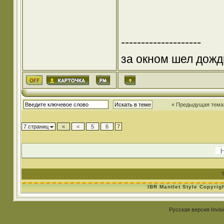
--------------------
за окном шел дожд
« Предыдущая тема
7 страниц
«
<
5
6
7
IBR Mantlet Style Copyrig
Русская версия
Invis