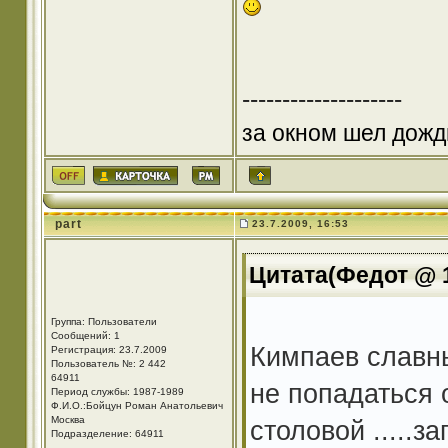
--------------------
за окном шел дожд
part
23.7.2009, 16:53
Цитата(Федот @ 1
Группа: Пользователи
Сообщений: 1
Кимпаев славны
Регистрация: 23.7.2009
Пользователь №: 2 442
64911
не попадаться 
Период службы: 1987-1989
Ф.И.О.:Бойцун Роман Анатольевич
Москва
столовой .....з
Подразделение: 64911