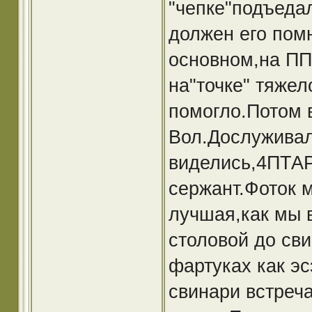
"чепке"подъеда
должен его пом
основном,на ПП
на"точке" тяжел
помогло.Потом в
Вол.Дослуживал 
виделись,4ПТАР
сержант.Фоток 
лучшая,как мы 
столовой до св
фартуках как э
свинари встреч