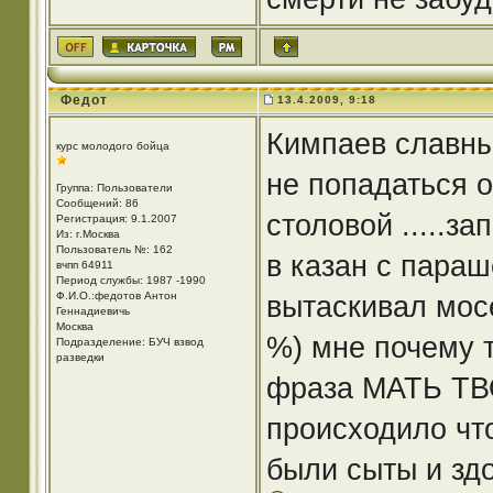
Федот
13.4.2009, 9:18
Кимпаев славны
курс молодого бойца
не попадаться 
Группа: Пользователи
Сообщений: 86
столовой .....з
Регистрация: 9.1.2007
Из: г.Москва
Пользователь №: 162
в казан с параш
вчпп 64911
Период службы: 1987 -1990
Ф.И.О.:федотов Антон
вытаскивал мосе
Геннадиевичь
Москва
%) мне почему 
Подразделение: БУЧ взвод
разведки
фраза МАТЬ ТВ
происходило чт
были сыты и здо