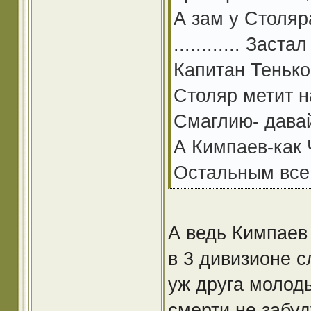
А зам у Столяр
............ Заста
Капитан Тенько
Столяр метит н
Смаглию- давай
А Кимпаев-как 
Остальным все 
А ведь Кимпаев
в 3 дивизионе с
уж друга молод
смерти не забуду