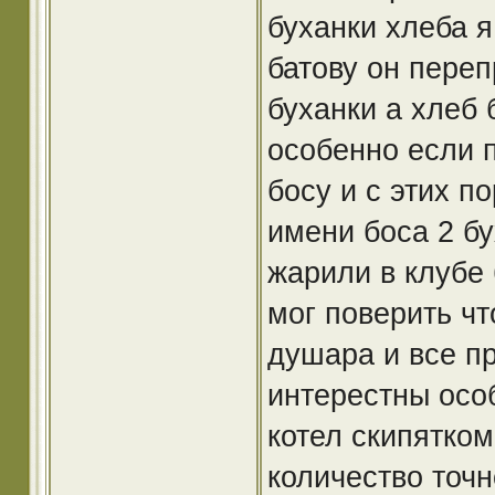
буханки хлеба 
батову он переп
буханки а хлеб 
особенно если 
босу и с этих п
имени боса 2 б
жарили в клубе 
мог поверить чт
душара и все п
интерестны особ
котел скипятко
количество точн