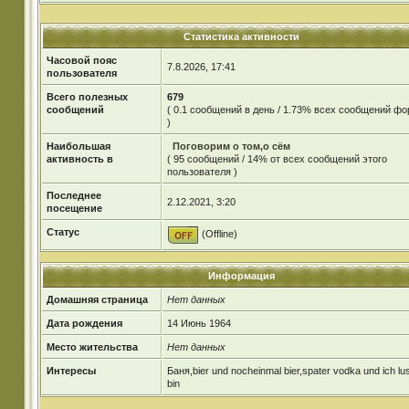
Статистика активности
Часовой пояс
7.8.2026, 17:41
пользователя
Всего полезных
679
сообщений
( 0.1 сообщений в день / 1.73% всех сообщений ф
)
Наибольшая
Поговорим о том,о сём
активность в
( 95 сообщений / 14% от всех сообщений этого
пользователя )
Последнее
2.12.2021, 3:20
посещение
Статус
(Offline)
Информация
Домашняя страница
Нет данных
Дата рождения
14 Июнь 1964
Место жительства
Нет данных
Интересы
Баня,bier und nocheinmal bier,spater vodka und ich lus
bin