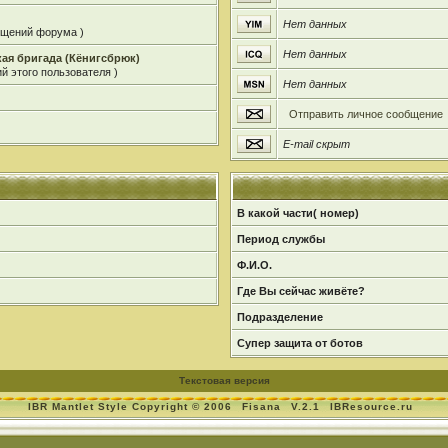
Нет данных
общений форума )
Нет данных
ая бригада (Кёнигсбрюк)
й этого пользователя )
Нет данных
Отправить личное сообщение
E-mail скрыт
В какой части( номер)
Период службы
Ф.И.О.
Где Вы сейчас живёте?
Подразделение
Супер защита от ботов
Текстовая версия
IBR Mantlet Style Copyright © 2006
Fisana
V.2.1
IBResource.ru