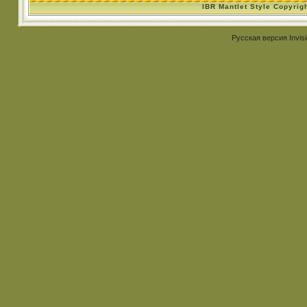
IBR Mantlet Style Copyrig
Русская версия
Invis