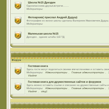
Школа №15 Дрезден
Одноклассники,друзья,встречи........
Модераторы:
Фотоархив( прислал Андрей Дудуш)
Фотографии из жизни школы сделаны Валерием Ивановичем Дудуш.
Модераторы:
Маленькая школа №15
Дрезден , здание штаба 11й ТД
Форум
Гостевая книга
Здесь гости могут поделиться своими впечатлениями и оставить сво
Модераторы:
Администраторы
,
Главные администраторы
,
Vladimir
Гостевая книга для дружественных сайтов и форумов
Здесь можно оставить ссылки и описание на дружественные сайты 
Модераторы:
Администраторы
,
Главные администраторы
,
Vladimir
,
oleg1