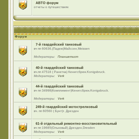
АВТО форум
отчеты о путешествиях
Форум
7-й гвардейский танковый
вч пп 60636,(Падеж)Майсcен,Meissen
Модераторы:
Планшетист
40-й гвардейский танковый
вч.пп 47518 ( Ранетка) Кенигсбрюк.Konigsbruck.
Модераторы:
Verk
44-й гвардейский танковый
вч пп 34998(Комплимент)Кенигсбрюк.Konigsbruck.
Модераторы:
Verk
249-й гвардейский мотострелковый
вч. пп 60560 ( Бунт)г. Дрезден
61-й отдельный ремонтно-восстановительный
вч пп 19685(Ольховый) Дрезден,Dresden
Модераторы:
Verk