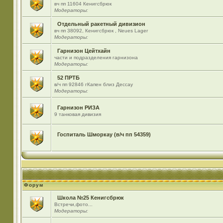
вч пп 11604 Кенигсбрюк
Модераторы:
Отдельный ракетный дивизион
вч пп 38092, Кенигсбрюк , Neues Lager
Модераторы:
Гарнизон Цейтхайн
части и подразделения гарнизона
Модераторы:
52 ПРТБ
в/ч пп 92846 гКапен близ Дессау
Модераторы:
Гарнизон РИЗА
9 танковая дивизия
Госпиталь Шморкау (в/ч пп 54359)
Форум
Школа №25 Кенигсбрюк
Встречи,фото...
Модераторы: