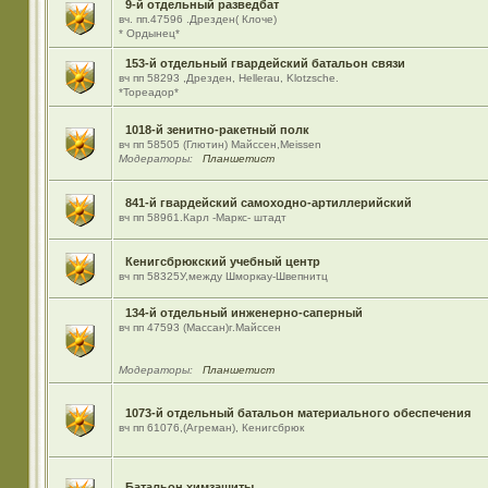
9-й отдельный разведбат
вч. пп.47596 .Дрезден( Клоче)
* Ордынец*
153-й отдельный гвардейский батальон связи
вч пп 58293 ,Дрезден, Hellerau, Klotzsche.
*Тореадор*
1018-й зенитно-ракетный полк
вч пп 58505 (Глютин) Майсcен,Meissen
Модераторы:
Планшетист
841-й гвардейский самоходно-артиллерийский
вч пп 58961.Карл -Маркс- штадт
Кенигсбрюкский учебный центр
вч пп 58325У,между Шморкау-Швепнитц
134-й отдельный инженерно-саперный
вч пп 47593 (Массан)г.Майссен
Модераторы:
Планшетист
1073-й отдельный батальон материального обеспечения
вч пп 61076,(Агреман), Кенигсбрюк
Батальон химзащиты