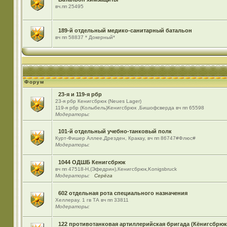
вч.пп 25495
189-й отдельный медико-санитарный батальон
вч пп 58837 * Докерный*
Форум
23-я и 119-я рбр
23-я рбр Кенигсбрюк (Neues Lager)
119-я рбр (Колыбель)Кенигсбрюк ,Бишофсверда вч пп 65598
Модераторы:
101-й отдельный учебно-танковый полк
Курт-Фишер Аллее,Дрезден, Кракау, вч пп 86747#Флюс#
Модераторы:
1044 ОДШБ Кенигсбрюк
вч пп 47518-Н,(Эфедрин),Кенигсбрюк,Konigsbruck
Модераторы:
Серёга
602 отдельная рота специального назначения
Хеллерау. 1 гв ТА вч пп 33811
Модераторы:
122 противотанковая артиллерийская бригада (Кёнигсбрюк