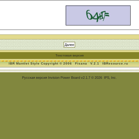
Текстовая версия
IBR Mantlet Style Copyright © 2006
Fisana
V.2.1
IBResource.ru
Русская версия
Invision Power Board
v2.1.7 © 2026 IPS, Inc.