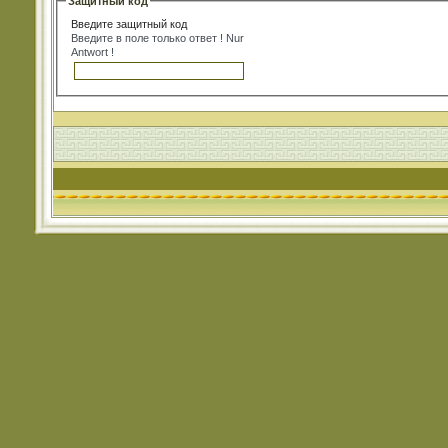
Защитный код
Введите защитный код
Введите в поле только ответ ! Nur
Antwort !