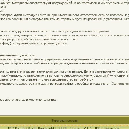
, если эти материалы соответствуют обсуждаемой на сайте тематике и могут быть инт
ылке.
ми.
 авторов. Администрация сайта не принимает на себя ответственности за излагаемые
 что его сообщения в форуме или комментариях могут цитироваться (с указанием ника
точников на других языках с желательным переводом или комментариями.
ользователям, которые не имеют технической возможности набора текстов с использо
кому разрешено общаться в этой теме, а кому — нет.
й флуд), создавать крайне не рекомендуется.
азначенные модераторы.
еукоснительно, не вступая в пререкания (вы всегда имеете возможность написать адм
ду — цитировать его сообщения о предупреждениях и наказаниях, после чего отвечат
дин пользователь делает замечания другим участникам. Делать замечания — прерогат
устимо (неважно, по отношению к вам или по отношению к кому-то другому) — отошлит
вала, значит, он считает, что его вмешательство не требуется.
ждение от модератора или администрации сайта, а сообщения удаляются. За неодно
ь ,фото ,аватар и место жительства.
Текстовая версия
IBR Mantlet Style Copyright © 2006
Fisana
V.2.1
IBResource.ru