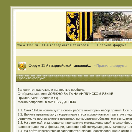
www.11td.ru - 11-я гвардейская танковая...
Правила форума
Форум 11-й гвардейской танковой...
> Правила форума
Правила форума
Заполните правильно и полностью профиль.
Отображаемое имя ДОЛЖНО БЫТЬ НА АНГЛИЙСКОМ ЯЗЫКЕ
Пример: Verk , Semen и.т.д
Можно поправить в ЛИЧНЫх ДАННЫХ
1.1. Сайт 11td.ru использует в своей работе некоторый набор правил. Все
1.2. Данные правила могут корректироваться и дополняться, при этом сл
решение, не прописанное в правилах, пользователи обязаны его выполнят
1.3. На этом сайте запрещены: проявление межнациональной, межконфесси
распространение информации, запрещенной международным законодательс
1.4. На сайте категорически запрещается любая несогласованная с админи