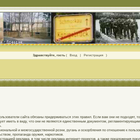
Здравствуйте, гость
(
Вход
|
Регистрация
)
 пользователи сайта обязаны придерживаться этих правил. Если вам они не подходят, т
едует иметь в виду, что они не являются единственным документом, регламентирующи
ь.
ональной и межгосударственной розни, ругань и оскорбления по отношению к пользов
твом, пропаганда оружия, наркотиков.
страцией реклама, в том числе реклама интернет-проектов, а также предложения поку