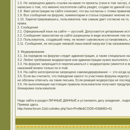
1.5. Не запрещено давать ссылки на какие-то проекты (свои в том числе)
написано о том, что именно посетители сайта увидят, сходив по данной сс
1.8. Факт регистрации на сайте означает, что вы согласны с этими правила
1.9. Все сообщения на форуме, комментарии и статьи отражают мнение их
1.10. Зарегистрировавшись, пользователь тем самым дает согласие на то,
права.
2. Сообщения
2.1. Официальный язык на сайте — русский. Допускается цитирование ис
2.2. Сообщения транслитом на сайте разрешены в виде исключения тем п
2.3. Пользователь, создавший тему, не может самовольно устанавливать, 
2.11. Сообщения, не несущие никакой смысловой нагрузки (так называемы
3. Модерирование
3.1. За порядком на форуме следит администрация, а также специально н
3.2. Любое требование модераторов или администрации нужно выполнять н
3.3. На форуме запрещается переписываться с модератором (имеется в ви
наказаний можно только по e-mail.
3.4. На сайте категорически запрещено самомодерирование — это когда о
3.5. Если вы считаете, что поведение какого-то участника форума недоп
не обязаны отвечать на такие письма. Если реакция модератора не последо
3.6. Не выполняющие настоящие правила пользователи получают предупре
блокировке пользователя.
Надо зайти в раздел ЛИЧНЫЕ ДАННЫЕ и установить дату рождения , подпис
Пример здесь
http://www.forum.11td.ru/index.php?act=Profile&CODE=03&MID=41