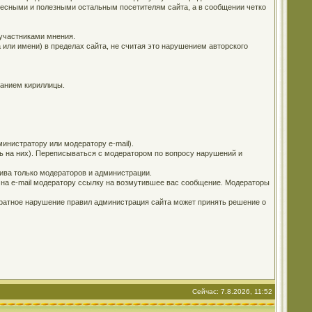
ересными и полезными остальным посетителям сайта, а в сообщении четко
 участниками мнения.
 или имени) в пределах сайта, не считая это нарушением авторского
ванием кириллицы.
инистратору или модератору e-mail).
ь на них). Переписываться с модератором по вопросу нарушений и
ива только модераторов и администрации.
е на e-mail модератору ссылку на возмутившее вас сообщение. Модераторы
кратное нарушение правил администрация сайта может принять решение о
Сейчас: 7.8.2026, 11:52