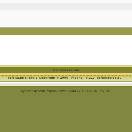
Текстовая версия
IBR Mantlet Style Copyright © 2006
Fisana
V.2.1
IBResource.ru
Русская версия
Invision Power Board
v2.1.7 © 2026 IPS, Inc.