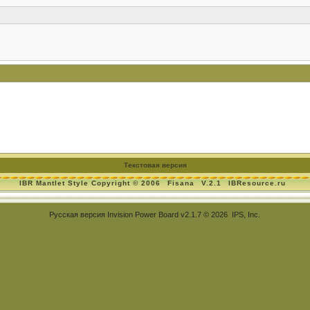
Текстовая версия
IBR Mantlet Style Copyright © 2006
Fisana
V.2.1
IBResource.ru
Русская версия
Invision Power Board
v2.1.7 © 2026 IPS, Inc.