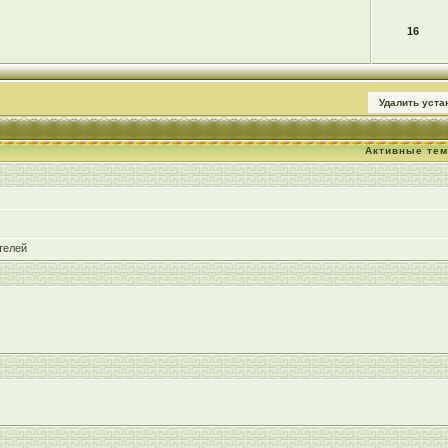
16
Удалить уст
Активные те
телей