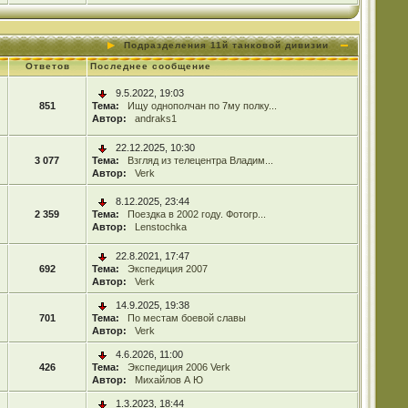
Подразделения 11й танковой дивизии
Ответов
Последнее сообщение
9.5.2022, 19:03
851
Тема:
Ищу однополчан по 7му полку...
Автор:
andraks1
22.12.2025, 10:30
3 077
Тема:
Взгляд из телецентра Владим...
Автор:
Verk
8.12.2025, 23:44
2 359
Тема:
Поездка в 2002 году. Фотогр...
Автор:
Lenstochka
22.8.2021, 17:47
692
Тема:
Экспедиция 2007
Автор:
Verk
14.9.2025, 19:38
701
Тема:
По местам боевой славы
Автор:
Verk
4.6.2026, 11:00
426
Тема:
Экспедиция 2006 Verk
Автор:
Михайлов А Ю
1.3.2023, 18:44