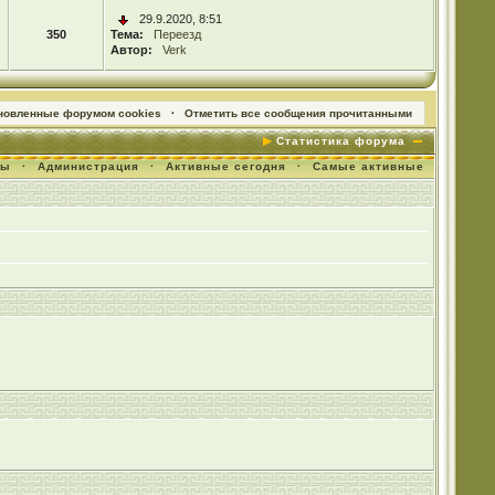
29.9.2020, 8:51
350
Тема:
Переезд
Автор:
Verk
ановленные форумом cookies
·
Отметить все сообщения прочитанными
Статистика форума
мы
·
Администрация
·
Активные сегодня
·
Самые активные