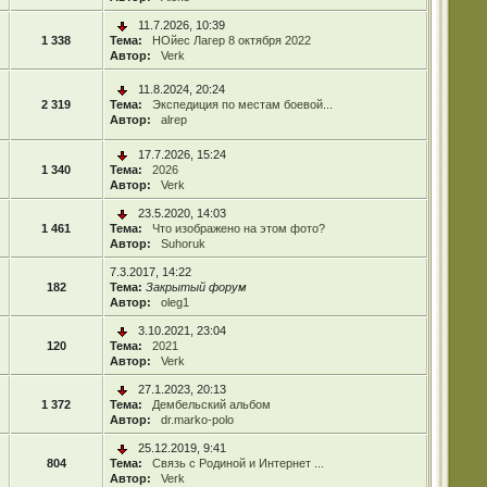
11.7.2026, 10:39
1 338
Тема:
НОйес Лагер 8 октября 2022
Автор:
Verk
11.8.2024, 20:24
2 319
Тема:
Экспедиция по местам боевой...
Автор:
alrep
17.7.2026, 15:24
1 340
Тема:
2026
Автор:
Verk
23.5.2020, 14:03
1 461
Тема:
Что изображено на этом фото?
Автор:
Suhoruk
7.3.2017, 14:22
182
Тема:
Закрытый форум
Автор:
oleg1
3.10.2021, 23:04
120
Тема:
2021
Автор:
Verk
27.1.2023, 20:13
1 372
Тема:
Дембельский альбом
Автор:
dr.marko-polo
25.12.2019, 9:41
804
Тема:
Связь с Родиной и Интернет ...
Автор:
Verk