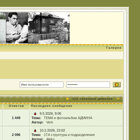
Галерея
11я танковая дивизия
Ответов
Последнее сообщение
9.5.2026, 9:06
1 449
Тема:
ТЕМА и фотоальбом АДМИНА
Автор:
Verk
10.2.2026, 23:02
2 096
Тема:
1ТА структура и подразделения
Автор:
Aleks