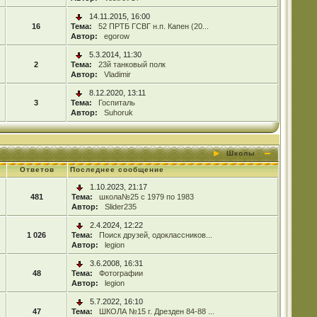
14.11.2015, 16:00
16
Тема:
52 ПРТБ ГСВГ н.п. Капен (20...
Автор:
egorow
5.3.2014, 11:30
2
Тема:
23й танковый полк
Автор:
Vladimir
8.12.2020, 13:11
3
Тема:
Госпиталь
Автор:
Suhoruk
Школы
Ответов
Последнее сообщение
1.10.2023, 21:17
481
Тема:
школа№25 с 1979 по 1983
Автор:
Slider235
2.4.2024, 12:22
1 026
Тема:
Поиск друзей, одоклассников...
Автор:
legion
3.6.2008, 16:31
48
Тема:
Фотографии
Автор:
legion
5.7.2022, 16:10
47
Тема:
ШКОЛА №15 г. Дрезден 84-88 ...