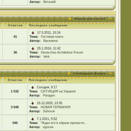
Автор:
Виталий
Форум для гостей
Ответов
Последнее сообщение
17.3.2011, 15:16
41
Тема:
Гостевая книга
Автор:
Василена
25.1.2016, 11:42
36
Тема:
Deutsches Architektur-Forum
Автор:
Verk
Свободный форум
Ответов
Последнее сообщение
Сегодня, 9:17
1 532
Тема:
СИТУАЦИЯ на Украине
Автор:
Paragon
15.12.2025, 13:35
3 046
Тема:
НОВАЯ ГЕРМАНИЯ
Автор:
Suhoruk
7.1.2021, 5:52
349
Тема:
"Ждал его в образе пропасти...
Автор:
egorow