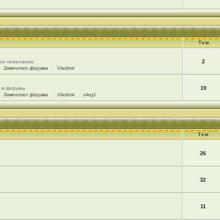
Тем
2
вои пожелания.
,
Зампотех форума
,
Vladimir
19
ы и форумы
,
Зампотех форума
,
Vladimir
,
oleg1
Тем
26
32
11