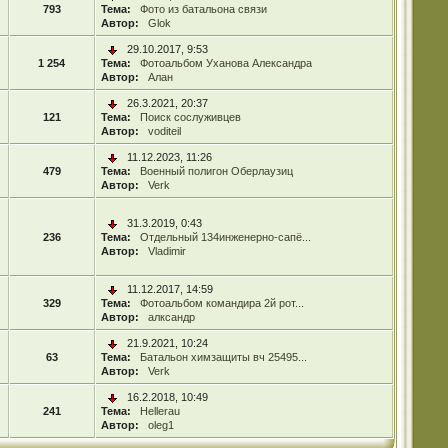
793
Тема:
Фото из батальона связи
Автор:
Glok
29.10.2017, 9:53
1 254
Тема:
Фотоальбом Уханова Александра
Автор:
Алан
26.3.2021, 20:37
121
Тема:
Поиск сослуживцев
Автор:
voditeil
11.12.2023, 11:26
479
Тема:
Военный полигон Оберлаузиц
Автор:
Verk
31.3.2019, 0:43
236
Тема:
Отдельный 134инженерно-сапё...
Автор:
Vladimir
11.12.2017, 14:59
329
Тема:
Фотоальбом командира 2й рот...
Автор:
алксандр
21.9.2021, 10:24
63
Тема:
Батальон химзащиты вч 25495...
Автор:
Verk
16.2.2018, 10:49
241
Тема:
Hellerau
Автор:
oleg1