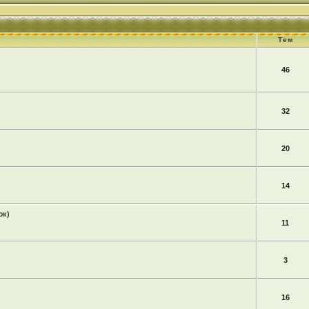
Тем
46
32
20
14
юк)
11
3
16