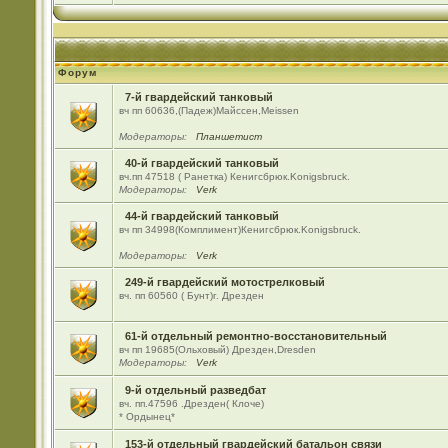
Форум
7-й гвардейский танковый
вч пп 60636,(Падеж)Майсcен,Meissen
Модераторы:
Планшетист
40-й гвардейский танковый
вч.пп 47518 ( Ранетка) Кенигсбрюк.Konigsbruck.
Модераторы:
Verk
44-й гвардейский танковый
вч пп 34998(Комплимент)Кенигсбрюк.Konigsbruck.
Модераторы:
Verk
249-й гвардейский мотострелковый
вч. пп 60560 ( Бунт)г. Дрезден
61-й отдельный ремонтно-восстановительный
вч пп 19685(Ольховый) Дрезден,Dresden
Модераторы:
Verk
9-й отдельный разведбат
вч. пп.47596 .Дрезден( Клоче)
* Ордынец*
153-й отдельный гвардейский батальон связи