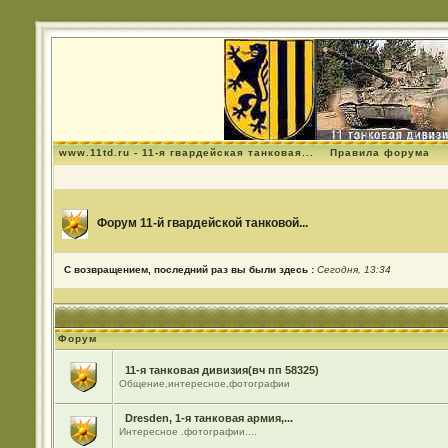
www.11td.ru - 11-я гвардейская танковая...
Правила форума
Форум 11-й гвардейской танковой...
С возвращением, последний раз вы были здесь :
Сегодня, 13:34
Форум
11-я танковая дивизия(вч пп 58325)
Общение,интересное,фотографии
Dresden, 1-я танковая армия,...
Интересное .фотографии....