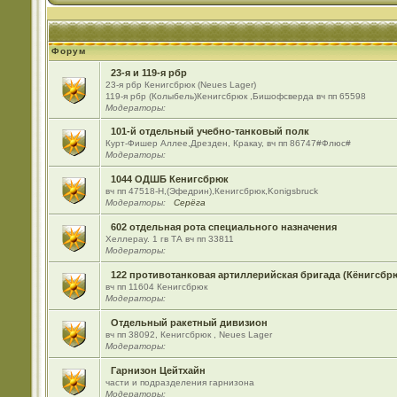
Форум
23-я и 119-я рбр
23-я рбр Кенигсбрюк (Neues Lager)
119-я рбр (Колыбель)Кенигсбрюк ,Бишофсверда вч пп 65598
Модераторы:
101-й отдельный учебно-танковый полк
Курт-Фишер Аллее,Дрезден, Кракау, вч пп 86747#Флюс#
Модераторы:
1044 ОДШБ Кенигсбрюк
вч пп 47518-Н,(Эфедрин),Кенигсбрюк,Konigsbruck
Модераторы:
Серёга
602 отдельная рота специального назначения
Хеллерау. 1 гв ТА вч пп 33811
Модераторы:
122 противотанковая артиллерийская бригада (Кёнигсбр
вч пп 11604 Кенигсбрюк
Модераторы:
Отдельный ракетный дивизион
вч пп 38092, Кенигсбрюк , Neues Lager
Модераторы:
Гарнизон Цейтхайн
части и подразделения гарнизона
Модераторы: