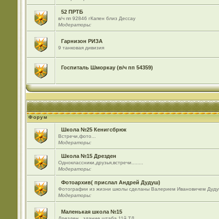
52 ПРТБ
в/ч пп 92846 гКапен близ Дессау
Модераторы:
Гарнизон РИЗА
9 танковая дивизия
Госпиталь Шморкау (в/ч пп 54359)
Форум
Школа №25 Кенигсбрюк
Встречи,фото...
Модераторы:
Школа №15 Дрезден
Одноклассники,друзья,встречи........
Модераторы:
Фотоархив( прислал Андрей Дудуш)
Фотографии из жизни школы сделаны Валерием Ивановичем Дуду
Модераторы:
Маленькая школа №15
Дрезден , здание штаба 11й ТД