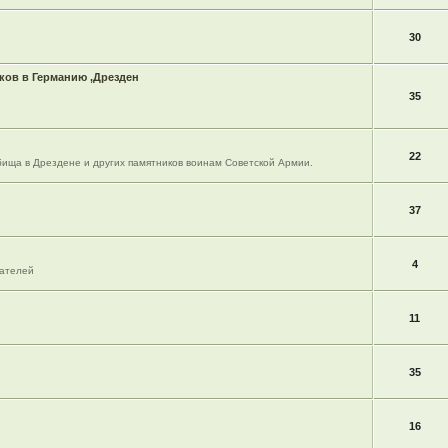
30
ов в Германию ,Дрезден
35
22
ища в Дрездене и других памятников воинам Советской Армии.
37
4
вателей
11
35
16