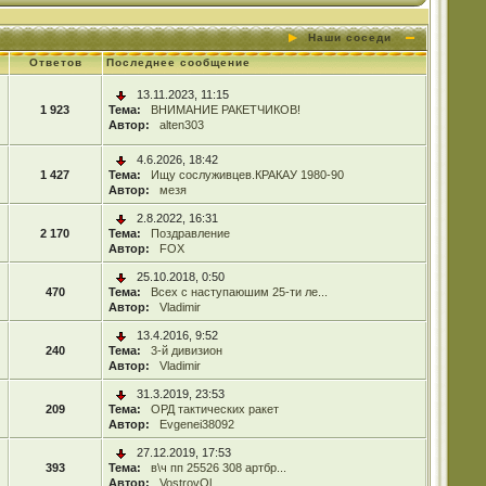
Наши соседи
Ответов
Последнее сообщение
13.11.2023, 11:15
1 923
Тема:
ВНИМАНИЕ РАКЕТЧИКОВ!
Автор:
alten303
4.6.2026, 18:42
1 427
Тема:
Ищу сослуживцев.КРАКАУ 1980-90
Автор:
мезя
2.8.2022, 16:31
2 170
Тема:
Поздравление
Автор:
FOX
25.10.2018, 0:50
470
Тема:
Всех с наступаюшим 25-ти ле...
Автор:
Vladimir
13.4.2016, 9:52
240
Тема:
3-й дивизион
Автор:
Vladimir
31.3.2019, 23:53
209
Тема:
ОРД тактических ракет
Автор:
Evgenei38092
27.12.2019, 17:53
393
Тема:
в\ч пп 25526 308 артбр...
Автор:
VostrovOl