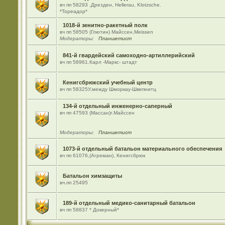
вч пп 58293 ,Дрезден, Hellerau, Klotzsche.
*Тореадор*
1018-й зенитно-ракетный полк
вч пп 58505 (Глютин) Майсcен,Meissen
Модераторы:
Планшетист
841-й гвардейский самоходно-артиллерийский
вч пп 58961.Карл -Маркс- штадт
Кенигсбрюкский учебный центр
вч пп 58325У,между Шморкау-Швепнитц
134-й отдельный инженерно-саперный
вч пп 47593 (Массан)г.Майссен
Модераторы:
Планшетист
1073-й отдельный батальон материального обеспечения
вч пп 61076,(Агреман), Кенигсбрюк
Батальон химзащиты
вч.пп 25495
189-й отдельный медико-санитарный батальон
вч пп 58837 * Докерный*