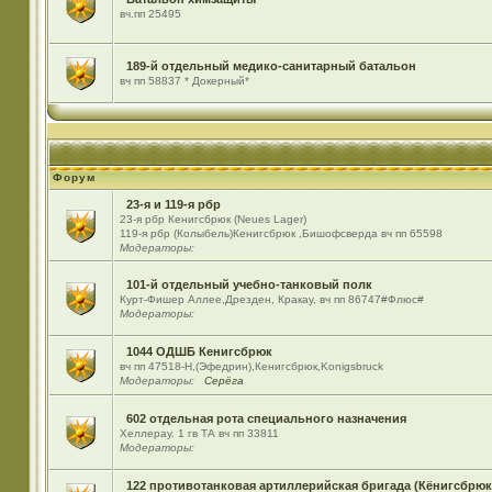
вч.пп 25495
189-й отдельный медико-санитарный батальон
вч пп 58837 * Докерный*
Форум
23-я и 119-я рбр
23-я рбр Кенигсбрюк (Neues Lager)
119-я рбр (Колыбель)Кенигсбрюк ,Бишофсверда вч пп 65598
Модераторы:
101-й отдельный учебно-танковый полк
Курт-Фишер Аллее,Дрезден, Кракау, вч пп 86747#Флюс#
Модераторы:
1044 ОДШБ Кенигсбрюк
вч пп 47518-Н,(Эфедрин),Кенигсбрюк,Konigsbruck
Модераторы:
Серёга
602 отдельная рота специального назначения
Хеллерау. 1 гв ТА вч пп 33811
Модераторы:
122 противотанковая артиллерийская бригада (Кёнигсбрюк