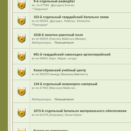
9-й отдельный разведбат
вч. пп.47596 .Дрезден( Клоче)
* Ордынец*
153-й отдельный гвардейский батальон связи
вч пп 58293 ,Дрезден, Hellerau, Klotzsche.
*Тореадор*
1018-й зенитно-ракетный полк
вч пп 58505 (Глютин) Майсcен,Meissen
Модераторы:
Планшетист
841-й гвардейский самоходно-артиллерийский
вч пп 58961.Карл -Маркс- штадт
Кенигсбрюкский учебный центр
вч пп 58325У,между Шморкау-Швепнитц
134-й отдельный инженерно-саперный
вч пп 47593 (Массан)г.Майссен
Модераторы:
Планшетист
1073-й отдельный батальон материального обеспечения
вч пп 61076,(Агреман), Кенигсбрюк
Батальон химзащиты