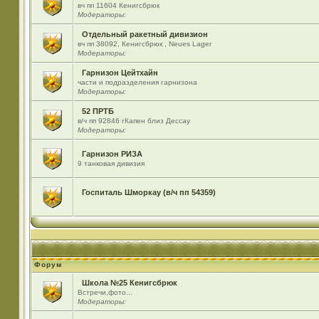
вч пп 11604 Кенигсбрюк
Модераторы:
Отдельный ракетный дивизион
вч пп 38092, Кенигсбрюк , Neues Lager
Модераторы:
Гарнизон Цейтхайн
части и подразделения гарнизона
Модераторы:
52 ПРТБ
в/ч пп 92846 гКапен близ Дессау
Модераторы:
Гарнизон РИЗА
9 танковая дивизия
Госпиталь Шморкау (в/ч пп 54359)
Форум
Школа №25 Кенигсбрюк
Встречи,фото...
Модераторы: