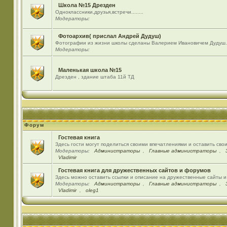
Школа №15 Дрезден
Одноклассники,друзья,встречи........
Модераторы:
Фотоархив( прислал Андрей Дудуш)
Фотографии из жизни школы сделаны Валерием Ивановичем Дудуш.
Модераторы:
Маленькая школа №15
Дрезден , здание штаба 11й ТД
Форум
Гостевая книга
Здесь гости могут поделиться своими впечатлениями и оставить сво
Модераторы:
Администраторы
,
Главные администраторы
,
Vladimir
Гостевая книга для дружественных сайтов и форумов
Здесь можно оставить ссылки и описание на дружественные сайты 
Модераторы:
Администраторы
,
Главные администраторы
,
Vladimir
,
oleg1