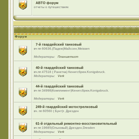
АВТО форум
отчеты о путешествиях
Форум
7-й гвардейский танковый
вч пп 60636,(Падеж)Майсcен,Meissen
Модераторы:
Планшетист
40-й гвардейский танковый
вч.пп 47518 ( Ранетка) Кенигсбрюк.Konigsbruck.
Модераторы:
Verk
44-й гвардейский танковый
вч пп 34998(Комплимент)Кенигсбрюк.Konigsbruck.
Модераторы:
Verk
249-й гвардейский мотострелковый
вч. пп 60560 ( Бунт)г. Дрезден
61-й отдельный ремонтно-восстановительный
вч пп 19685(Ольховый) Дрезден,Dresden
Модераторы:
Verk