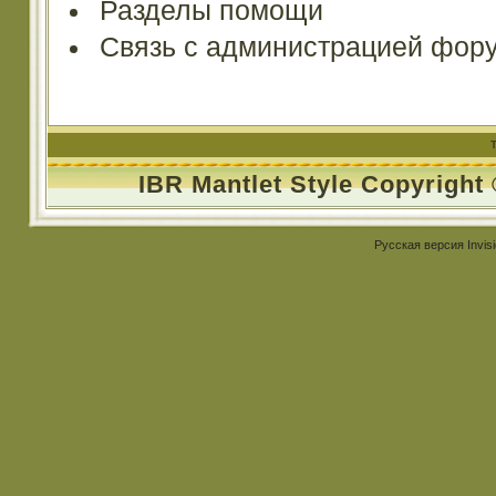
Разделы помощи
Связь с администрацией фор
IBR Mantlet Style Copyright
Русская версия
Invis