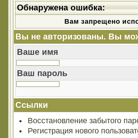
Обнаружена ошибка:
Вам запрещено исп
Вы не авторизованы. Вы мож
Ваше имя
Ваш пароль
Ссылки
Восстановление забытого пар
Регистрация нового пользова