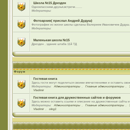
Школа №15 Дрезден
Одноклассники,друзья,встречи........
Модераторы:
Фотоархив( прислал Андрей Дудуш)
Фотографии из жизни школы сделаны Валерием Ивановичем Дудуш.
Модераторы:
Маленькая школа №15
Дрезден , здание штаба 11й ТД
Форум
Гостевая книга
Здесь гости могут поделиться своими впечатлениями и оставить сво
Модераторы:
Администраторы
,
Главные администраторы
,
Vladimir
Гостевая книга для дружественных сайтов и форумов
Здесь можно оставить ссылки и описание на дружественные сайты 
Модераторы:
Администраторы
,
Главные администраторы
,
Vladimir
,
oleg1