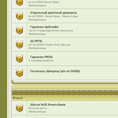
вч пп 11604 Кенигсбрюк
Модераторы:
Отдельный ракетный дивизион
вч пп 38092, Кенигсбрюк , Neues Lager
Модераторы:
Гарнизон Цейтхайн
части и подразделения гарнизона
Модераторы:
52 ПРТБ
в/ч пп 92846 гКапен близ Дессау
Модераторы:
Гарнизон РИЗА
9 танковая дивизия
Госпиталь Шморкау (в/ч пп 54359)
Форум
Школа №25 Кенигсбрюк
Встречи,фото...
Модераторы: