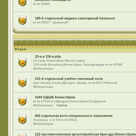
вч.пп 25495
189-й отдельный медико-санитарный батальон
вч пп 58837 * Докерный*
Форум
23-я и 119-я рбр
23-я рбр Кенигсбрюк (Neues Lager)
119-я рбр (Колыбель)Кенигсбрюк ,Бишофсверда вч пп 65598
Модераторы:
101-й отдельный учебно-танковый полк
Курт-Фишер Аллее,Дрезден, Кракау, вч пп 86747#Флюс#
Модераторы:
1044 ОДШБ Кенигсбрюк
вч пп 47518-Н,(Эфедрин),Кенигсбрюк,Konigsbruck
Модераторы:
Серёга
602 отдельная рота специального назначения
Хеллерау. 1 гв ТА вч пп 33811
Модераторы:
122 противотанковая артиллерийская бригада (Кёнигсбрюк