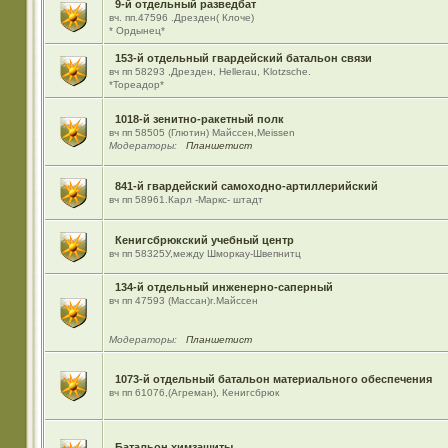
9-й отдельный разведбат
вч. пп.47596 .Дрезден( Клоче)
* Ордынец*
153-й отдельный гвардейский батальон связи
вч пп 58293 ,Дрезден, Hellerau, Klotzsche.
*Тореадор*
1018-й зенитно-ракетный полк
вч пп 58505 (Глютин) Майсcен,Meissen
Модераторы:
Планшетист
841-й гвардейский самоходно-артиллерийский
вч пп 58961.Карл -Маркс- штадт
Кенигсбрюкский учебный центр
вч пп 58325У,между Шморкау-Швепнитц
134-й отдельный инженерно-саперный
вч пп 47593 (Массан)г.Майссен
Модераторы:
Планшетист
1073-й отдельный батальон материального обеспечения
вч пп 61076,(Агреман), Кенигсбрюк
Батальон химзащиты