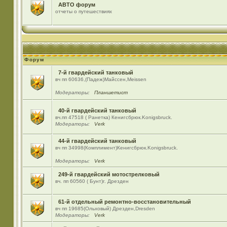
АВТО форум
отчеты о путешествиях
Форум
7-й гвардейский танковый
вч пп 60636,(Падеж)Майсcен,Meissen
Модераторы:
Планшетист
40-й гвардейский танковый
вч.пп 47518 ( Ранетка) Кенигсбрюк.Konigsbruck.
Модераторы:
Verk
44-й гвардейский танковый
вч пп 34998(Комплимент)Кенигсбрюк.Konigsbruck.
Модераторы:
Verk
249-й гвардейский мотострелковый
вч. пп 60560 ( Бунт)г. Дрезден
61-й отдельный ремонтно-восстановительный
вч пп 19685(Ольховый) Дрезден,Dresden
Модераторы:
Verk