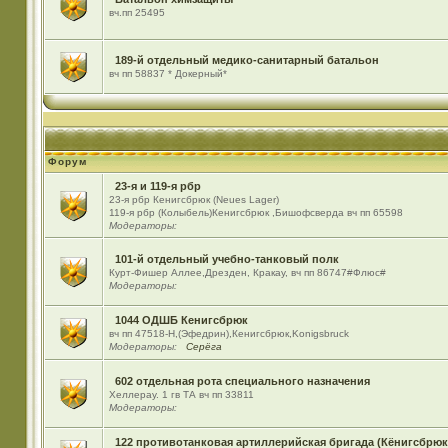
вч.пп 25495
189-й отдельный медико-санитарный батальон
вч пп 58837 * Докерный*
Форум
23-я и 119-я рбр
23-я рбр Кенигсбрюк (Neues Lager)
119-я рбр (Колыбель)Кенигсбрюк ,Бишофсверда вч пп 65598
Модераторы:
101-й отдельный учебно-танковый полк
Курт-Фишер Аллее,Дрезден, Кракау, вч пп 86747#Флюс#
Модераторы:
1044 ОДШБ Кенигсбрюк
вч пп 47518-Н,(Эфедрин),Кенигсбрюк,Konigsbruck
Модераторы:
Серёга
602 отдельная рота специального назначения
Хеллерау. 1 гв ТА вч пп 33811
Модераторы:
122 противотанковая артиллерийская бригада (Кёнигсбрюк