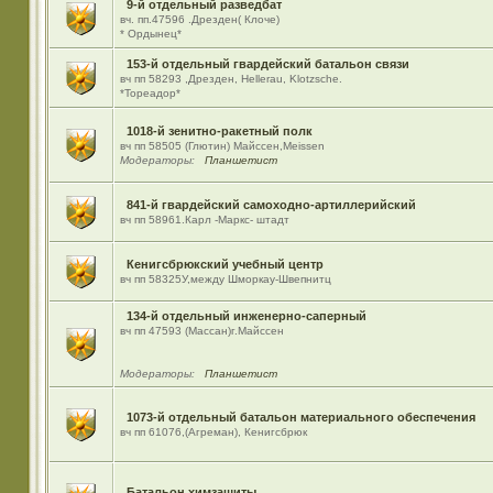
9-й отдельный разведбат
вч. пп.47596 .Дрезден( Клоче)
* Ордынец*
153-й отдельный гвардейский батальон связи
вч пп 58293 ,Дрезден, Hellerau, Klotzsche.
*Тореадор*
1018-й зенитно-ракетный полк
вч пп 58505 (Глютин) Майсcен,Meissen
Модераторы:
Планшетист
841-й гвардейский самоходно-артиллерийский
вч пп 58961.Карл -Маркс- штадт
Кенигсбрюкский учебный центр
вч пп 58325У,между Шморкау-Швепнитц
134-й отдельный инженерно-саперный
вч пп 47593 (Массан)г.Майссен
Модераторы:
Планшетист
1073-й отдельный батальон материального обеспечения
вч пп 61076,(Агреман), Кенигсбрюк
Батальон химзащиты