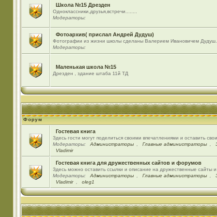
Школа №15 Дрезден
Одноклассники,друзья,встречи........
Модераторы:
Фотоархив( прислал Андрей Дудуш)
Фотографии из жизни школы сделаны Валерием Ивановичем Дудуш.
Модераторы:
Маленькая школа №15
Дрезден , здание штаба 11й ТД
Форум
Гостевая книга
Здесь гости могут поделиться своими впечатлениями и оставить сво
Модераторы:
Администраторы
,
Главные администраторы
,
Vladimir
Гостевая книга для дружественных сайтов и форумов
Здесь можно оставить ссылки и описание на дружественные сайты 
Модераторы:
Администраторы
,
Главные администраторы
,
Vladimir
,
oleg1