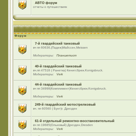
АВТО форум
отчеты о путешествиях
Форум
7-й гвардейский танковый
вч пп 60636,(Падеж)Майсcен,Meissen
Модераторы:
Планшетист
40-й гвардейский танковый
вч.пп 47518 ( Ранетка) Кенигсбрюк.Konigsbruck.
Модераторы:
Verk
44-й гвардейский танковый
вч пп 34998(Комплимент)Кенигсбрюк.Konigsbruck.
Модераторы:
Verk
249-й гвардейский мотострелковый
вч. пп 60560 ( Бунт)г. Дрезден
61-й отдельный ремонтно-восстановительный
вч пп 19685(Ольховый) Дрезден,Dresden
Модераторы:
Verk