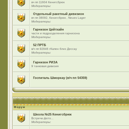
вч пп 11604 Кенигсбрюк
Модераторы:
Отдельный ракетный дивизион
вч пп 38092, Кенигсбрюк , Neues Lager
Модераторы:
Гарнизон Цейтхайн
части и подразделения гарнизона
Модераторы:
52 ПРТБ
в/ч пп 92846 гКапен близ Дессау
Модераторы:
Гарнизон РИЗА
9 танковая дивизия
Госпиталь Шморкау (в/ч пп 54359)
Форум
Школа №25 Кенигсбрюк
Встречи,фото...
Модераторы: