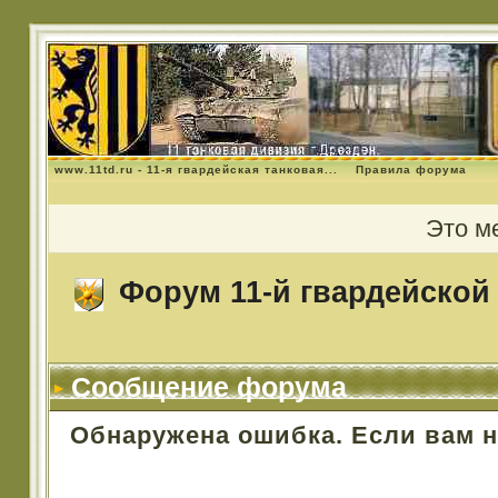
www.11td.ru - 11-я гвардейская танковая...
Правила форума
Это м
Форум 11-й гвардейской 
Сообщение форума
Обнаружена ошибка. Если вам 