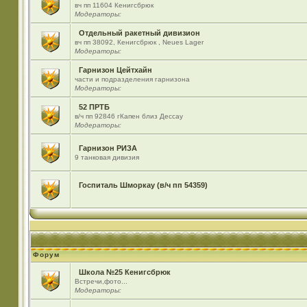
вч пп 11604 Кенигсбрюк
Модераторы:
Отдельный ракетный дивизион
вч пп 38092, Кенигсбрюк , Neues Lager
Модераторы:
Гарнизон Цейтхайн
части и подразделения гарнизона
Модераторы:
52 ПРТБ
в/ч пп 92846 гКапен близ Дессау
Модераторы:
Гарнизон РИЗА
9 танковая дивизия
Госпиталь Шморкау (в/ч пп 54359)
Форум
Школа №25 Кенигсбрюк
Встречи,фото...
Модераторы: