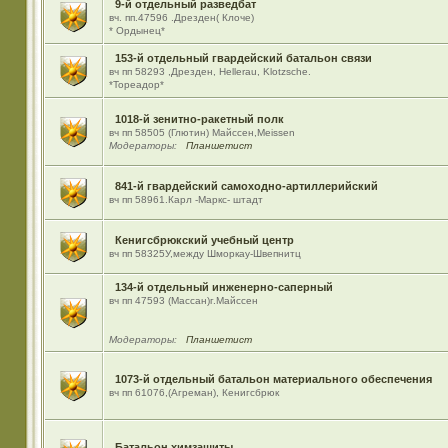
9-й отдельный разведбат
вч. пп.47596 .Дрезден( Клоче)
* Ордынец*
153-й отдельный гвардейский батальон связи
вч пп 58293 ,Дрезден, Hellerau, Klotzsche.
*Тореадор*
1018-й зенитно-ракетный полк
вч пп 58505 (Глютин) Майсcен,Meissen
Модераторы:
Планшетист
841-й гвардейский самоходно-артиллерийский
вч пп 58961.Карл -Маркс- штадт
Кенигсбрюкский учебный центр
вч пп 58325У,между Шморкау-Швепнитц
134-й отдельный инженерно-саперный
вч пп 47593 (Массан)г.Майссен
Модераторы:
Планшетист
1073-й отдельный батальон материального обеспечения
вч пп 61076,(Агреман), Кенигсбрюк
Батальон химзащиты