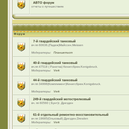
АВТО форум
отчеты о путешествиях
Форум
7-й гвардейский танковый
вч пп 60636,(Падеж)Майсcен,Meissen
Модераторы:
Планшетист
40-й гвардейский танковый
вч.пп 47518 ( Ранетка) Кенигсбрюк.Konigsbruck.
Модераторы:
Verk
44-й гвардейский танковый
вч пп 34998(Комплимент)Кенигсбрюк.Konigsbruck.
Модераторы:
Verk
249-й гвардейский мотострелковый
вч. пп 60560 ( Бунт)г. Дрезден
61-й отдельный ремонтно-восстановительный
вч пп 19685(Ольховый) Дрезден,Dresden
Модераторы:
Verk