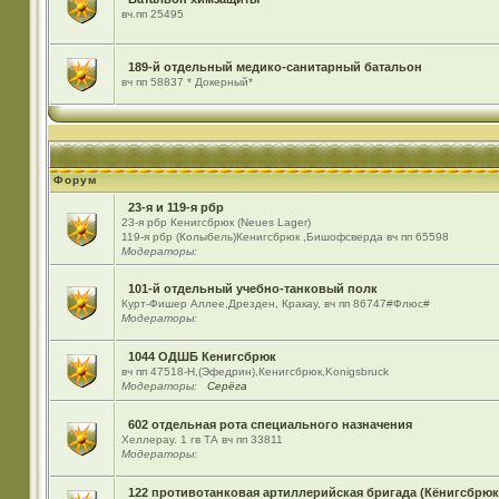
вч.пп 25495
189-й отдельный медико-санитарный батальон
вч пп 58837 * Докерный*
Форум
23-я и 119-я рбр
23-я рбр Кенигсбрюк (Neues Lager)
119-я рбр (Колыбель)Кенигсбрюк ,Бишофсверда вч пп 65598
Модераторы:
101-й отдельный учебно-танковый полк
Курт-Фишер Аллее,Дрезден, Кракау, вч пп 86747#Флюс#
Модераторы:
1044 ОДШБ Кенигсбрюк
вч пп 47518-Н,(Эфедрин),Кенигсбрюк,Konigsbruck
Модераторы:
Серёга
602 отдельная рота специального назначения
Хеллерау. 1 гв ТА вч пп 33811
Модераторы:
122 противотанковая артиллерийская бригада (Кёнигсбрюк