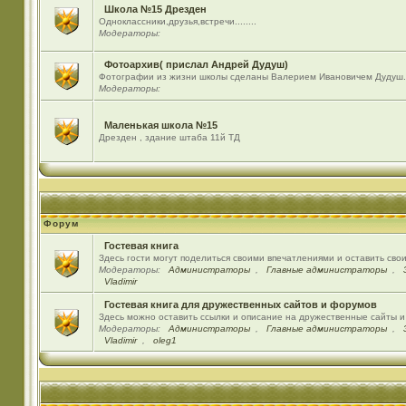
Школа №15 Дрезден
Одноклассники,друзья,встречи........
Модераторы:
Фотоархив( прислал Андрей Дудуш)
Фотографии из жизни школы сделаны Валерием Ивановичем Дудуш.
Модераторы:
Маленькая школа №15
Дрезден , здание штаба 11й ТД
Форум
Гостевая книга
Здесь гости могут поделиться своими впечатлениями и оставить сво
Модераторы:
Администраторы
,
Главные администраторы
,
Vladimir
Гостевая книга для дружественных сайтов и форумов
Здесь можно оставить ссылки и описание на дружественные сайты 
Модераторы:
Администраторы
,
Главные администраторы
,
Vladimir
,
oleg1