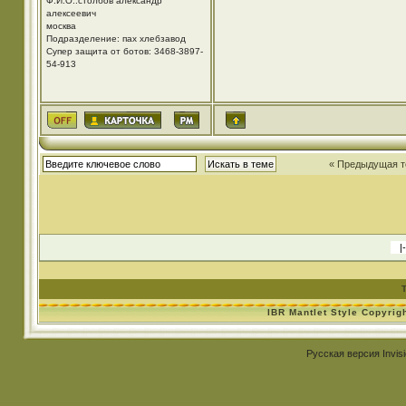
Ф.И.О.:столбов александр
алексеевич
москва
Подразделение: пах хлебзавод
Супер защита от ботов: 3468-3897-
54-913
« Предыдущая 
IBR Mantlet Style Copyrig
Русская версия
Invis