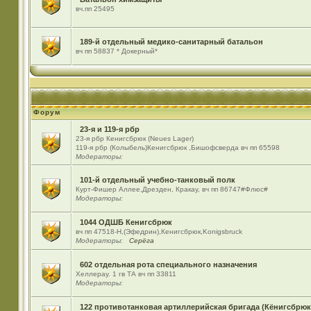
вч.пп 25495
189-й отдельный медико-санитарный батальон
вч пп 58837 * Докерный*
Форум
23-я и 119-я рбр
23-я рбр Кенигсбрюк (Neues Lager)
119-я рбр (Колыбель)Кенигсбрюк ,Бишофсверда вч пп 65598
Модераторы:
101-й отдельный учебно-танковый полк
Курт-Фишер Аллее,Дрезден, Кракау, вч пп 86747#Флюс#
Модераторы:
1044 ОДШБ Кенигсбрюк
вч пп 47518-Н,(Эфедрин),Кенигсбрюк,Konigsbruck
Модераторы:
Серёга
602 отдельная рота специального назначения
Хеллерау. 1 гв ТА вч пп 33811
Модераторы:
122 противотанковая артиллерийская бригада (Кёнигсбрюк