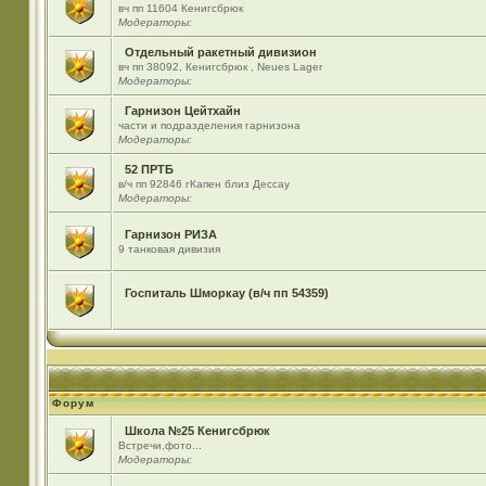
вч пп 11604 Кенигсбрюк
Модераторы:
Отдельный ракетный дивизион
вч пп 38092, Кенигсбрюк , Neues Lager
Модераторы:
Гарнизон Цейтхайн
части и подразделения гарнизона
Модераторы:
52 ПРТБ
в/ч пп 92846 гКапен близ Дессау
Модераторы:
Гарнизон РИЗА
9 танковая дивизия
Госпиталь Шморкау (в/ч пп 54359)
Форум
Школа №25 Кенигсбрюк
Встречи,фото...
Модераторы: