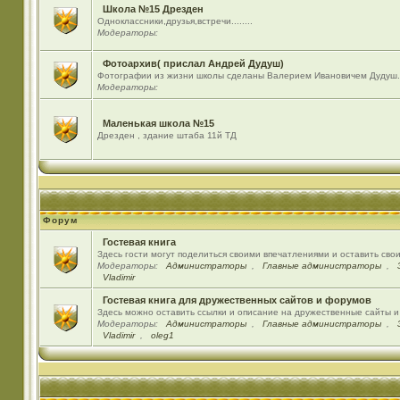
Школа №15 Дрезден
Одноклассники,друзья,встречи........
Модераторы:
Фотоархив( прислал Андрей Дудуш)
Фотографии из жизни школы сделаны Валерием Ивановичем Дудуш.
Модераторы:
Маленькая школа №15
Дрезден , здание штаба 11й ТД
Форум
Гостевая книга
Здесь гости могут поделиться своими впечатлениями и оставить сво
Модераторы:
Администраторы
,
Главные администраторы
,
Vladimir
Гостевая книга для дружественных сайтов и форумов
Здесь можно оставить ссылки и описание на дружественные сайты 
Модераторы:
Администраторы
,
Главные администраторы
,
Vladimir
,
oleg1