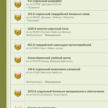
9-й отдельный разведбат
вч. пп.47596 .Дрезден( Клоче)
* Ордынец*
153-й отдельный гвардейский батальон связи
вч пп 58293 ,Дрезден, Hellerau, Klotzsche.
*Тореадор*
1018-й зенитно-ракетный полк
вч пп 58505 (Глютин) Майсcен,Meissen
Модераторы:
Планшетист
841-й гвардейский самоходно-артиллерийский
вч пп 58961.Карл -Маркс- штадт
Кенигсбрюкский учебный центр
вч пп 58325У,между Шморкау-Швепнитц
134-й отдельный инженерно-саперный
вч пп 47593 (Массан)г.Майссен
Модераторы:
Планшетист
1073-й отдельный батальон материального обеспечения
вч пп 61076,(Агреман), Кенигсбрюк
Батальон химзащиты