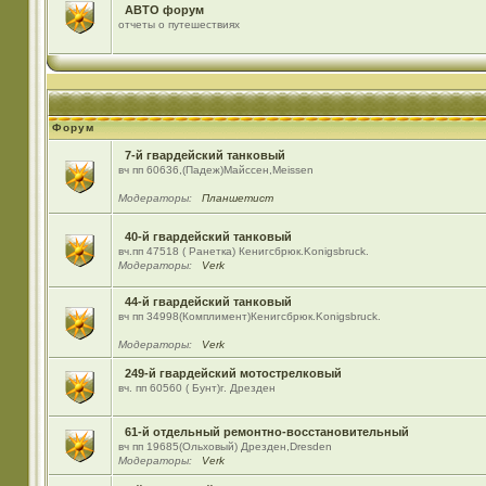
АВТО форум
отчеты о путешествиях
Форум
7-й гвардейский танковый
вч пп 60636,(Падеж)Майсcен,Meissen
Модераторы:
Планшетист
40-й гвардейский танковый
вч.пп 47518 ( Ранетка) Кенигсбрюк.Konigsbruck.
Модераторы:
Verk
44-й гвардейский танковый
вч пп 34998(Комплимент)Кенигсбрюк.Konigsbruck.
Модераторы:
Verk
249-й гвардейский мотострелковый
вч. пп 60560 ( Бунт)г. Дрезден
61-й отдельный ремонтно-восстановительный
вч пп 19685(Ольховый) Дрезден,Dresden
Модераторы:
Verk