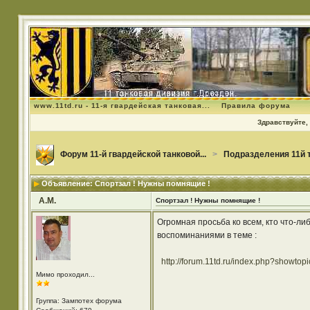
www.11td.ru - 11-я гвардейская танковая...
Правила форума
Здравствуйте, 
Форум 11-й гвардейской танковой...
>
Подразделения 11й 
Объявление: Спортзал ! Нужны помнящие !
А.М.
Спортзал ! Нужны помнящие !
Огромная просьба ко всем, кто что-ли
воспоминаниями в теме :
http://forum.11td.ru/index.php?showtop
Мимо проходил...
Группа: Зампотех форума