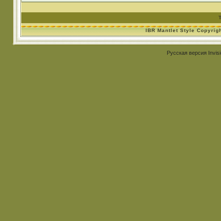
IBR Mantlet Style Copyrig
Русская версия
Invis