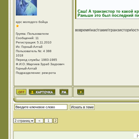
Саш! А транзистор то какой кр
Раньше это был последний писк
курс молодого бойца
вовремя\нас\такие\транзистори\ос
Группа: Пользователи
Сообщений: 11
Регистрация: 5.11.2010
Из: Горный-Алтай
Пользователь №: 4 388
1018
Период службы: 1983-1985
Ф.И.О.:Маргиев Зураб Заурович
Горный-Алтай
Подразделение: рем-рота
2 страниц
<
1
2