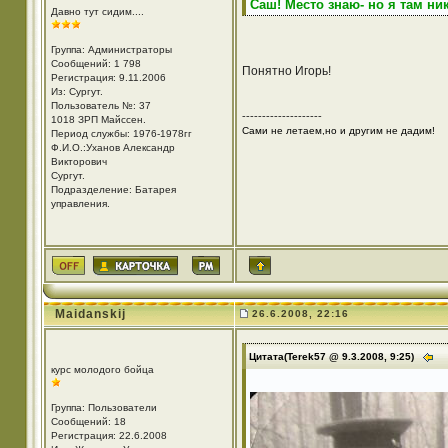
Саш! Место знаю- но я там ни
Давно тут сидим....
Группа: Администраторы
Сообщений: 1 798
Понятно Игорь!
Регистрация: 9.11.2006
Из: Cургут.
Пользователь №: 37
--------------------
1018 ЗРП Майссен.
Сами не летаем,но и другим не дадим!
Период службы: 1976-1978гг
Ф.И.О.:Уханов Александр
Викторович
Cургут.
Подразделение: Батарея
управления.
Maidanskij
26.6.2008, 22:16
Цитата(Terek57 @ 9.3.2008, 9:25)
курс молодого бойца
Группа: Пользователи
Сообщений: 18
Регистрация: 22.6.2008