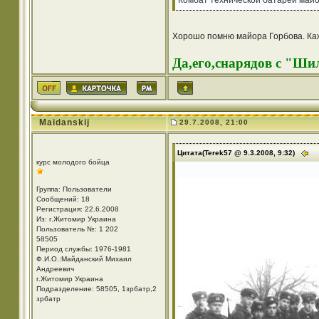
Комбат технической батареи майо
Хорошо помню майора Горбова. Каже
Да,его,снарядов с "Шил
Maidanskij
29.7.2008, 21:00
Цитата(Terek57 @ 9.3.2008, 9:32)
курс молодого бойца
Группа: Пользователи
Сообщений: 18
Регистрация: 22.6.2008
Из: г.Житомир Украина
Пользователь №: 1 202
58505
Период службы: 1976-1981
Ф.И.О.:Майданский Михаил
Андреевич
г.Житомир Украина
Подразделение: 58505, 1зрбатр,2
зрбатр