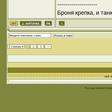
--------------------
Броня крепка, и та
3 страниц
1
2
3
>
IBR 
Русская версия
Invis