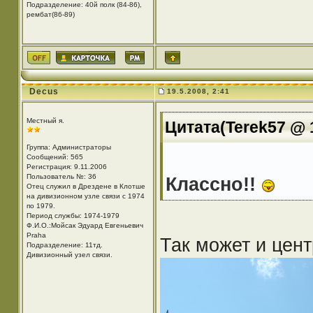
Подразделение: 40й полк (84-86),
рембат(86-89)
Decus
19.5.2008, 2:41
Местный я.
Цитата(Terek57 @ 1
Группа: Администраторы
Сообщений: 565
Регистрация: 9.11.2006
Пользователь №: 36
Классно!!
Отец служил в Дрездене в Клотше
на дивизионном узле связи с 1974
по 1979.
Период службы: 1974-1979
Ф.И.О.:Мойсак Эдуард Евгеньевич
Praha
Так может и цен
Подразделение: 11тд.
Дивизионный узел связи.