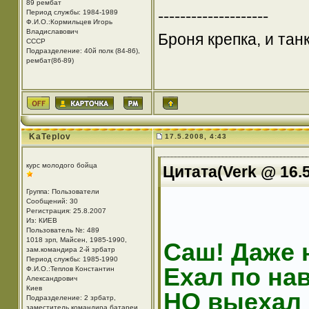
89 рембат
--------------------
Период службы: 1984-1989
Ф.И.О.:Кормильцев Игорь
Владиславович
Броня крепка, и та
СССР
Подразделение: 40й полк (84-86),
рембат(86-89)
KaTeplov
17.5.2008, 4:43
курс молодого бойца
Цитата(Verk @ 16.5
Группа: Пользователи
Сообщений: 30
Регистрация: 25.8.2007
Из: КИЕВ
Пользователь №: 489
1018 зрп, Майсен, 1985-1990,
Саш! Даже 
зам.командира 2-й зрбатр
Период службы: 1985-1990
Ехал по нав
Ф.И.О.:Теплов Константин
Александрович
Киев
НО выехал 
Подразделение: 2 зрбатр,
заместитель командира батареи