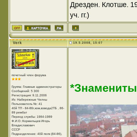
Дрезден. Клотше. 19
уч. гг.)
Verk
19.5.2008, 15:07
почетный член форума
*Знамениты
Группа: Главные администраторы
Сообщений: 5 300
Регистрация: 9.11.2006
Из: Набережные Челны
Пользователь №: 41
40й ТП - 84-86г,ком,взвода2ТБ , 86-
89 рембат
Период службы: 1984-1989
Ф.И.О.:Кормильцев Игорь
Владиславович
СССР
Подразделение: 40й полк (84-86),