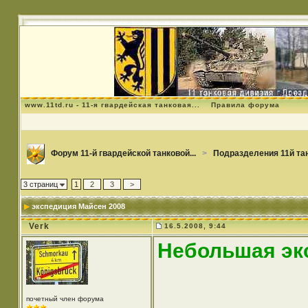
www.11td.ru - 11-я гвардейская танковая...
Правила форума
Форум 11-й гвардейской танковой...
>
Подразделения 11й та
3 страниц
1
2
3
>
экспедиция Майсен 2008
Verk
16.5.2008, 9:44
Небольшая эк
почетный член форума