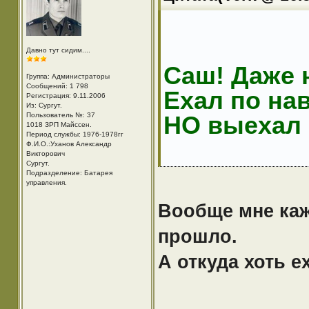
Давно тут сидим....
Саш! Даже 
Группа: Администраторы
Сообщений: 1 798
Ехал по нав
Регистрация: 9.11.2006
Из: Cургут.
Пользователь №: 37
НО выехал 
1018 ЗРП Майссен.
Период службы: 1976-1978гг
Ф.И.О.:Уханов Александр
Викторович
Cургут.
Подразделение: Батарея
управления.
Вообще мне каж
прошло.
А откуда хоть е