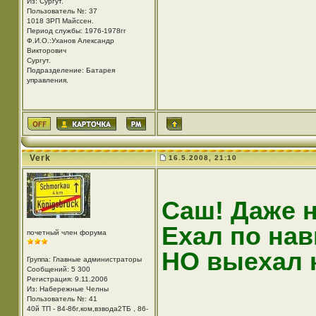
Из: Cургут.
Пользователь №: 37
1018 ЗРП Майссен.
Период службы: 1976-1978гг
Ф.И.О.:Уханов Александр
Викторович
Cургут.
Подразделение: Батарея
управления.
Verk
16.5.2008, 21:10
Саш! Даже н
Ехал по нав
почетный член форума
НО выехал к
Группа: Главные администраторы
Сообщений: 5 300
Регистрация: 9.11.2006
Из: Набережные Челны
Пользователь №: 41
40й ТП - 84-86г,ком,взвода2ТБ , 86-