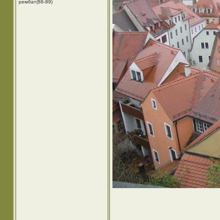
рембат(86-89)