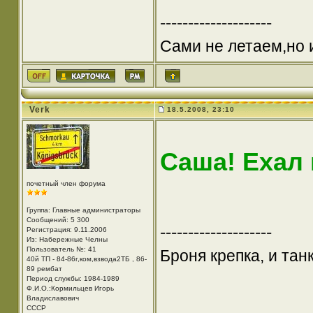
--------------------
Сами не летаем,но 
Verk
18.5.2008, 23:10
Саша! Ехал 
почетный член форума
Группа: Главные администраторы
Сообщений: 5 300
--------------------
Регистрация: 9.11.2006
Из: Набережные Челны
Пользователь №: 41
Броня крепка, и та
40й ТП - 84-86г,ком,взвода2ТБ , 86-
89 рембат
Период службы: 1984-1989
Ф.И.О.:Кормильцев Игорь
Владиславович
СССР