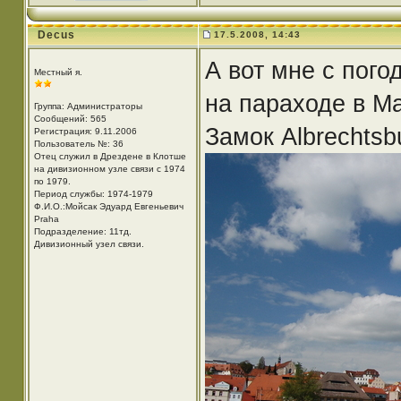
Decus
17.5.2008, 14:43
А вот мне с пого
Местный я.
на параходе в М
Группа: Администраторы
Сообщений: 565
Замок Albrechtsb
Регистрация: 9.11.2006
Пользователь №: 36
Отец служил в Дрездене в Клотше
на дивизионном узле связи с 1974
по 1979.
Период службы: 1974-1979
Ф.И.О.:Мойсак Эдуард Евгеньевич
Praha
Подразделение: 11тд.
Дивизионный узел связи.