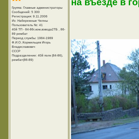
на въезде в г
Группа: Главные администраторы
Сообщений: 5 300
Регистрация: 9.11.2006
Из: Набережные Челны
Пользователь №: 41
40й ТП - 84-86г,ком,взвода2ТБ , 86-
89 рембат
Период службы: 1984-1989
Ф.И.О.:Кормильцев Игорь
Владиславович
СССР
Подразделение: 40й полк (84-86),
рембат(86-89)