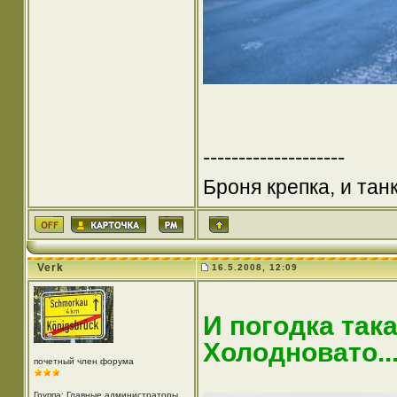
--------------------
Броня крепка, и та
Verk
16.5.2008, 12:09
И погодка так
Холодновато........
почетный член форума
Группа: Главные администраторы