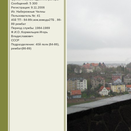
Сообщений: 5 300
Регистрация: 9.11.2006
Из: Набережные Челны
Пользователь №: 41
40й ТП - 84-86г,ком,взвода2ТБ , 86-
89 рембат
Период службы: 1984-1989
Ф.И.О.:Кормильцев Игорь
Владиславович
СССР
Подразделение: 40й полк (84-86),
рембат(86-89)