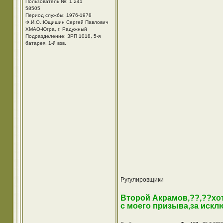
Пользователь №: 1 241
58505
Период службы: 1976-1978
Ф.И.О.:Ющишин Сергей Павлович
ХМАО-Югра, г. Радужный
Подразделение: ЗРП 1018, 5-я
батарея, 1-й взв.
Ругулировщики
Второй Акрамов,??,??хо
с моего призыва,за искл