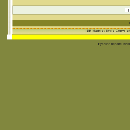
IBR Mantlet Style Copyrig
Русская версия
Invis