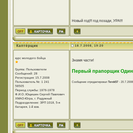
Новый год!!! год позади, УРА!!!
Каптёрщик
18.7.2008, 19:20
курс молодого бойца
Знамя части!
Группа: Пользователи
Первый прапорщик Оди
Сообщений: 28
Регистрация: 15.7.2008
Пользователь №: 1 241
Сообщение отредактировал
Terek57
- 20.7.2008
58505
Период службы: 1976-1978
Ф.И.О.:Ющишин Сергей Павлович
ХМАО-Югра, г. Радужный
Подразделение: ЗРП 1018, 5-я
батарея, 1-й взв.