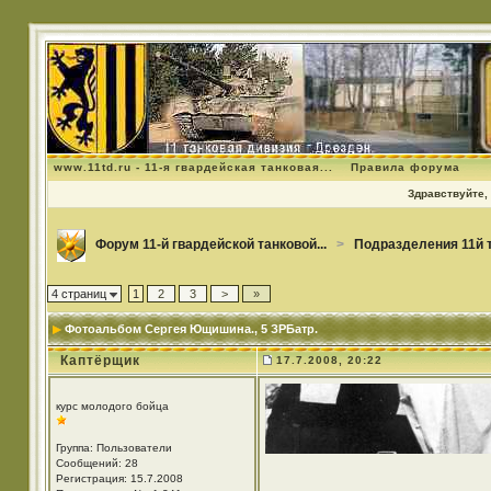
www.11td.ru - 11-я гвардейская танковая...
Правила форума
Здравствуйте, 
Форум 11-й гвардейской танковой...
>
Подразделения 11й 
4 страниц
1
2
3
>
»
Фотоальбом Сергея Ющишина.
, 5 ЗРБатр.
Каптёрщик
17.7.2008, 20:22
курс молодого бойца
Группа: Пользователи
Сообщений: 28
Регистрация: 15.7.2008