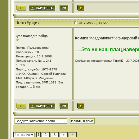
Каптёрщик
18.7.2008, 19:27
курс молодого бойца
Комдив "поздравляет" офицерский 
Группа: Пользователи
.....Это не наш плац,наве
Сообщений: 28
Регистрация: 15.7.2008
Пользователь №: 1 241
Сообщение отредактировал
Terek57
- 20.7.2008
58505
Период службы: 1976-1978
Ф.И.О.:Ющишин Сергей Павлович
ХМАО-Югра, г. Радужный
Подразделение: ЗРП 1018, 5-я
батарея, 1-й взв.
4 страниц
1
2
3
>
»