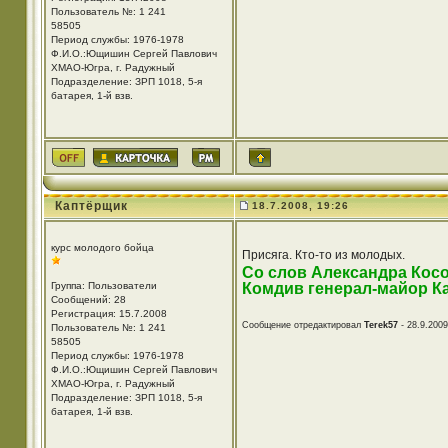
Пользователь №: 1 241
58505
Период службы: 1976-1978
Ф.И.О.:Ющишин Сергей Павлович
ХМАО-Югра, г. Радужный
Подразделение: ЗРП 1018, 5-я
батарея, 1-й взв.
Каптёрщик
18.7.2008, 19:26
курс молодого бойца
Присяга. Кто-то из молодых.
Со слов Александра Косо
Группа: Пользователи
Комдив генерал-майор Ка
Сообщений: 28
Регистрация: 15.7.2008
Сообщение отредактировал
Terek57
- 28.9.2009
Пользователь №: 1 241
58505
Период службы: 1976-1978
Ф.И.О.:Ющишин Сергей Павлович
ХМАО-Югра, г. Радужный
Подразделение: ЗРП 1018, 5-я
батарея, 1-й взв.