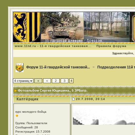
www.11td.ru - 11-я гвардейская танковая...
Правила форума
Здравствуйте, 
Форум 11-й гвардейской танковой...
>
Подразделения 11й 
4 страниц
«
<
2
3
4
Фотоальбом Сергея Ющишина.
, 5 ЗРБатр.
Каптёрщик
20.7.2008, 20:14
курс молодого бойца
Группа: Пользователи
Сообщений: 28
Регистрация: 15.7.2008