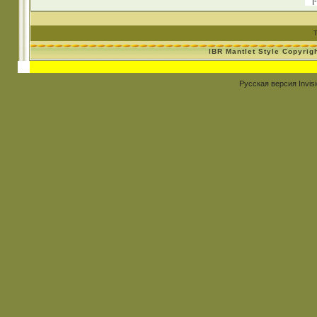
IBR Mantlet Style Copyrig
Русская версия
Invis