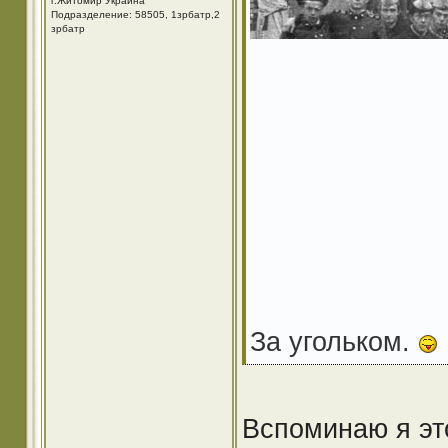
г.Житомир Украина
Подразделение: 58505, 1зрбатр,2
зрбатр
За угольком.
Вспоминаю я это