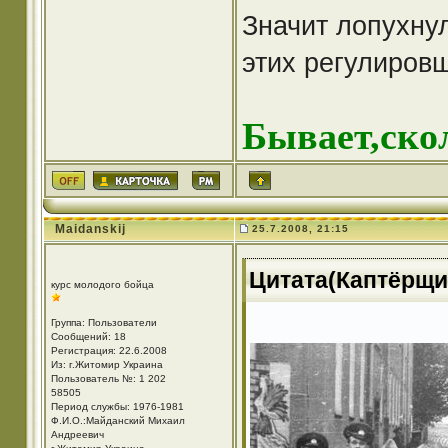
Значит лопухнул
этих регулиров
Бывает,ско
Maidanskij
25.7.2008, 21:15
Цитата(Каптёрщик
курс молодого бойца
Группа: Пользователи
Сообщений: 18
Регистрация: 22.6.2008
Из: г.Житомир Украина
Пользователь №: 1 202
58505
Период службы: 1976-1981
Ф.И.О.:Майданский Михаил
Андреевич