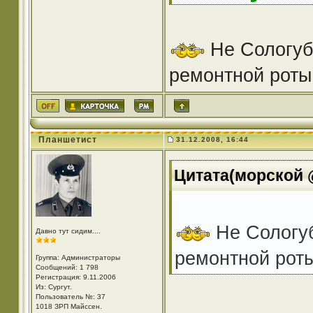
Не Сологуб
ремонтной роты
Планшетист
31.12.2008, 16:44
Цитата(морской @
Не Сологуб
Давно тут сидим....
ремонтной рот
Группа: Администраторы
Сообщений: 1 798
Регистрация: 9.11.2006
Из: Cургут.
Пользователь №: 37
1018 ЗРП Майссен.