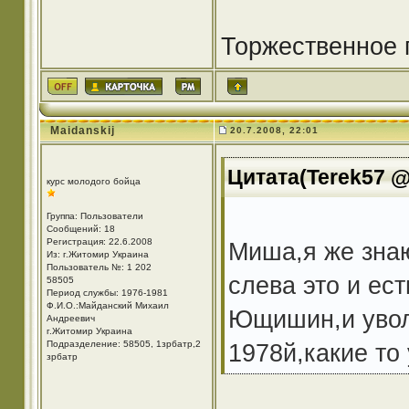
Торжественное 
Maidanskij
20.7.2008, 22:01
Цитата(Terek57 @ 
курс молодого бойца
Группа: Пользователи
Сообщений: 18
Регистрация: 22.6.2008
Миша,я же знаю
Из: г.Житомир Украина
Пользователь №: 1 202
слева это и ес
58505
Период службы: 1976-1981
Ф.И.О.:Майданский Михаил
Ющишин,и уволи
Андреевич
г.Житомир Украина
Подразделение: 58505, 1зрбатр,2
1978й,какие то
зрбатр