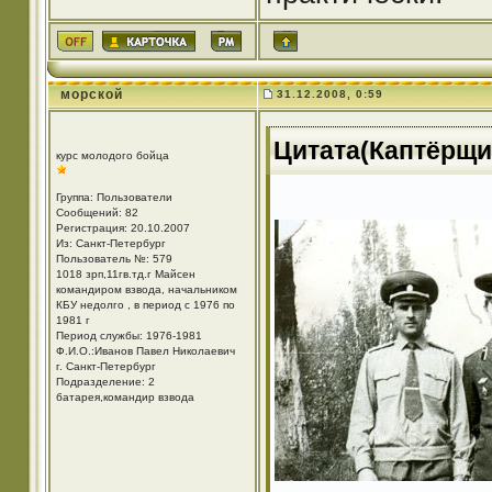
морской
31.12.2008, 0:59
Цитата(Каптёрщик
курс молодого бойца
Группа: Пользователи
Сообщений: 82
Регистрация: 20.10.2007
Из: Санкт-Петербург
Пользователь №: 579
1018 зрп,11гв.тд.г Майсен
командиром взвода, начальником
КБУ недолго , в период с 1976 по
1981 г
Период службы: 1976-1981
Ф.И.О.:Иванов Павел Николаевич
г. Санкт-Петербург
Подразделение: 2
батарея,командир взвода