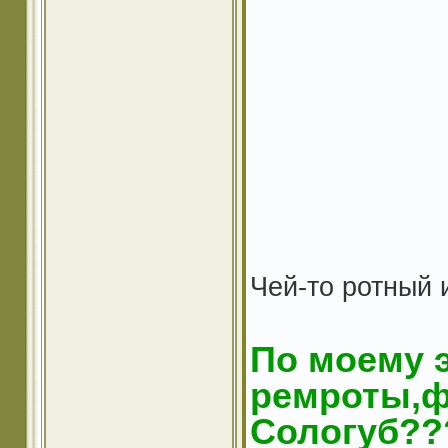
Чей-то ротный 
По моему 
ремроты,фа
Сологуб???