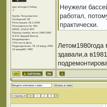
Неужели бассей
курс молодого бойца
работал, потом
Группа: Пользователи
Сообщений: 98
практически.
Регистрация: 28.2.2008
Пользователь №: 964
58505, 1018-й ЗРП
Период службы: весна 1980-1982
Ф.И.О.:Шацкий Виктор
Владимирович
г.Ростов на Дону
Летом1980года 
Подразделение: ТБ 1й взвод, РМО
1й взводМО, ПМП
здавали,а в1981
подремонтирова
4 страниц
«
<
2
3
4