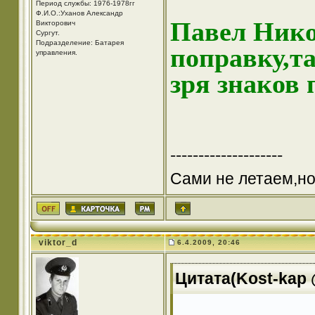
Период службы: 1976-1978гг
Ф.И.О.:Уханов Александр
Павел Нико
Викторович
Cургут.
Подразделение: Батарея
поправку,та
управления.
зря знаков 
--------------------
Сами не летаем,но
viktor_d
6.4.2009, 20:46
Цитата(Kost-kap @