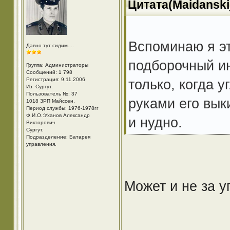
Цитата(Maidanskij
Вспоминаю я эт
Давно тут сидим....
подборочный и
Группа: Администраторы
Сообщений: 1 798
Регистрация: 9.11.2006
только, когда у
Из: Cургут.
Пользователь №: 37
руками его вык
1018 ЗРП Майссен.
Период службы: 1976-1978гг
Ф.И.О.:Уханов Александр
и нудно.
Викторович
Cургут.
Подразделение: Батарея
управления.
Может и не за у