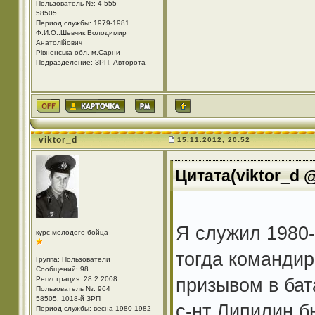
Пользователь №: 4 555
58505
Период службы: 1979-1981
Ф.И.О.:Шевчик Володимир
Анатолійович
Рівненська обл. м.Сарни
Подразделение: ЗРП, Авторота
viktor_d
15.11.2012, 20:52
Цитата(viktor_d @
Я служил 1980-
курс молодого бойца
тогда командир
Группа: Пользователи
Сообщений: 98
призывом в ба
Регистрация: 28.2.2008
Пользователь №: 964
58505, 1018-й ЗРП
с-нт Липилин б
Период службы: весна 1980-1982