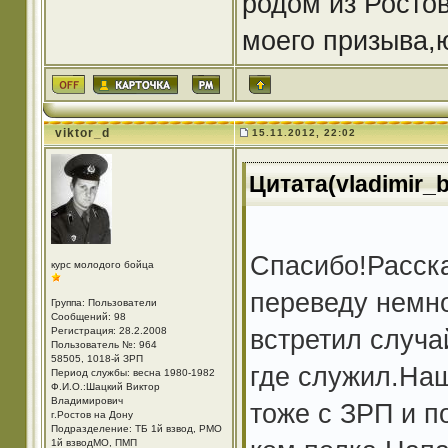
родом из Росто
моего призыва,
viktor_d
15.11.2012, 22:02
Цитата(vladimir_b
Спасибо!Расска
курс молодого бойца
переведу немно
Группа: Пользователи
Сообщений: 98
встретил случа
Регистрация: 28.2.2008
Пользователь №: 964
58505, 1018-й ЗРП
где служил.На
Период службы: весна 1980-1982
Ф.И.О.:Шацкий Виктор
Владимирович
тоже с ЗРП и п
г.Ростов на Дону
Подразделение: ТБ 1й взвод, РМО
1й взводМО, ПМП