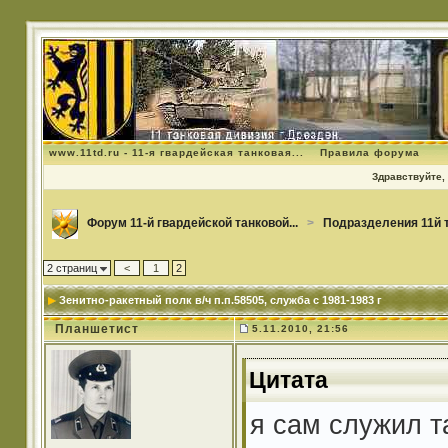
www.11td.ru - 11-я гвардейская танковая...
Правила форума
Здравствуйте, 
Форум 11-й гвардейской танковой...
>
Подразделения 11й 
2 страниц
<
1
2
Зенитно-ракетный полк в/ч п.п.58505
, служба с 1981-1983 г
Планшетист
5.11.2010, 21:56
Цитата
я сам служил т