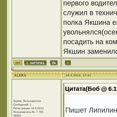
первого водител
служил в технич
полка Якшина ег
увольнялся(осе
посадить на ком
Якшин заменилс
АLEKS
10.5.2013, 17:41
Цитата(Боб @ 6.1
Группа: Пользователи
Сообщений: 1
Пишет Липилин 
Регистрация: 10.5.2013
Пользователь №: 7 793
58505