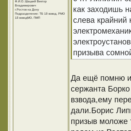
Ф.И.О.:Шацкий Виктор
Владимирович
как заходишь н
г.Ростов на Дону
Подразделение: ТБ 1й взвод, РМО
слева крайний 
1й взводМО, ПМП
электромеханик
электроустано
призыва сомной
Да ещё помню и
сержанта Борко 
взвода,ему пер
дали.Борис Лип
призыв моложе т