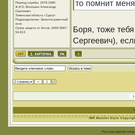
то помнит меня
Период службы: 1978-1980
Ф.И.О.:Волошин Александр
Сергеевич
Томенская область г.Сургут
Подразделение: Зинитно-ракетный
полк
Боря, тоже теб
Супер защита от ботов: 3468-3897-
54-913
Сергеевич), есл
2 страниц
<
1
2
IBR Mantlet Style Copyrig
Русская версия
Invis