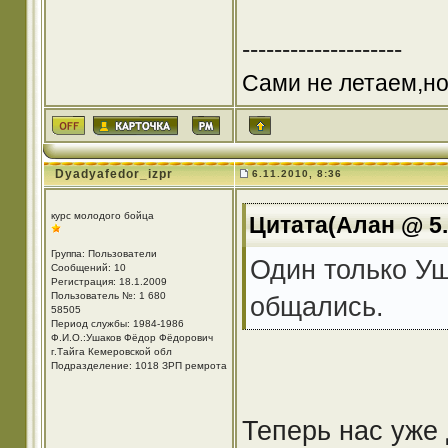
--------------------
Сами не летаем,но
Dyadyafedor_izpr
6.11.2010, 8:36
курс молодого бойца
Цитата(Алан @ 5.
Группа: Пользователи
Один только Уш
Сообщений: 10
Регистрация: 18.1.2009
Пользователь №: 1 680
общались.
58505
Период службы: 1984-1986
Ф.И.О.:Ушаков Фёдор Фёдорович
г.Тайга Кемеровской обл
Подразделение: 1018 ЗРП ремрота
Теперь нас уже 