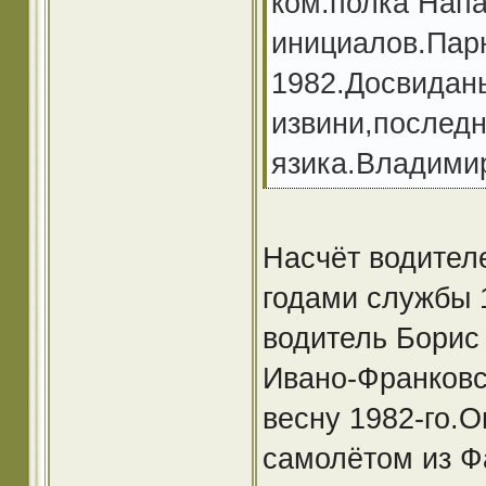
ком.полка Напа
инициалов.Парн
1982.Досвидань
извини,последн
язика.Владимир
Насчёт водител
годами службы 1
водитель Борис
Ивано-Франковск
весну 1982-го.О
самолётом из Фа