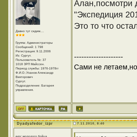
Алан,посмотри 
"Экспедиция 201
Это то что оста
Давно тут сидим....
Группа: Администраторы
Сообщений: 1 798
Регистрация: 9.11.2006
--------------------
Из: Cургут.
Пользователь №: 37
1018 ЗРП Майссен.
Сами не летаем,но
Период службы: 1976-1978гг
Ф.И.О.:Уханов Александр
Викторович
Cургут.
Подразделение: Батарея
управления.
Dyadyafedor_izpr
7.11.2010, 8:40
курс молодого бойца