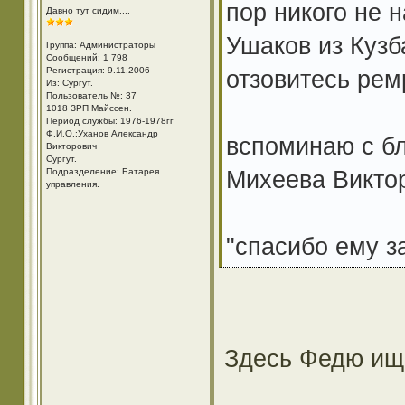
пор никого не 
Давно тут сидим....
Ушаков из Кузб
Группа: Администраторы
Сообщений: 1 798
Регистрация: 9.11.2006
отзовитесь рем
Из: Cургут.
Пользователь №: 37
1018 ЗРП Майссен.
Период службы: 1976-1978гг
Ф.И.О.:Уханов Александр
вспоминаю с б
Викторович
Cургут.
Михеева Викто
Подразделение: Батарея
управления.
"спасибо ему з
Здесь Федю ищ