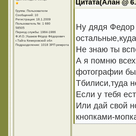
Цитата(Алан @ 6.
Группа: Пользователи
Сообщений: 10
Регистрация: 18.1.2009
Пользователь №: 1 680
Ну дядя Федор 
58505
Период службы: 1984-1986
остальные,куда
Ф.И.О.:Ушаков Фёдор Фёдорович
г.Тайга Кемеровской обл
Подразделение: 1018 ЗРП ремрота
Не знаю ты вс
А я помню всех
фотографии был
Тбилиси,туда н
Если у тебя ес
Или дай свой н
кнопками-мопк