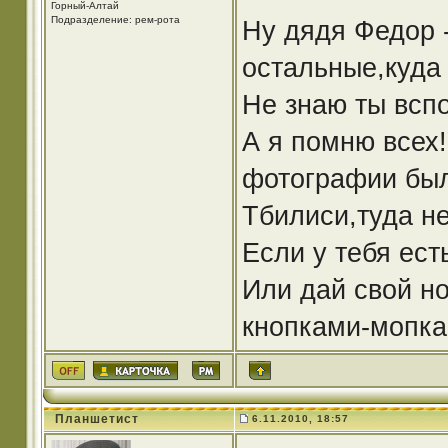
Горный-Алтай
Подразделение: рем-рота
Ну дядя Федор 
остальные,куда
Не знаю ты всп
А я помню всех
фотографии был
Тбилиси,туда не
Если у тебя ест
Или дай свой но
кнопками-мопк
Планшетист
6.11.2010, 18:57