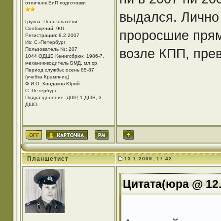
отличник БиП подготовки
выдался. Лично
Группа: Пользователи
Сообщений: 901
проросшие прям
Регистрация: 8.2.2007
Из: С.-Петербург
возле КПП, пре
Пользователь №: 207
1044 ОДШБ Кенигсбрюк, 1986-7,
механик-водитель БМД, мл.ср.
Период службы: осень 85-87
(учебка Крампниц)
Ф.И.О.:Кондаков Юрий
С.-Петербург
Подразделение: ДШР, 1 ДШВ, 3
ДШО.
Планшетист
13.1.2009, 17:42
Цитата(юра @ 12.