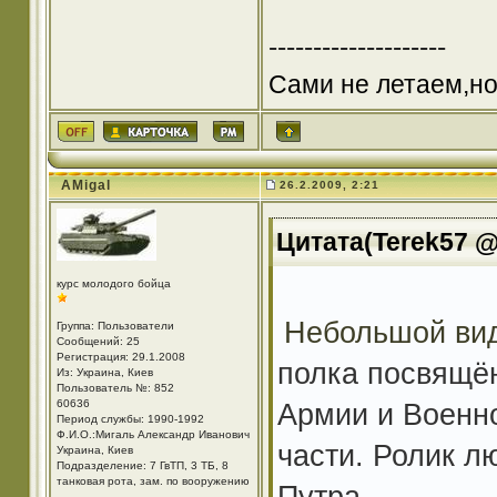
--------------------
Сами не летаем,но
AMigal
26.2.2009, 2:21
Цитата(Terek57 @ 
курс молодого бойца
Небольшой ви
Группа: Пользователи
Сообщений: 25
Регистрация: 29.1.2008
полка посвящё
Из: Украина, Киев
Пользователь №: 852
60636
Армии и Военн
Период службы: 1990-1992
Ф.И.О.:Мигаль Александр Иванович
части. Ролик л
Украина, Киев
Подразделение: 7 ГвТП, 3 ТБ, 8
танковая рота, зам. по вооружению
Путра.