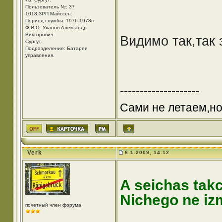
Пользователь №: 37
1018 ЗРП Майссен.
Период службы: 1976-1978гг
Ф.И.О.:Уханов Александр
Викторович
Видимо так,так 
Cургут.
Подразделение: Батарея
управления.
--------------------
Сами не летаем,но
Verk
6.1.2009, 14:12
A seichas tak
Nichego ne iz
почетный член форума