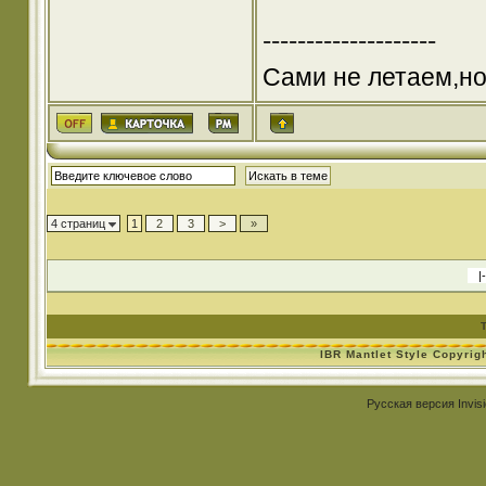
--------------------
Сами не летаем,но
4 страниц
1
2
3
>
»
IBR Mantlet Style Copyrig
Русская версия
Invis