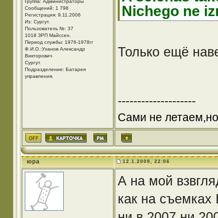
Группа: Администраторы
Nichego ne iz
Сообщений: 1 798
Регистрация: 9.11.2006
Из: Cургут.
Пользователь №: 37
1018 ЗРП Майссен.
Период службы: 1976-1978гг
Только ещё нав
Ф.И.О.:Уханов Александр
Викторович
Cургут.
Подразделение: Батарея
управления.
--------------------
Сами не летаем,но
юра
12.1.2009, 22:06
А на мой взвгля
как на съемках 
ни в 2007 ни 20