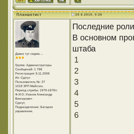
Планшетист
20.6.2010, 0:26
Последние роли
В основном про
штаба
Давно тут сидим....
1
Группа: Администраторы
2
Сообщений: 1 798
Регистрация: 9.11.2006
Из: Cургут.
3
Пользователь №: 37
1018 ЗРП Майссен.
4
Период службы: 1976-1978гг
Ф.И.О.:Уханов Александр
Викторович
5
Cургут.
Подразделение: Батарея
управления.
6