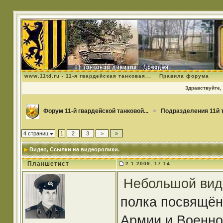
www.11td.ru - 11-я гвардейская танковая...
Правила форума
Здравствуйте, 
Форум 11-й гвардейской танковой...
>
Подразделения 11й 
4 страниц
1
2
3
>
»
Видео
, Ссылки на видеоролики.
Планшетист
2.1.2009, 17:14
Небольшой вид
полка посвящён
Армии и Военно