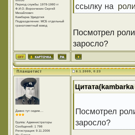
60636
ссылку на
рол
Период службы: 1978-1980 гг
Ф.И.О.:Ворончихин Сергей
Михайлович
Камбарка Удмуртия
Подразделение: МСБ отдельный
гранатометный взвод
Посмотрел роли
заросло?
Планшетист
6.1.2009, 0:23
Цитата(kambarka 
Посмотрел роли
Давно тут сидим....
заросло?
Группа: Администраторы
Сообщений: 1 798
Регистрация: 9.11.2006
Из: Cургут.