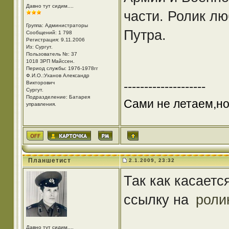
Давно тут сидим....
части. Ролик л
Группа: Администраторы
Путра.
Сообщений: 1 798
Регистрация: 9.11.2006
Из: Cургут.
Пользователь №: 37
1018 ЗРП Майссен.
Период службы: 1976-1978гг
Ф.И.О.:Уханов Александр
--------------------
Викторович
Cургут.
Подразделение: Батарея
Сами не летаем,но
управления.
Планшетист
2.1.2009, 23:32
Так как касаетс
ссылку на
роли
Давно тут сидим....