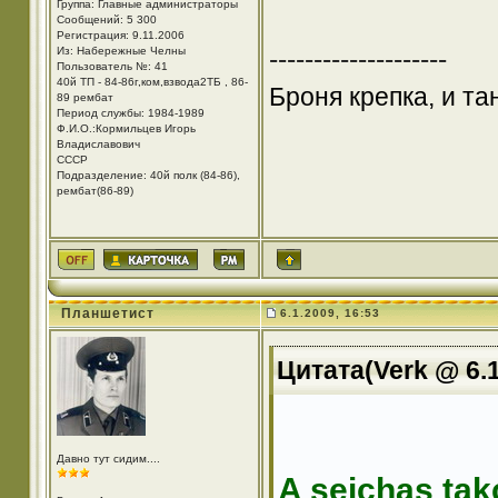
Группа: Главные администраторы
Сообщений: 5 300
Регистрация: 9.11.2006
--------------------
Из: Набережные Челны
Пользователь №: 41
40й ТП - 84-86г,ком,взвода2ТБ , 86-
Броня крепка, и т
89 рембат
Период службы: 1984-1989
Ф.И.О.:Кормильцев Игорь
Владиславович
СССР
Подразделение: 40й полк (84-86),
рембат(86-89)
Планшетист
6.1.2009, 16:53
Цитата(Verk @ 6.1
Давно тут сидим....
A seichas tak