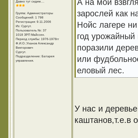
А на мой взвгл
Давно тут сидим....
зарослей как н
Группа: Администраторы
Сообщений: 1 798
Регистрация: 9.11.2006
Нойс лагере ни
Из: Cургут.
Пользователь №: 37
год урожайный
1018 ЗРП Майссен.
Период службы: 1976-1978гг
Ф.И.О.:Уханов Александр
поразили дерев
Викторович
Cургут.
или фудбольно
Подразделение: Батарея
управления.
еловый лес.
У нас и деревье
каштанов,т.е.в 