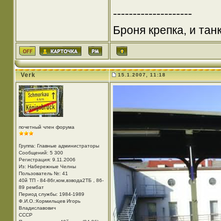
--------------------
Броня крепка, и та
Verk
15.1.2007, 11:18
почетный член форума
Группа: Главные администраторы
Сообщений: 5 300
Регистрация: 9.11.2006
Из: Набережные Челны
Пользователь №: 41
40й ТП - 84-86г,ком,взвода2ТБ , 86-
89 рембат
Период службы: 1984-1989
Ф.И.О.:Кормильцев Игорь
Владиславович
СССР