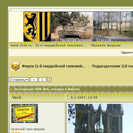
www.11td.ru - 11-я гвардейская танковая...
Правила форума
Здравст
Форум 11-й гвардейской танковой...
>
Подразделения 11й та
2 страниц
<
1
2
Экспедиция 2006 Verk
, поездка в Майсен
Verk
9.1.2007, 12:35
почетный член форума