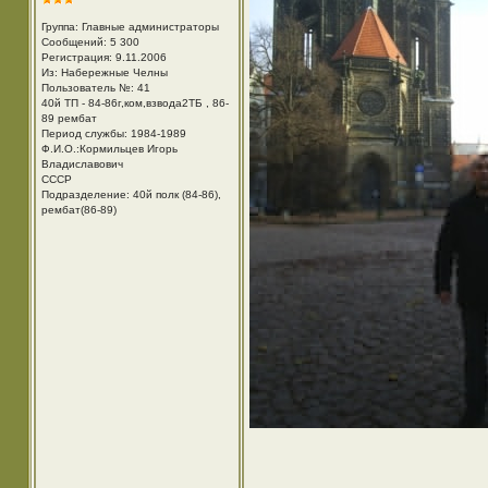
Группа: Главные администраторы
Сообщений: 5 300
Регистрация: 9.11.2006
Из: Набережные Челны
Пользователь №: 41
40й ТП - 84-86г,ком,взвода2ТБ , 86-
89 рембат
Период службы: 1984-1989
Ф.И.О.:Кормильцев Игорь
Владиславович
СССР
Подразделение: 40й полк (84-86),
рембат(86-89)