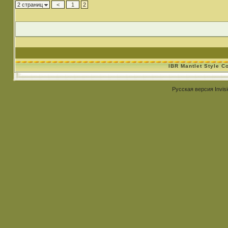
2 страниц
<
1
2
IBR Mantlet Style C
Русская версия
Invis