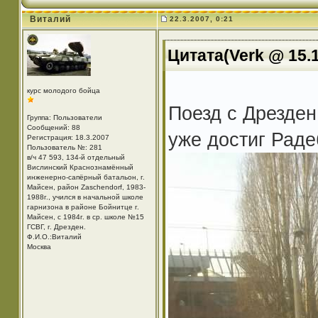
Виталий
22.3.2007, 0:21
Цитата(Verk @ 15.1
курс молодого бойца
Поезд с Дрезден
Группа: Пользователи
Сообщений: 88
уже достиг Раде
Регистрация: 18.3.2007
Пользователь №: 281
в/ч 47 593, 134-й отдельный
Вислинский Краснознамённый
инженерно-сапёрный батальон, г.
Майсен, район Zaschendorf, 1983-
1988г., учился в начальной школе
гарнизона в районе Бойнитце г.
Майсен, с 1984г. в ср. школе №15
ГСВГ, г. Дрезден.
Ф.И.О.:Виталий
Москва