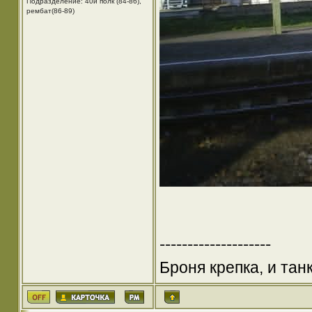
Подразделение: 40й полк (84-86),
рембат(86-89)
--------------------
Броня крепка, и та