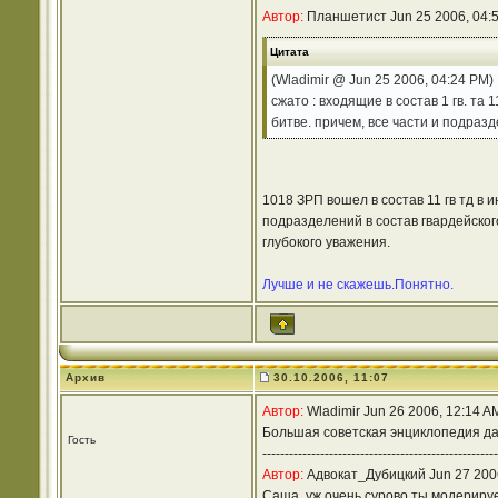
Автор:
Планшетист Jun 25 2006, 04:
Цитата
(Wladimir @ Jun 25 2006, 04:24 PM)
сжато : входящие в состав 1 гв. та
битве. причем, все части и подразд
1018 ЗРП вошел в состав 11 гв тд в 
подразделений в состав гвардейског
глубокого уважения.
Лучше и не скажешь.Понятно.
Архив
30.10.2006, 11:07
Автор:
Wladimir Jun 26 2006, 12:14 A
Большая советская энциклопедия дас
Гость
-----------------------------------------------------
Автор:
Адвокат_Дубицкий Jun 27 2006
Саша, уж очень сурово ты модериру