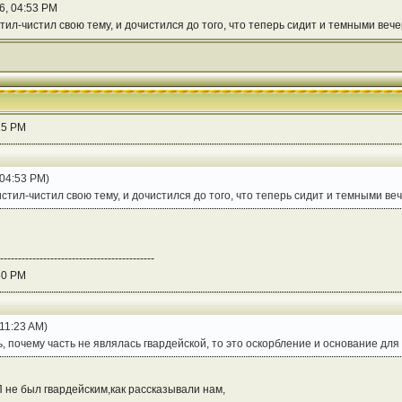
6, 04:53 PM
ил-чистил свою тему, и дочистился до того, что теперь сидит и темными вече
25 PM
04:53 PM)
стил-чистил свою тему, и дочистился до того, что теперь сидит и темными веч
-------------------------------------------
30 PM
11:23 AM)
ь, почему часть не являлась гвардейской, то это оскорбление и основание дл
П не был гвардейским,как рассказывали нам,