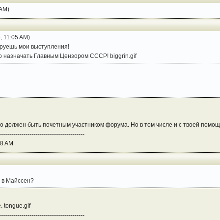
 AM)
 11:05 AM)
ируешь мои выступления!
о назначать Главным Цензором СССР! biggrin.gif
но должен быть почетным участником форума. Но в том числе и с твоей помощь
-------------------------------------------
28 AM
а в Майссен?
 tongue.gif
-------------------------------------------