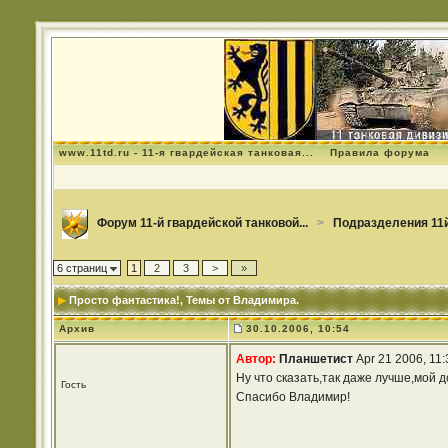
www.11td.ru - 11-я гвардейская танковая...
Правила форума
Форум 11-й гвардейской танковой...
>
Подразделения 11й
6 страниц
1
2
3
>
»
Просто фантастика!
, Темы от Владимира.
Архив
30.10.2006, 10:54
Автор:
Планшетист
Apr 21 2006, 11
Ну что сказать,так даже лучше,мой д
Гость
Спасибо Владимир!