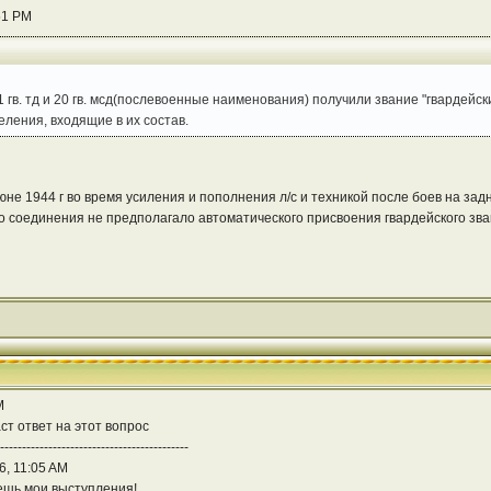
51 PM
 11 гв. тд и 20 гв. мсд(послевоенные наименования) получили звание "гвардейск
еления, входящие в их состав.
июне 1944 г во время усиления и пополнения л/с и техникой после боев на зад
о соединения не предполагало автоматического присвоения гвардейского зван
M
т ответ на этот вопрос
-------------------------------------------
, 11:05 AM
ешь мои выступления!