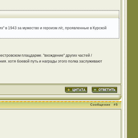
их" в 1943 за мужество и героизм л/с, проявленные в Курской
нестровском плацдарме. "вхождение" других частей /
ия. хотя боевой путь и награды этого полка заслуживают
Сообщение
#5