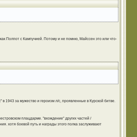
как Полпот с Кампучией. Потому и не помню, Майссен это или что-
х" в 1943 за мужество и героизм л/с, проявленные в Курской битве.
нестровском плацдарме. "вхождение" других частей /
ия. хотя боевой путь и награды этого полка заслуживают