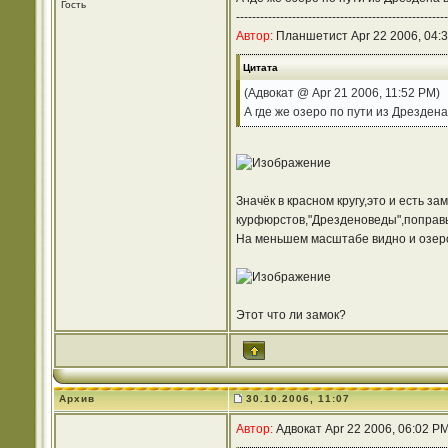
Гость
-----------------------------------------------------
Автор:
Планшетист Apr 22 2006, 04:
Цитата
(Адвокат @ Apr 21 2006, 11:52 PM)
А где же озеро по пути из Дрезден
Значёк в красном кругу,это и есть з
курфюрстов,"Дрезденоведы",поправьте
На меньшем масштабе видно и озер
Этот что ли замок?
Архив
30.10.2006, 11:07
Автор:
Адвокат Apr 22 2006, 06:02 P