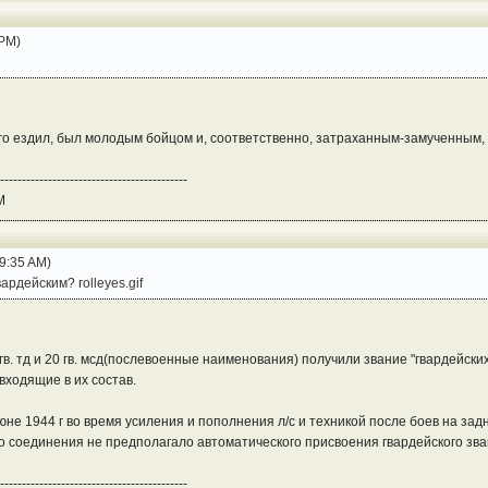
 PM)
него ездил, был молодым бойцом и, соответственно, затраханным-замученным, 
-------------------------------------------
M
9:35 AM)
ардейским? rolleyes.gif
1 гв. тд и 20 гв. мсд(послевоенные наименования) получили звание "гвардейски
входящие в их состав.
июне 1944 г во время усиления и пополнения л/с и техникой после боев на зад
о соединения не предполагало автоматического присвоения гвардейского зван
-------------------------------------------