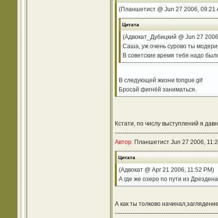
(Планшетист @ Jun 27 2006, 09:21
Цитата
(Адвокат_Дубицкий @ Jun 27 2006,
Саша, уж очень сурово ты модер
В советские время тебя надо был
В следующей жизни tongue.gif
Бросай фигнёй заниматься.
Кстати, по числу выступлений я дав
-----------------------------------------------------
Автор:
Планшетист Jun 27 2006, 11:
Цитата
(Адвокат @ Apr 21 2006, 11:52 PM)
А где же озеро по пути из Дрезден
А как ты толково начинал,заглядение.
-----------------------------------------------------