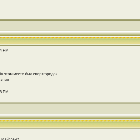
44 PM
f На этом месте был спортгородок.
рхняя.
-------------------------------------------
48 PM
M
в Майссен?