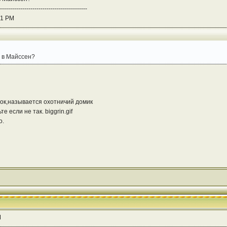
-------------------------------------------
31 PM
а в Майссен?
амок,называется охотничий домик
 если не так. biggrin.gif
о.
M