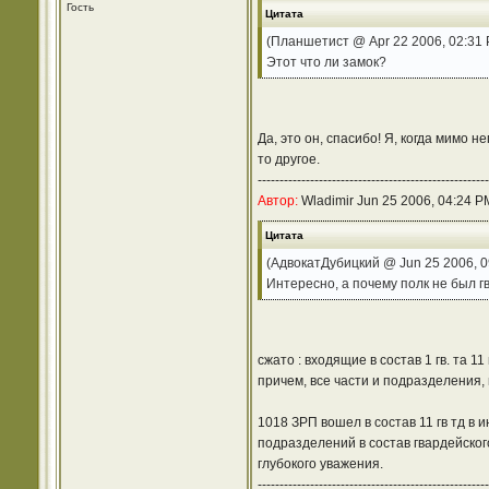
Гость
Цитата
(Планшетист @ Apr 22 2006, 02:31
Этот что ли замок?
Да, это он, спасибо! Я, когда мимо 
то другое.
-----------------------------------------------------
Автор:
Wladimir Jun 25 2006, 04:24 P
Цитата
(АдвокатДубицкий @ Jun 25 2006, 0
Интересно, а почему полк не был гв
сжато : входящие в состав 1 гв. та 1
причем, все части и подразделения, 
1018 ЗРП вошел в состав 11 гв тд в 
подразделений в состав гвардейског
глубокого уважения.
-----------------------------------------------------