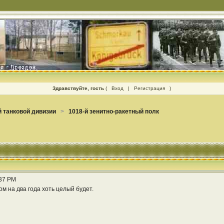
Здравствуйте, гость
(
Вход
|
Регистрация
)
 танковой дивизии
>
1018-й зенитно-ракетный полк
:37 PM
ом на два года хоть целый будет.