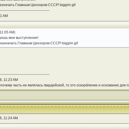
азначать Главным Цензором СССР! biggrin.gif
-------------------------------------------
21 AM
11:05 AM)
уешь мои выступления!
назначать Главным Цензором СССР! biggrin.gif
-------------------------------------------
, 11:23 AM
, почему часть не являлась гвардейской, то это оскорбление и основание для 
, 11:24 AM