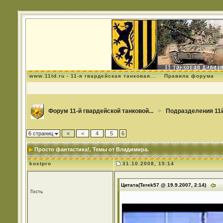
www.11td.ru - 11-я гвардейская танковая...
Правила форума
Форум 11-й гвардейской танковой...
>
Подразделения 11й
6 страниц
«
<
4
5
6
Просто фантастика!
, Темы от Владимира.
kostpro
31.10.2008, 15:14
Цитата(Terek57 @ 19.9.2007, 2:14)
Гость