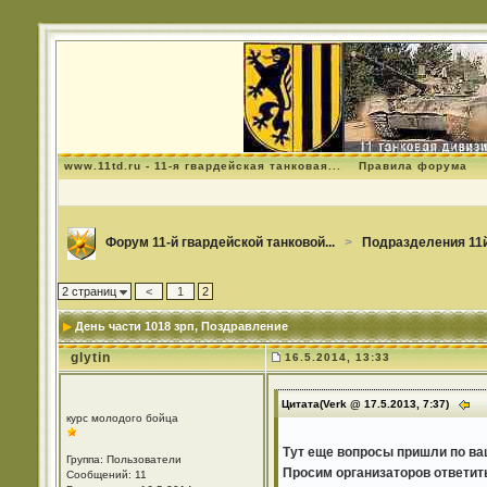
www.11td.ru - 11-я гвардейская танковая...
Правила форума
Форум 11-й гвардейской танковой...
>
Подразделения 11й
2 страниц
<
1
2
День части 1018 зрп
, Поздравление
glytin
16.5.2014, 13:33
Цитата(Verk @ 17.5.2013, 7:37)
курс молодого бойца
Тут еще вопросы пришли по в
Группа: Пользователи
Просим организаторов ответит
Сообщений: 11