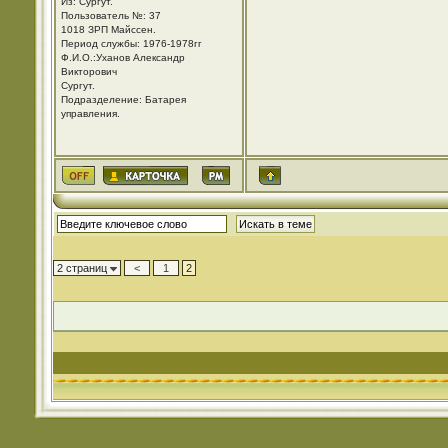
Из: Cургут.
Пользователь №: 37
1018 ЗРП Майссен.
Период службы: 1976-1978гг
Ф.И.О.:Уханов Александр
Викторович
Cургут.
Подразделение: Батарея
управления.
2 страниц
<
1
2