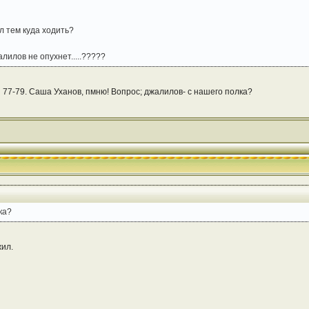
ил тем куда ходить?
алилов не опухнет.....?????
 77-79. Саша Уханов, пмню! Вопрос; джалилов- с нашего полка?
ка?
жил.