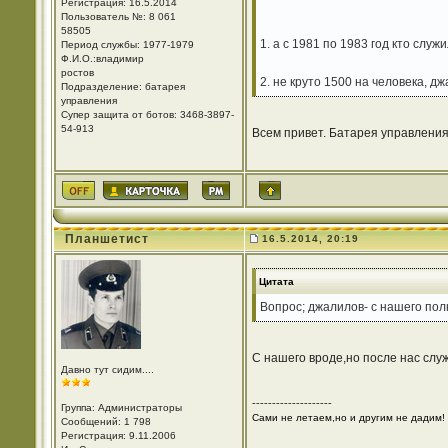
Регистрация: 16.5.2014
Пользователь №: 8 061
58505
1. а с 1981 по 1983 год кто служ
Период службы: 1977-1979
Ф.И.О.:владимир
ростов
2. не круто 1500 на человека, дж
Подразделение: батарея
управления
Супер защита от ботов: 3468-3897-
54-913
Всем привет. Батарея управления
Планшетист
16.5.2014, 20:19
Цитата
Вопрос; джалилов- с нашего пол
С нашего вроде,но после нас слу
Давно тут сидим....
--------------------
Группа: Администраторы
Сами не летаем,но и другим не дадим!
Сообщений: 1 798
Регистрация: 9.11.2006