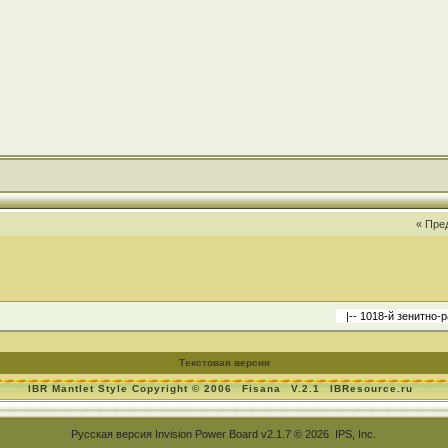
« Пре
Текстовая версия
IBR Mantlet Style Copyright © 2006
Fisana
V.2.1
IBResource.ru
Русская версия
Invision Power Board
v2.1.7 © 2026 IPS, Inc.