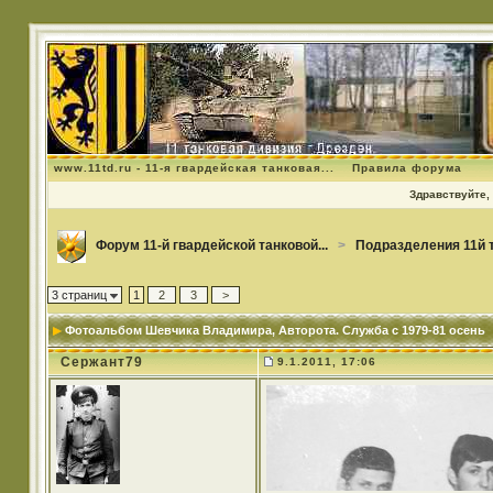
www.11td.ru - 11-я гвардейская танковая...
Правила форума
Здравствуйте, 
Форум 11-й гвардейской танковой...
>
Подразделения 11й 
3 страниц
1
2
3
>
Фотоальбом Шевчика Владимира
, Авторота. Служба с 1979-81 осень
Сержант79
9.1.2011, 17:06