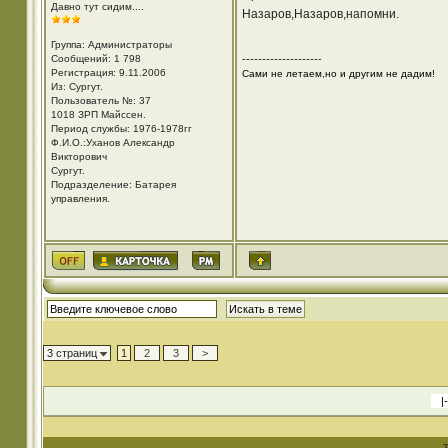
Давно тут сидим....
Назаров,Назаров,напомни.
Группа: Администраторы
Сообщений: 1 798
--------------------
Регистрация: 9.11.2006
Сами не летаем,но и другим не дадим!
Из: Cургут.
Пользователь №: 37
1018 ЗРП Майссен.
Период службы: 1976-1978гг
Ф.И.О.:Уханов Александр
Викторович
Cургут.
Подразделение: Батарея
управления.
3 страниц
1
2
3
>