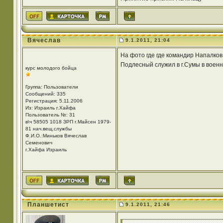
Вячеслав
9.1.2011, 21:04
На фото где где командир Напалков
Подлесный служил в г.Сумы в воен
курс молодого бойца
Группа: Пользователи
Сообщений: 335
Регистрация: 5.11.2006
Из: Израиль г.Хайфа
Пользователь №: 31
в\ч 58505 1018 ЗРП г.Майсен 1979-
81 нач.вещ.службы
Ф.И.О.:Миньков Вячеслав
Семенович
г.Хайфа Израиль
Планшетист
9.1.2011, 21:46