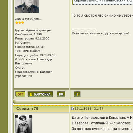
справа замполит Пеньковский а сл
То то я смотрю что они,но не увере
Давно тут сидим....
--------------------
Группа: Администраторы
Сами не летаем,но и другим не дадим!
Сообщений: 1 798
Регистрация: 9.11.2006
Из: Cургут.
Пользователь №: 37
1018 ЗРП Майссен.
Период службы: 1976-1978гг
Ф.И.О.:Уханов Александр
Викторович
Cургут.
Подразделение: Батарея
управления.
Сержант79
10.1.2011, 21:54
Да это Пеньковский и Копалкин. А 
Назарова , отличный был человек.
За два года сменилось три комроты