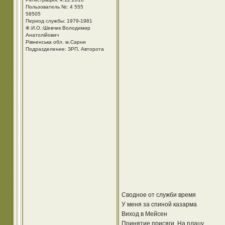
Пользователь №: 4 555
58505
Период службы: 1979-1981
Ф.И.О.:Шевчик Володимир
Анатолійович
Рівненська обл. м.Сарни
Подразделение: ЗРП, Авторота
Сводное от служби время
У меня за спиной казарма
Виход в Мейсен
Принятие присяги. На плацу