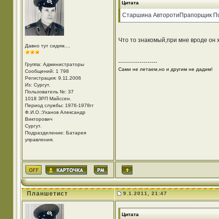
Цитата
Старшина АвторотиПрапорщик П
Что то знакомый,при мне вроде он 
Давно тут сидим....
--------------------
Группа: Администраторы
Сами не летаем,но и другим не дадим!
Сообщений: 1 798
Регистрация: 9.11.2006
Из: Cургут.
Пользователь №: 37
1018 ЗРП Майссен.
Период службы: 1976-1978гг
Ф.И.О.:Уханов Александр
Викторович
Cургут.
Подразделение: Батарея
управления.
Планшетист
9.1.2011, 21:47
Цитата