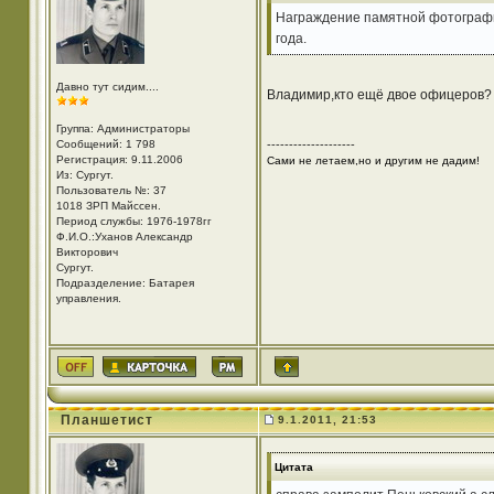
Награждение памятной фотографи
года.
Давно тут сидим....
Владимир,кто ещё двое офицеров?
Группа: Администраторы
Сообщений: 1 798
--------------------
Регистрация: 9.11.2006
Сами не летаем,но и другим не дадим!
Из: Cургут.
Пользователь №: 37
1018 ЗРП Майссен.
Период службы: 1976-1978гг
Ф.И.О.:Уханов Александр
Викторович
Cургут.
Подразделение: Батарея
управления.
Планшетист
9.1.2011, 21:53
Цитата