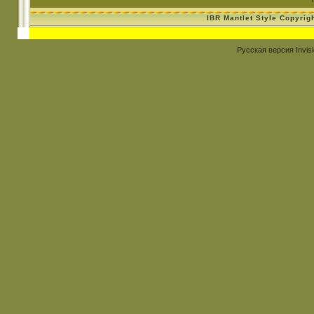
IBR Mantlet Style Copyrig
Русская версия
Invis