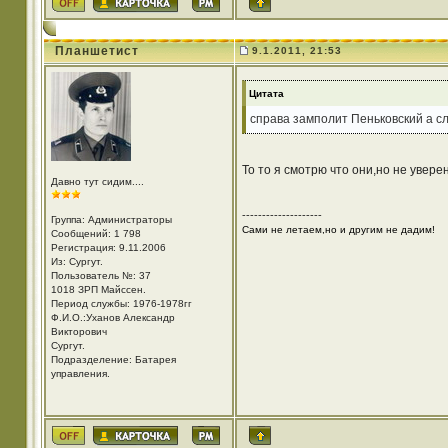
Планшетист
9.1.2011, 21:53
Цитата
справа замполит Пеньковский а сл
То то я смотрю что они,но не увере
Давно тут сидим....
--------------------
Группа: Администраторы
Сами не летаем,но и другим не дадим!
Сообщений: 1 798
Регистрация: 9.11.2006
Из: Cургут.
Пользователь №: 37
1018 ЗРП Майссен.
Период службы: 1976-1978гг
Ф.И.О.:Уханов Александр
Викторович
Cургут.
Подразделение: Батарея
управления.