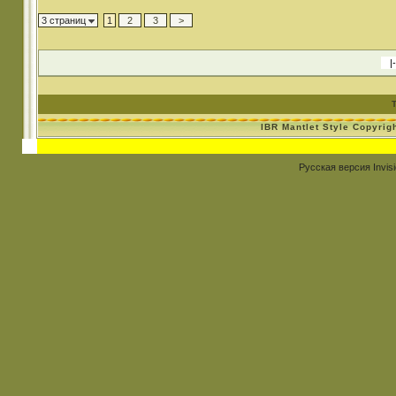
3 страниц
1
2
3
>
IBR Mantlet Style Copyrig
Русская версия
Invis