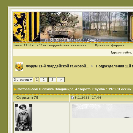
www.11td.ru - 11-я гвардейская танковая...
Правила форума
Здравствуйте, 
Форум 11-й гвардейской танковой...
>
Подразделения 11й 
3 страниц
1
2
3
>
Фотоальбом Шевчика Владимира
, Авторота. Служба с 1979-81 осень
Сержант79
9.1.2011, 17:06