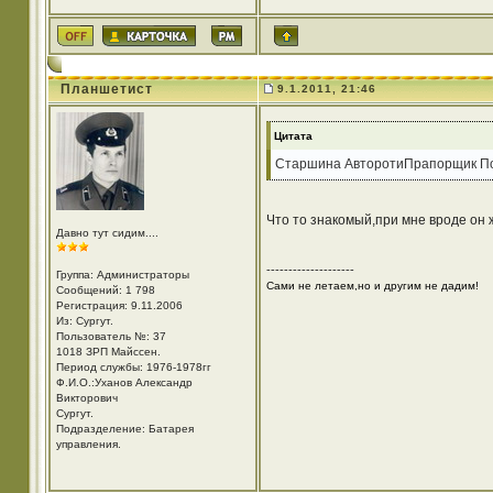
Планшетист
9.1.2011, 21:46
Цитата
Старшина АвторотиПрапорщик П
Что то знакомый,при мне вроде он 
Давно тут сидим....
--------------------
Группа: Администраторы
Сами не летаем,но и другим не дадим!
Сообщений: 1 798
Регистрация: 9.11.2006
Из: Cургут.
Пользователь №: 37
1018 ЗРП Майссен.
Период службы: 1976-1978гг
Ф.И.О.:Уханов Александр
Викторович
Cургут.
Подразделение: Батарея
управления.