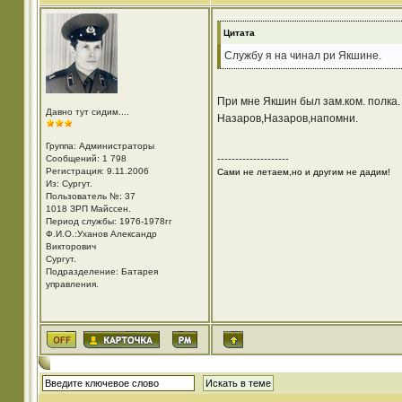
Цитата
Службу я на чинал ри Якшине.
При мне Якшин был зам.ком. полка.
Давно тут сидим....
Назаров,Назаров,напомни.
Группа: Администраторы
Сообщений: 1 798
--------------------
Регистрация: 9.11.2006
Сами не летаем,но и другим не дадим!
Из: Cургут.
Пользователь №: 37
1018 ЗРП Майссен.
Период службы: 1976-1978гг
Ф.И.О.:Уханов Александр
Викторович
Cургут.
Подразделение: Батарея
управления.