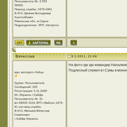
Пользователь №: 4 555
58505
Период службы: 1979-1981
Ф.И.О.:Шевчик Володимир
Анатолійович
Рівненська обл. м.Сарни
Подразделение: ЗРП, Авторота
Вячеслав
9.1.2011, 21:04
На фото где где командир Напалков
Подлесный служил в г.Сумы в воен
курс молодого бойца
Группа: Пользователи
Сообщений: 335
Регистрация: 5.11.2006
Из: Израиль г.Хайфа
Пользователь №: 31
в\ч 58505 1018 ЗРП г.Майсен 1979-
81 нач.вещ.службы
Ф.И.О.:Миньков Вячеслав
Семенович
г.Хайфа Израиль