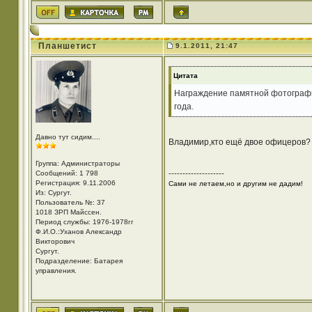
Планшетист
9.1.2011, 21:47
Цитата
Награждение памятной фотографи
года.
Давно тут сидим....
Владимир,кто ещё двое офицеров?
Группа: Администраторы
Сообщений: 1 798
--------------------
Регистрация: 9.11.2006
Сами не летаем,но и другим не дадим!
Из: Cургут.
Пользователь №: 37
1018 ЗРП Майссен.
Период службы: 1976-1978гг
Ф.И.О.:Уханов Александр
Викторович
Cургут.
Подразделение: Батарея
управления.