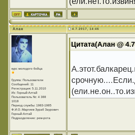
(ели.нет.то.изви
Алан
4.7.2017, 14:46
Цитата(Алан @ 4.7
А.этот.балкарец
курс молодого бойца
срочную....Если.
Группа: Пользователи
Сообщений: 11
(ели.не.он..то.и
Регистрация: 5.11.2010
Из: Горный-Алтай
Пользователь №: 4 388
1018
Период службы: 1983-1985
Ф.И.О.:Маргиев Зураб Заурович
Горный-Алтай
Подразделение: рем-рота