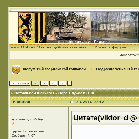
www.11td.ru - 11-я гвардейская танковая...
Правила форума
Здравствуйт
Форум 11-й гвардейской танковой...
>
Подразделения 11й та
8 страниц
«
<
6
7
8
Фотоальбом Шацкого Виктора
, Служба в ГСВГ
иванцов
12.4.2014, 22:52
Цитата(viktor_d @ 
курс молодого бойца
Группа: Пользователи
Сообщений: 67