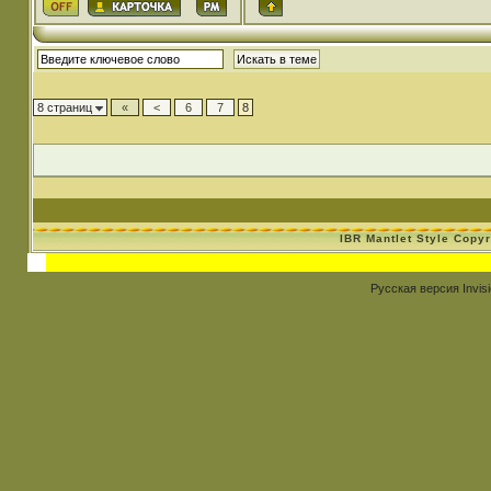
8 страниц
«
<
6
7
8
IBR Mantlet Style Copy
Русская версия
Invis