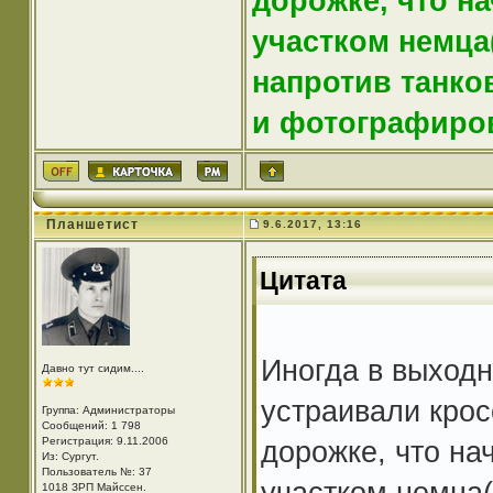
дорожке, что н
участком немца(
напротив танко
и фотографиро
Планшетист
9.6.2017, 13:16
Цитата
Иногда в выходн
Давно тут сидим....
устраивали крос
Группа: Администраторы
Сообщений: 1 798
Регистрация: 9.11.2006
дорожке, что н
Из: Cургут.
Пользователь №: 37
участком немца(с
1018 ЗРП Майссен.