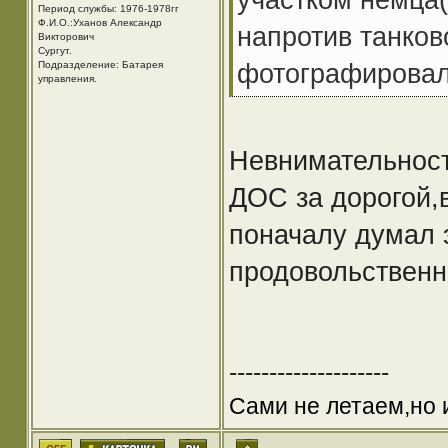
Период службы: 1976-1978гг
Ф.И.О.:Уханов Александр
напротив танков
Викторович
Cургут.
фотографирова
Подразделение: Батарея
управления.
Невнимательность
ДОС за дорогой,
поначалу думал 
продовольственн
--------------------
Сами не летаем,но 