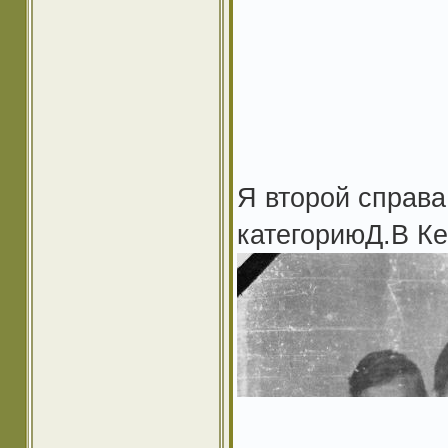
Я второй справа
категориюД.В Ке