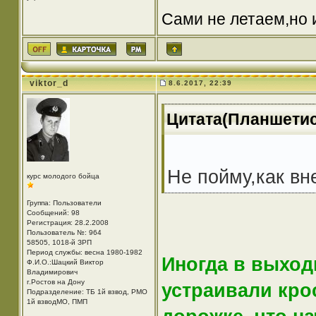
Сами не летаем,но 
viktor_d
8.6.2017, 22:39
Цитата(Планшетист
Не пойму,как вн
курс молодого бойца
Группа: Пользователи
Сообщений: 98
Регистрация: 28.2.2008
Пользователь №: 964
58505, 1018-й ЗРП
Период службы: весна 1980-1982
Иногда в выход
Ф.И.О.:Шацкий Виктор
Владимирович
г.Ростов на Дону
устраивали крос
Подразделение: ТБ 1й взвод, РМО
1й взводМО, ПМП