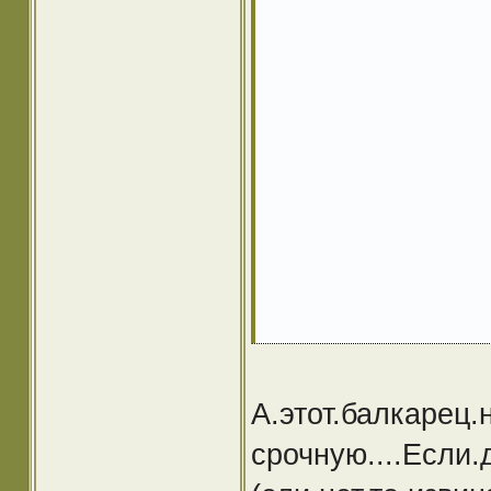
А.этот.балкарец.
срочную....Если.