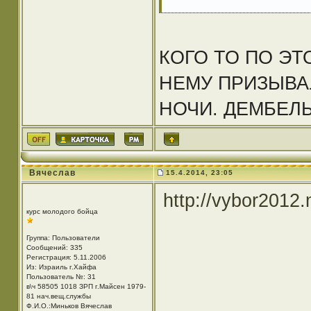
КОГО ТО ПО ЭТ
НЕМУ ПРИЗЫВ
НОЧИ. ДЕМБЕЛЬ 
Вячеслав
15.4.2014, 23:05
http://vybor2012
курс молодого бойца
Группа: Пользователи
Сообщений: 335
Регистрация: 5.11.2006
Из: Израиль г.Хайфа
Пользователь №: 31
в\ч 58505 1018 ЗРП г.Майсен 1979-
81 нач.вещ.службы
Ф.И.О.:Миньков Вячеслав