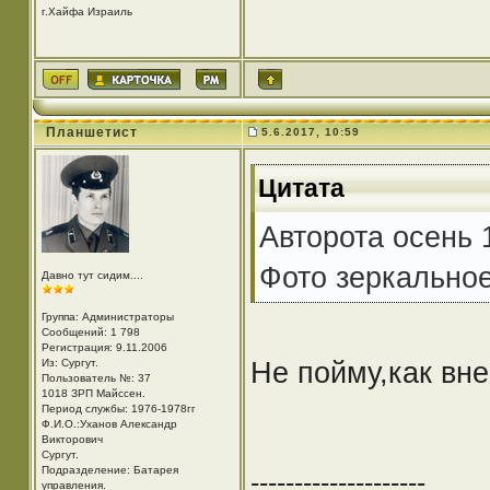
г.Хайфа Израиль
Планшетист
5.6.2017, 10:59
Цитата
Авторота осень 
Фото зеркальное
Давно тут сидим....
Группа: Администраторы
Сообщений: 1 798
Регистрация: 9.11.2006
Не пойму,как вне
Из: Cургут.
Пользователь №: 37
1018 ЗРП Майссен.
Период службы: 1976-1978гг
Ф.И.О.:Уханов Александр
Викторович
Cургут.
Подразделение: Батарея
--------------------
управления.