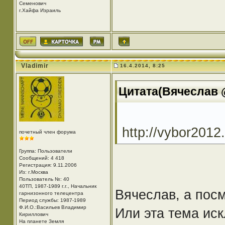
Семенович
г.Хайфа Израиль
Vladimir
16.4.2014, 8:25
Цитата(Вячеслав @
http://vybor2012
почетный член форума
Группа: Пользователи
Сообщений: 4 418
Регистрация: 9.11.2006
Из: г.Москва
Пользователь №: 40
40ТП, 1987-1989 г.г., Начальник
Вячеслав, а пос
гарнизонного телецентра
Период службы: 1987-1989
Ф.И.О.:Васильев Владимир
Или эта тема ис
Кириллович
На планете Земля