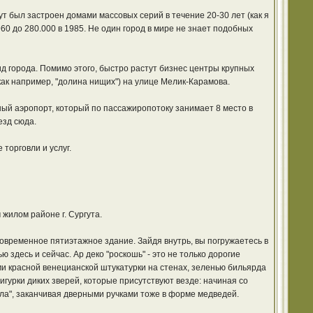
т был застроен домами массовых серий в течение 20-30 лет (как я
60 до 280.000 в 1985. Не один город в мире не знает подобных
д города. Помимо этого, быстро растут бизнес центры крупных
к например, "долина нищих") на улице Мелик-Карамова.
ый аэропорт, который по пассажиропотоку занимает 8 место в
езд сюда.
торговли и услуг.
 жилом районе г. Сургута.
современное пятиэтажное здание. Зайдя внутрь, вы погружаетесь в
здесь и сейчас. Ар деко "роскошь" - это не только дорогие
ми красной венецианской штукатурки на стенах, зеленью бильярда
гурки диких зверей, которые присутствуют везде: начиная со
ла", заканчивая дверными ручками тоже в форме медведей.