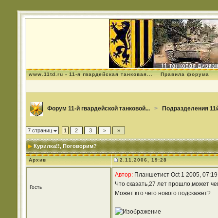
www.11td.ru - 11-я гвардейская танковая...
Правила форума
Форум 11-й гвардейской танковой...
>
Подразделения 11й
7 страниц
1
2
3
>
»
Курилка!!
, Поговорим?
Архив
2.11.2006, 19:28
Автор:
Планшетист Oct 1 2005, 07:1
Что сказать,27 лет прошло,может че
Гость
Может кто чего нового подскажет?