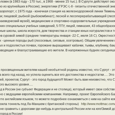
еловек (в 1983 году - 170 тыс., в 1968 - менее 15 тыс.). В Сургуте действуют
но из крупнейших в России); энергетики (ГРЭС-I,-II - гиганты отечественной
 аэропорт; с 1975 года - конечная станция на железнодорожной линии Тюмень
гии; пищевой; рыбной (рыбокомбинат); лесной и лесоперерабатывающей (лес
. краеведческий музей), медицинские и спортивно-оздоровительные учреждения
дних специальных учебных заведений, 5 ПТУ, лицей, гимназия, 43 общеобраз
ые школы, школа искусств, дом творчества и станции юных натуралистов и те
суровой зимой (средние температуры января -22 С, июля 16 С). Окрестност
ах - ценные породы рыб (лососевые, сиговые, осетровые). Общим увлечением 
х и подзолистых почвах, горожане выращивают кабачки, тыквы, клубнику, бак
водящие и благоустраивающие его жители. В напряженных буднях сегодняшнег
 просвященным жителям нашей необъятной родины известно, что Сургут - это
всего год назад, но успела оценить все его достоинства и недостатки..... Это 
й, проектов; Сургут - это город будущего!!! Может быть вам неизвестно, что С
го высокого уровня.....
од в России (не субъект Федерации и не столица), который имеет свои собств
но с ведущими европейскими компаниями. Например, проект Европейского Ба
ете английским языком, то можете подробнее ознакомиться с ним на сайте к
троила тоннель под Ла-Маншем с британской стороны)
http://www.mottmac.com
не сравнить с дорогами где-нибудь в центральной России или на юге!Зимой до
город в России!