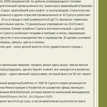
 около 2000 предприятий: по добыче углеводородного топлива
 энергетической промышленности); транспорта (важнейший в Приобье
-Сургут; крупнейший узел нефте- и газопроводов); строительства
промхоз) и других отраслей промышленности. В Сургуте работают
. Есть в городе и свой университет(СурГУ), филиалы тюменских
овательных школы, 72 дошкольных учреждения на 23120 мест,
хников. Климат в районе Сургута континентальный, с долгой,
и Сургута изобилуют ягодами и грибами; в лесах, окружающих
сургутян стали огородничество и садоводство. В суровых условиях
лажаны, арбузы, цветы и зелень.
о дня - залог долгой юности этого удивительного города с
 маленькая Америка. Уровень жизни здесь выше, чем во многих
город будущего, где все бурлит и кипит, все находится в развитии,
ургут - единственный город в мире, который всего за 30 лет своего
енный кредитный рейтинг от S&P. В Сургуте сегдня реализуется
нка Реконструкции и Развития (по развитию сферы жилищно-
омпании Mott McDonald, которая является компанией-менеджером
/html/05/news.cfm?id...id=15&year=2003
роги чистятся до суха, а летом фактически пылесосятся (как в