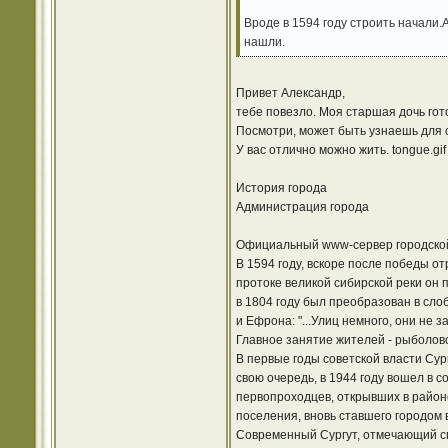
Вроде в 1594 году строить начали.А
нашли.
Привет Александр,
тебе повезло. Моя старшая дочь гот
Посмотри, может быть узнаешь для с
У вас отлично можно жить. tongue.gif
История города
Администрация города
Официальный www-сервер городской
В 1594 году, вскоре после победы от
протоке великой сибирской реки он 
в 1804 году был преобразован в сло
и Ефрона: "...Улиц немного, они не 
Главное занятие жителей - рыболовст
В первые годы советской власти Сур
свою очередь, в 1944 году вошел в с
первопроходцев, открывших в районе
поселения, вновь ставшего городом в
Современный Сургут, отмечающий св