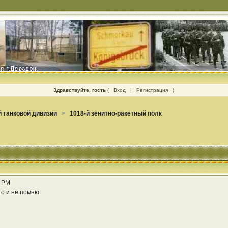
Здравствуйте, гость
(
Вход
|
Регистрация
)
 танковой дивизии
>
1018-й зенитно-ракетный полк
9 PM
го и не помню.