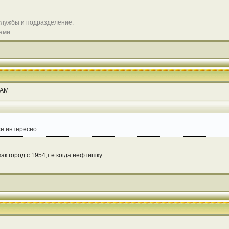
службы и подразделение.
цами
 AM
же интересно
ак город с 1954,т.е когда нефтишку