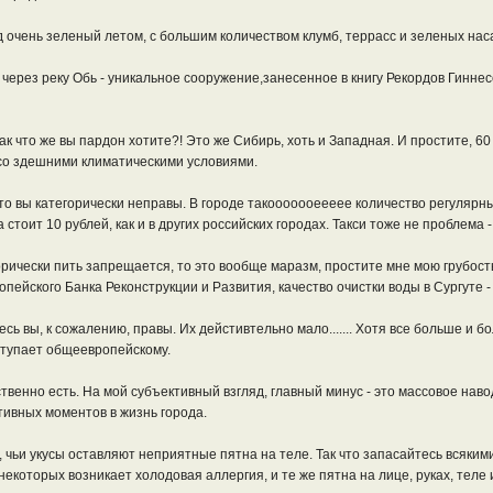
 очень зеленый летом, с большим количеством клумб, террасс и зеленых насаж
 через реку Обь - уникальное сооружение,занесенное в книгу Рекордов Гиннес
ак что же вы пардон хотите?! Это же Сибирь, хоть и Западная. И простите, 6
 со здешними климатическими условиями.
то вы категорически неправы. В городе такооооооеееее количество регулярны
стоит 10 рублей, как и в других российских городах. Такси тоже не проблема -
егорически пить запрещается, то это вообще маразм, простите мне мою грубос
пейского Банка Реконструкции и Развития, качество очистки воды в Сургуте -
здесь вы, к сожалению, правы. Их дейстивтельно мало....... Хотя все больше 
 уступает общеевропейскому.
ственно есть. На мой субъективный взгляд, главный минус - это массовое на
тивных моментов в жизнь города.
, чьи укусы оставляют неприятные пятна на теле. Так что запасайтесь всяки
некоторых возникает холодовая аллергия, и те же пятна на лице, руках, теле 