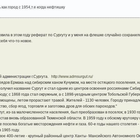
 как город с 1954,т.е когда нефтишку
овила в этом году реферат по Сургуту и у меня на флешке случайно сохранил
ебя что-то новое.
 администрации г.Сургута.
http://www.admsurgut.ru/
рядов Ермака над сибирским ханом Кучумом, на месте остяцкого поселения, на
получил название Сургут и стал одним из центров освоения россиянами Сибири
боду; с 1868 года стал окружным, а с 1898-уездным центром Тобольской Губер
замощены, летом прорастают травой. Жителей - 1130 человек. Городу принадле
во, сбор ягод, торговля и заготовка дров для обских пароходов."
гут, из-за малочисленности населения, был преобразован в поселок; в 1930 г
остав вновь образованной Тюменской области. В 1959 году к обскому крутояру
 поселка богатые месторождения нефти и газа. 60-е годы нашего столетия 
 1965 году.
ое 400-летие - крупный районный центр Ханты- Мансийского Автономного Ок