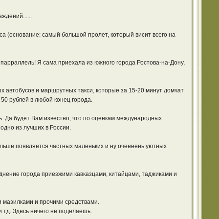
дений......
са (основание: самый большой пролет, который висит всего на
0 парраллель! Я сама приехала из южного города Ростова-на-Дону,
х автобусов и маршрутных такси, которые за 15-20 минут домчат
 50 рублей в любой конец города.
ть. Да будет Вам известно, что по оценкам международных
 одно из лучших в России.
и больше появляется частных маленьких и ну очеееень уютных
воднение города приезжими кавказцами, китайцами, таджиками и
ми мазилками и прочими средствами.
и тд. Здесь ничего не поделаешь.