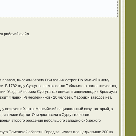
ся рабочий файл.
 правом, высоком берегу Оби возник острог. По близкой к нему
. В 1782 году Сургут вошел в состав Тобольского наместничества;
нии. Уездный период Сургута так описан в энциклопедии Брокгауза
жит 4 лавки. Ремесленников - 20 человек. Фабрик и заводов нет.
оду включен в Ханты-Мансийский национальный округ, который, в
 причалили баржи. Они доставили в Сургут геологов-
- время второго рождения небольшого западно-сибирского
руга Тюменской области. Город занимает площадь свыше 200 кв.