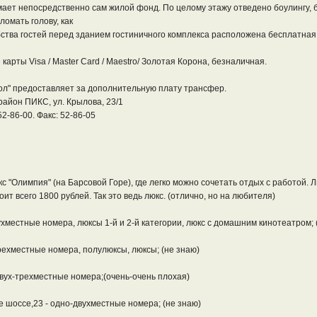
мает непосредственно сам жилой фонд. По целому этажу отведено боулингу, б
ломать голову, как
ства гостей перед зданием гостиничного комплекса расположена бесплатная 
арты Visa / Master Card / Maestro/ Золотая Корона, безналичная.
ол" предоставляет за дополнительную плату трансфер.
 район ПИКС, ул. Крылова, 23/1
52-86-00. Факс: 52-86-05
с "Олимпия" (на Барсовой Горе), где легко можно сочетать отдых с работой.
ит всего 1800 рублей. Так это ведь люкс. (отлично, но на любителя)
вухместные номера, люксы 1-й и 2-й категории, люкс с домашним кинотеатром;
-трехместные номера, полулюксы, люксы; (не знаю)
двух-трехместные номера;(очень-очень плохая)
 шоссе,23 - одно-двухместные номера; (не знаю)