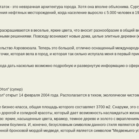
аток - это невзрачная архитектура города. Хотя она вполне объяснима. Сургу
ения нефтяных месторождений, когда население выросло с 5.000 человек в 19
раскрашиваются в веселые, яркие цвета, что вносит разнообразие в общий ви
ными решениями. Повсюду возникают новые дома, целые элитные деревни (ка
ельство Аэровокзала. Теперь это большой, отлично оснащенный международн
очки, которая вела в город, и которая так сильно испугала меня в первый при
рода дать насколько возможно подробную и развернутую информацию о сфере 
гол" (супер)
" открыт 14 февраля 2004 года. Располагается в тихом, экологически чистом
е бизнес-класса, общая площадь которого составляет 3700 м2. Снаружи, это 
дорогой и солидной красоты, который дает возможность наслаждаться жизнью 
во: яркие, насыщенные цвета, мрамор, темное дерево и золото с вкрапления
ием боулинга. И, конечно, безусловным символом данного стиля являются фи
анной бронзовой мордой медведя, который является символом "Медвежьего уг