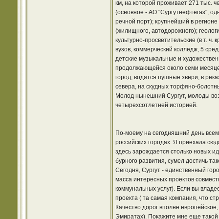
км, на которой проживает 271 тыс. ч
(основное - АО "Сургутнефтегаз", од
речной порт); крупнейший в регионе
(жилищного, автодорожного); геоло
культурно-просветительские (в т. ч
вузов, коммерческий колледж, 5 сре
детские музыкальные и художественн
продолжающейся около семи месяцев 
город, водятся пушные звери; в рек
севера, на скудных торфяно-болотны
Молод нынешний Сургут, молоды воз
четырехсотлетней историей.
По-моему на сегодняшний день всем
российских городах. Я приехала сюда 
здесь зарождается столько новых иде
бурного развития, сумел достичь тако
Сегодня, Сургут - единственный гор
масса интересных проектов совмест
коммунальных услуг). Если вы владе
проекта ( та самая компания, что с
Качество дорог вполне европейское, 
Эмиратах). Покажите мне еще такой 