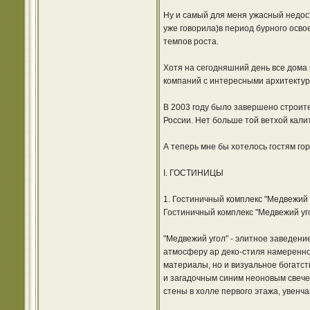
Ну и самый для меня ужасный недост
уже говорила)в период бурного осво
темпов роста.
Хотя на сегодняшний день все дома 
компаний с интересными архитектур
В 2003 году было завершено строит
России. Нет больше той ветхой калит
А теперь мне бы хотелось гостям го
I. ГОСТИНИЦЫ
1. Гостиничный комплекс "Медвежий У
Гостиничный комплекс "Медвежий угол
"Медвежий угол" - элитное заведени
атмосферу ар деко-стиля намеренно 
материалы, но и визуальное богатст
и загадочным синим неоновым свечен
стены в холле первого этажа, увенч