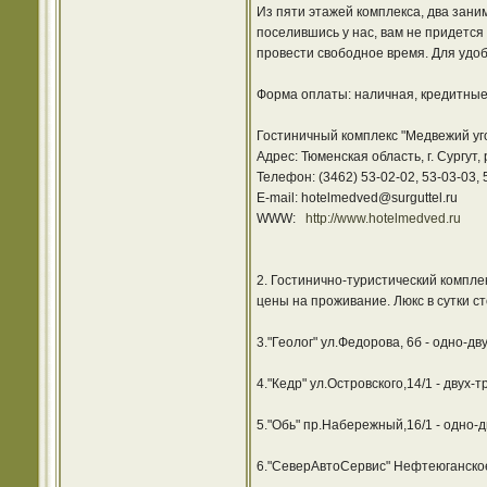
Из пяти этажей комплекса, два зани
поселившись у нас, вам не придется 
провести свободное время. Для удоб
Форма оплаты: наличная, кредитные к
Гостиничный комплекс "Медвежий уг
Адрес: Тюменская область, г. Сургут,
Телефон: (3462) 53-02-02, 53-03-03, 
E-mail: hotelmedved@surguttel.ru
WWW:
http://www.hotelmedved.ru
2. Гостинично-туристический комплек
цены на проживание. Люкс в сутки сто
3."Геолог" ул.Федорова, 6б - одно-д
4."Кедр" ул.Островского,14/1 - двух
5."Обь" пр.Набережный,16/1 - одно-
6."СеверАвтоСервис" Нефтеюганское