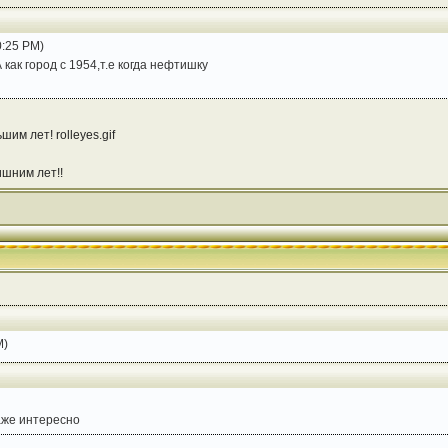
0:25 PM)
 как город с 1954,т.е когда нефтишку
им лет! rolleyes.gif
ишним лет!!
M)
аже интересно