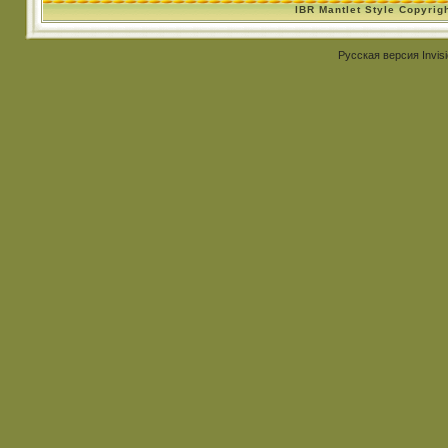
IBR Mantlet Style Copyrig
Русская версия
Invis