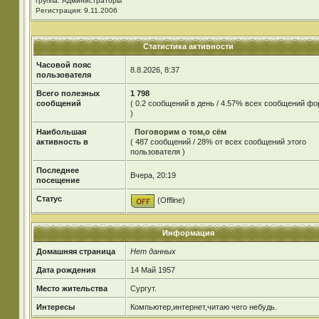
Группа: Администраторы
Регистрация: 9.11.2006
Статистика активности
Часовой пояс
8.8.2026, 8:37
пользователя
Всего полезных
1 798
сообщений
( 0.2 сообщений в день / 4.57% всех сообщений ф
)
Наибольшая
Поговорим о том,о сём
активность в
( 487 сообщений / 28% от всех сообщений этого
пользователя )
Последнее
Вчера, 20:19
посещение
Статус
(Offline)
Информация
Домашняя страница
Нет данных
Дата рождения
14 Май 1957
Место жительства
Cургут.
Интересы
Компьютер,интернет,читаю чего небудь.