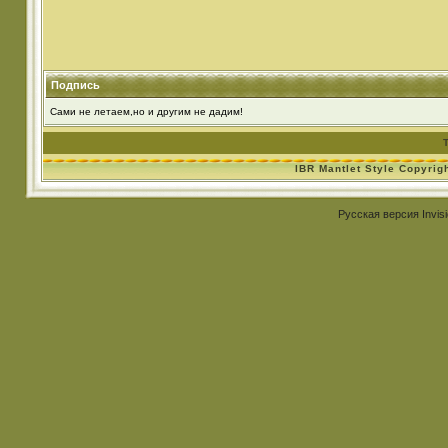
Подпись
Сами не летаем,но и другим не дадим!
IBR Mantlet Style Copyrig
Русская версия
Invis